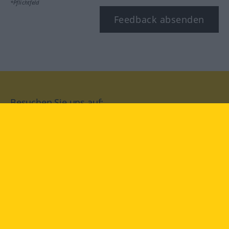
*Pflichtfeld
Feedback absenden
Besuchen Sie uns auf:
facebook
YouTube
Instagram
Langenscheidt
NUTZUNGSBEDINGUNGEN