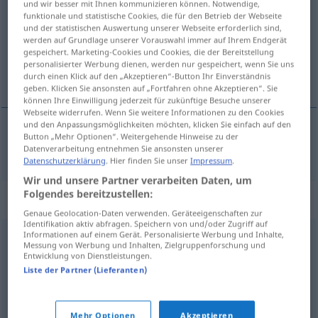
und wir besser mit Ihnen kommunizieren können. Notwendige,
funktionale und statistische Cookies, die für den Betrieb der Webseite
Übersicht aller Übersetzungen
und der statistischen Auswertung unserer Webseite erforderlich sind,
werden auf Grundlage unserer Vorauswahl immer auf Ihrem Endgerät
(Für mehr Details die Übersetzung anklicken/antippen)
gespeichert. Marketing-Cookies und Cookies, die der Bereitstellung
personalisierter Werbung dienen, werden nur gespeichert, wenn Sie uns
isprava, dokument, spis
durch einen Klick auf den „Akzeptieren“-Button Ihr Einverständnis
geben. Klicken Sie ansonsten auf „Fortfahren ohne Akzeptieren“. Sie
können Ihre Einwilligung jederzeit für zukünftige Besuche unserer
Webseite widerrufen. Wenn Sie weitere Informationen zu den Cookies
und den Anpassungsmöglichkeiten möchten, klicken Sie einfach auf den
Button „Mehr Optionen“. Weitergehende Hinweise zu der
isprava
, dokument,
spis
Dokument
Datenverarbeitung entnehmen Sie ansonsten unserer
Datenschutzerklärung
. Hier finden Sie unser
Impressum
.
Wir und unsere Partner verarbeiten Daten, um
Folgendes bereitzustellen:
Synonyme für "Dokument"
Genaue Geolocation-Daten verwenden. Geräteeigenschaften zur
Identifikation aktiv abfragen. Speichern von und/oder Zugriff auf
Informationen auf einem Gerät. Personalisierte Werbung und Inhalte,
Messung von Werbung und Inhalten, Zielgruppenforschung und
Unterlage
,
Beleg
,
Schriftstück
,
Urkunde
Entwicklung von Dienstleistungen.
Liste der Partner (Lieferanten)
Manuskript
,
Schriftstück
Mehr Optionen
Akzeptieren
© OpenThesaurus.de