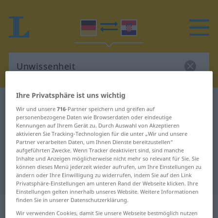
Ihre Privatsphäre ist uns wichtig
Deutsch-Kroatisch Wörterbuch
Unwissenheit
Wir und unsere
716
-Partner speichern und greifen auf
Deutsch-Kroatisch Übersetzung für
personenbezogene Daten wie Browserdaten oder eindeutige
Kennungen auf Ihrem Gerät zu. Durch Auswahl von Akzeptieren
"Unwissenheit"
aktivieren Sie Tracking-Technologien für die unter „Wir und unsere
Partner verarbeiten Daten, um Ihnen Dienste bereitzustellen“
aufgeführten Zwecke. Wenn Tracker deaktiviert sind, sind manche
Inhalte und Anzeigen möglicherweise nicht mehr so relevant für Sie. Sie
"Unwissenheit" Kroatisch
können dieses Menü jederzeit wieder aufrufen, um Ihre Einstellungen zu
ändern oder Ihre Einwilligung zu widerrufen, indem Sie auf den Link
Übersetzung
Privatsphäre-Einstellungen am unteren Rand der Webseite klicken. Ihre
Einstellungen gelten innerhalb unseres Website. Weitere Informationen
finden Sie in unserer Datenschutzerklärung.
„Unwissenheit“
: Femininum
Wir verwenden Cookies, damit Sie unsere Webseite bestmöglich nutzen