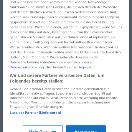
und wir besser mit Ihnen kommunizieren können. Notwendige,
funktionale und statistische Cookies, die für den Betrieb der Webseite
Unwissenheit
f
<
Unwissenheit
>
und der statistischen Auswertung unserer Webseite erforderlich sind,
werden auf Grundlage unserer Vorauswahl immer auf Ihrem Endgerät
Übersicht aller Übersetzungen
gespeichert. Marketing-Cookies und Cookies, die der Bereitstellung
(Für mehr Details die Übersetzung anklicken/antippen)
personalisierter Werbung dienen, werden nur gespeichert, wenn Sie uns
durch einen Klick auf den „Akzeptieren“-Button Ihr Einverständnis
geben. Klicken Sie ansonsten auf „Fortfahren ohne Akzeptieren“. Sie
neznanje
können Ihre Einwilligung jederzeit für zukünftige Besuche unserer
Webseite widerrufen. Wenn Sie weitere Informationen zu den Cookies
und den Anpassungsmöglichkeiten möchten, klicken Sie einfach auf den
Button „Mehr Optionen“. Weitergehende Hinweise zu der
Datenverarbeitung entnehmen Sie ansonsten unserer
Datenschutzerklärung
. Hier finden Sie unser
Impressum
.
neznanje
Unwissenheit
Wir und unsere Partner verarbeiten Daten, um
Folgendes bereitzustellen:
Genaue Geolocation-Daten verwenden. Geräteeigenschaften zur
Synonyme für "Unwissenheit"
Identifikation aktiv abfragen. Speichern von und/oder Zugriff auf
Informationen auf einem Gerät. Personalisierte Werbung und Inhalte,
Messung von Werbung und Inhalten, Zielgruppenforschung und
Entwicklung von Dienstleistungen.
Unkenntnis
,
Naivität
,
Ahnungslosigkeit
Liste der Partner (Lieferanten)
Dummheit
,
Blödheit (ugs.)
,
Unfähigkeit
Mehr Optionen
Akzeptieren