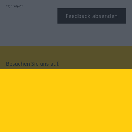
*Pflichtfeld
Feedback absenden
Besuchen Sie uns auf:
facebook
YouTube
Instagram
Langenscheidt
NUTZUNGSBEDINGUNGEN