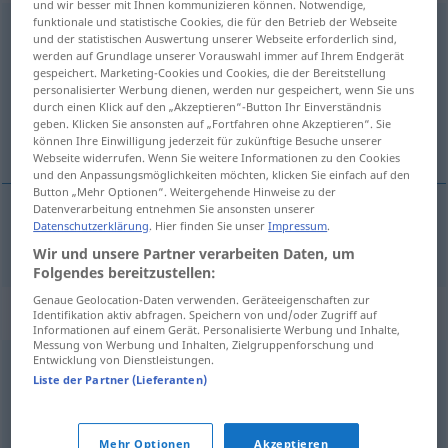
und wir besser mit Ihnen kommunizieren können. Notwendige,
funktionale und statistische Cookies, die für den Betrieb der Webseite
Ahnungslosigkeit
f
<
Ahnungslosigkeit
>
und der statistischen Auswertung unserer Webseite erforderlich sind,
werden auf Grundlage unserer Vorauswahl immer auf Ihrem Endgerät
Übersicht aller Übersetzungen
gespeichert. Marketing-Cookies und Cookies, die der Bereitstellung
personalisierter Werbung dienen, werden nur gespeichert, wenn Sie uns
(Für mehr Details die Übersetzung anklicken/antippen)
durch einen Klick auf den „Akzeptieren“-Button Ihr Einverständnis
geben. Klicken Sie ansonsten auf „Fortfahren ohne Akzeptieren“. Sie
bezazlenost
können Ihre Einwilligung jederzeit für zukünftige Besuche unserer
Webseite widerrufen. Wenn Sie weitere Informationen zu den Cookies
und den Anpassungsmöglichkeiten möchten, klicken Sie einfach auf den
Button „Mehr Optionen“. Weitergehende Hinweise zu der
Datenverarbeitung entnehmen Sie ansonsten unserer
Datenschutzerklärung
. Hier finden Sie unser
Impressum
.
bezazlenost
f
Ahnungslosigkeit
Wir und unsere Partner verarbeiten Daten, um
Folgendes bereitzustellen:
Genaue Geolocation-Daten verwenden. Geräteeigenschaften zur
Synonyme für "Ahnungslosigkeit"
Identifikation aktiv abfragen. Speichern von und/oder Zugriff auf
Informationen auf einem Gerät. Personalisierte Werbung und Inhalte,
Messung von Werbung und Inhalten, Zielgruppenforschung und
Entwicklung von Dienstleistungen.
Unkenntnis
,
Naivität
,
Unwissenheit
Liste der Partner (Lieferanten)
© OpenThesaurus.de
Mehr Optionen
Akzeptieren