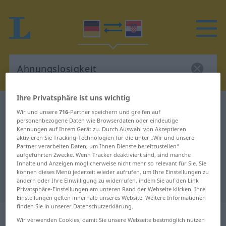
Ihre Privatsphäre ist uns wichtig
Deutsch-Kroatisch Wörterbuch
Ahnungslosigkeit
Wir und unsere
716
-Partner speichern und greifen auf
Deutsch-Kroatisch Übersetzung für
personenbezogene Daten wie Browserdaten oder eindeutige
Kennungen auf Ihrem Gerät zu. Durch Auswahl von Akzeptieren
"Ahnungslosigkeit"
aktivieren Sie Tracking-Technologien für die unter „Wir und unsere
Partner verarbeiten Daten, um Ihnen Dienste bereitzustellen“
aufgeführten Zwecke. Wenn Tracker deaktiviert sind, sind manche
Inhalte und Anzeigen möglicherweise nicht mehr so relevant für Sie. Sie
"Ahnungslosigkeit" Kroatisch
können dieses Menü jederzeit wieder aufrufen, um Ihre Einstellungen zu
ändern oder Ihre Einwilligung zu widerrufen, indem Sie auf den Link
Übersetzung
Privatsphäre-Einstellungen am unteren Rand der Webseite klicken. Ihre
Einstellungen gelten innerhalb unseres Website. Weitere Informationen
finden Sie in unserer Datenschutzerklärung.
„Ahnungslosigkeit“
: Femininum
Wir verwenden Cookies, damit Sie unsere Webseite bestmöglich nutzen