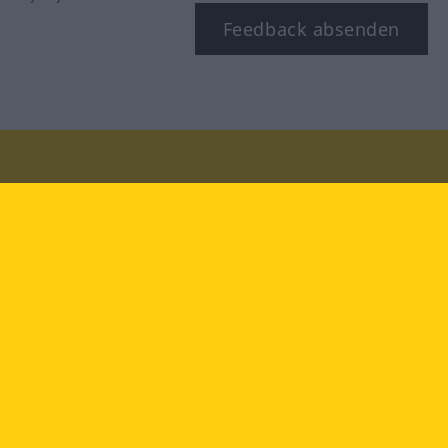
Feedback absenden
Besuchen Sie uns auf:
facebook
YouTube
Instagram
Langenscheidt
NUTZUNGSBEDINGUNGEN