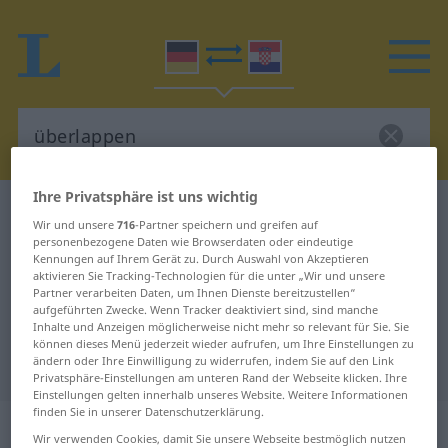
Ihre Privatsphäre ist uns wichtig
Deutsch-Kroatisch Wörterbuch
überlappen
Wir und unsere
716
-Partner speichern und greifen auf
Deutsch-Kroatisch Übersetzung für
personenbezogene Daten wie Browserdaten oder eindeutige
Kennungen auf Ihrem Gerät zu. Durch Auswahl von Akzeptieren
"überlappen"
aktivieren Sie Tracking-Technologien für die unter „Wir und unsere
Partner verarbeiten Daten, um Ihnen Dienste bereitzustellen“
aufgeführten Zwecke. Wenn Tracker deaktiviert sind, sind manche
Inhalte und Anzeigen möglicherweise nicht mehr so relevant für Sie. Sie
"überlappen" Kroatisch
können dieses Menü jederzeit wieder aufrufen, um Ihre Einstellungen zu
ändern oder Ihre Einwilligung zu widerrufen, indem Sie auf den Link
Übersetzung
Privatsphäre-Einstellungen am unteren Rand der Webseite klicken. Ihre
Einstellungen gelten innerhalb unseres Website. Weitere Informationen
finden Sie in unserer Datenschutzerklärung.
„überlappen“
Wir verwenden Cookies, damit Sie unsere Webseite bestmöglich nutzen