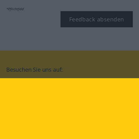
*Pflichtfeld
Feedback absenden
Besuchen Sie uns auf:
facebook
YouTube
Instagram
Langenscheidt