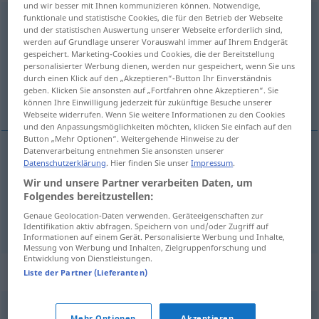
und wir besser mit Ihnen kommunizieren können. Notwendige,
funktionale und statistische Cookies, die für den Betrieb der Webseite
überlappen
und der statistischen Auswertung unserer Webseite erforderlich sind,
werden auf Grundlage unserer Vorauswahl immer auf Ihrem Endgerät
Übersicht aller Übersetzungen
gespeichert. Marketing-Cookies und Cookies, die der Bereitstellung
(Für mehr Details die Übersetzung anklicken/antippen)
personalisierter Werbung dienen, werden nur gespeichert, wenn Sie uns
durch einen Klick auf den „Akzeptieren“-Button Ihr Einverständnis
geben. Klicken Sie ansonsten auf „Fortfahren ohne Akzeptieren“. Sie
preklopiti se
können Ihre Einwilligung jederzeit für zukünftige Besuche unserer
Webseite widerrufen. Wenn Sie weitere Informationen zu den Cookies
und den Anpassungsmöglichkeiten möchten, klicken Sie einfach auf den
Button „Mehr Optionen“. Weitergehende Hinweise zu der
Datenverarbeitung entnehmen Sie ansonsten unserer
Beispiele
Datenschutzerklärung
. Hier finden Sie unser
Impressum
.
sich überlappen
Wir und unsere Partner verarbeiten Daten, um
Folgendes bereitzustellen:
preklopiti
(-apati)
se
Genaue Geolocation-Daten verwenden. Geräteeigenschaften zur
Identifikation aktiv abfragen. Speichern von und/oder Zugriff auf
Informationen auf einem Gerät. Personalisierte Werbung und Inhalte,
Messung von Werbung und Inhalten, Zielgruppenforschung und
Entwicklung von Dienstleistungen.
Synonyme für "überlappen"
Liste der Partner (Lieferanten)
Mehr Optionen
Akzeptieren