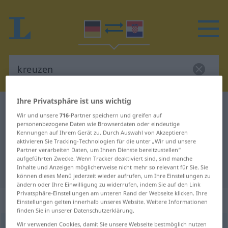
Ihre Privatsphäre ist uns wichtig
Deutsch-Kroatisch Wörterbuch
kreuzen
Wir und unsere
716
-Partner speichern und greifen auf
Deutsch-Kroatisch Übersetzung für
personenbezogene Daten wie Browserdaten oder eindeutige
Kennungen auf Ihrem Gerät zu. Durch Auswahl von Akzeptieren
"kreuzen"
aktivieren Sie Tracking-Technologien für die unter „Wir und unsere
Partner verarbeiten Daten, um Ihnen Dienste bereitzustellen“
aufgeführten Zwecke. Wenn Tracker deaktiviert sind, sind manche
Inhalte und Anzeigen möglicherweise nicht mehr so relevant für Sie. Sie
"kreuzen" Kroatisch Übersetzung
können dieses Menü jederzeit wieder aufrufen, um Ihre Einstellungen zu
ändern oder Ihre Einwilligung zu widerrufen, indem Sie auf den Link
Privatsphäre-Einstellungen am unteren Rand der Webseite klicken. Ihre
„kreuzen“
Einstellungen gelten innerhalb unseres Website. Weitere Informationen
finden Sie in unserer Datenschutzerklärung.
Wir verwenden Cookies, damit Sie unsere Webseite bestmöglich nutzen
kreuzen