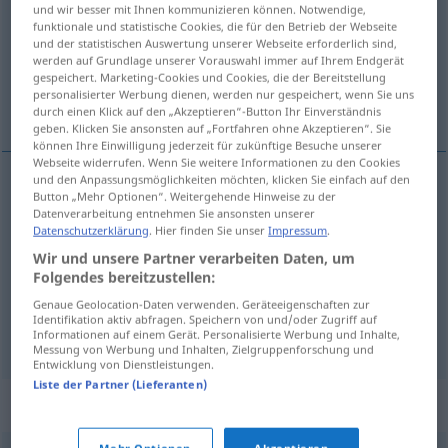
und wir besser mit Ihnen kommunizieren können. Notwendige,
funktionale und statistische Cookies, die für den Betrieb der Webseite
Übersicht aller Übersetzungen
und der statistischen Auswertung unserer Webseite erforderlich sind,
(Für mehr Details die Übersetzung anklicken/antippen)
werden auf Grundlage unserer Vorauswahl immer auf Ihrem Endgerät
gespeichert. Marketing-Cookies und Cookies, die der Bereitstellung
personalisierter Werbung dienen, werden nur gespeichert, wenn Sie uns
križati, krstariti, ukrstiti
durch einen Klick auf den „Akzeptieren“-Button Ihr Einverständnis
geben. Klicken Sie ansonsten auf „Fortfahren ohne Akzeptieren“. Sie
können Ihre Einwilligung jederzeit für zukünftige Besuche unserer
Webseite widerrufen. Wenn Sie weitere Informationen zu den Cookies
und den Anpassungsmöglichkeiten möchten, klicken Sie einfach auf den
Button „Mehr Optionen“. Weitergehende Hinweise zu der
ukrstiti
(-štavati)
kreuzen
Datenverarbeitung entnehmen Sie ansonsten unserer
Datenschutzerklärung
. Hier finden Sie unser
Impressum
.
križati
kreuzen
BIOL
Wir und unsere Partner verarbeiten Daten, um
Folgendes bereitzustellen:
krstariti
kreuzen
MAR
Genaue Geolocation-Daten verwenden. Geräteeigenschaften zur
Identifikation aktiv abfragen. Speichern von und/oder Zugriff auf
Informationen auf einem Gerät. Personalisierte Werbung und Inhalte,
Messung von Werbung und Inhalten, Zielgruppenforschung und
Entwicklung von Dienstleistungen.
Liste der Partner (Lieferanten)
Synonyme für "kreuzen"