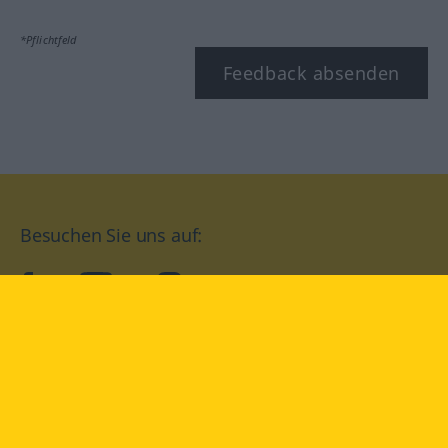
*Pflichtfeld
Feedback absenden
Besuchen Sie uns auf:
facebook
YouTube
Instagram
Langenscheidt