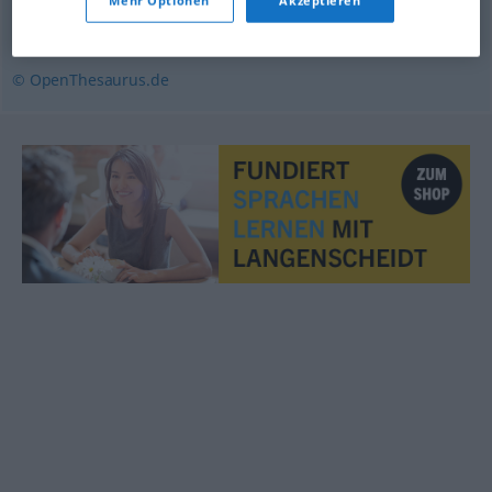
Mehr Optionen
Akzeptieren
schneiden (fachspr.)
,
überschneiden
,
überlappen
© OpenThesaurus.de