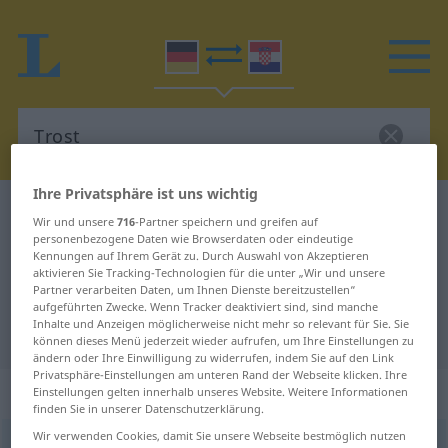
Ihre Privatsphäre ist uns wichtig
Deutsch-Kroatisch Wörterbuch
Trost
Wir und unsere
716
-Partner speichern und greifen auf
Deutsch-Kroatisch Übersetzung für
personenbezogene Daten wie Browserdaten oder eindeutige
Kennungen auf Ihrem Gerät zu. Durch Auswahl von Akzeptieren
"Trost"
aktivieren Sie Tracking-Technologien für die unter „Wir und unsere
Partner verarbeiten Daten, um Ihnen Dienste bereitzustellen“
aufgeführten Zwecke. Wenn Tracker deaktiviert sind, sind manche
Inhalte und Anzeigen möglicherweise nicht mehr so relevant für Sie. Sie
"Trost" Kroatisch Übersetzung
können dieses Menü jederzeit wieder aufrufen, um Ihre Einstellungen zu
ändern oder Ihre Einwilligung zu widerrufen, indem Sie auf den Link
Privatsphäre-Einstellungen am unteren Rand der Webseite klicken. Ihre
„Trost“
: Maskulinum
Einstellungen gelten innerhalb unseres Website. Weitere Informationen
finden Sie in unserer Datenschutzerklärung.
Wir verwenden Cookies, damit Sie unsere Webseite bestmöglich nutzen
Trost
m
<
-es
>