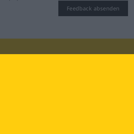
Feedback absenden
Besuchen Sie uns auf:
facebook
YouTube
Instagram
Langenscheidt
NUTZUNGSBEDINGUNGEN