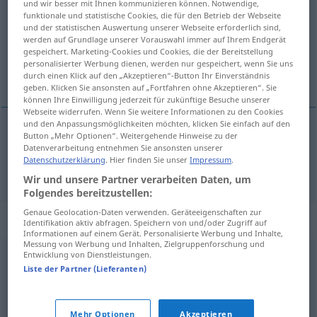
und wir besser mit Ihnen kommunizieren können. Notwendige,
funktionale und statistische Cookies, die für den Betrieb der Webseite
Übersicht aller Übersetzungen
und der statistischen Auswertung unserer Webseite erforderlich sind,
werden auf Grundlage unserer Vorauswahl immer auf Ihrem Endgerät
(Für mehr Details die Übersetzung anklicken/antippen)
gespeichert. Marketing-Cookies und Cookies, die der Bereitstellung
personalisierter Werbung dienen, werden nur gespeichert, wenn Sie uns
utjeha
durch einen Klick auf den „Akzeptieren“-Button Ihr Einverständnis
geben. Klicken Sie ansonsten auf „Fortfahren ohne Akzeptieren“. Sie
können Ihre Einwilligung jederzeit für zukünftige Besuche unserer
Webseite widerrufen. Wenn Sie weitere Informationen zu den Cookies
und den Anpassungsmöglichkeiten möchten, klicken Sie einfach auf den
Button „Mehr Optionen“. Weitergehende Hinweise zu der
utjeha
Trost
Datenverarbeitung entnehmen Sie ansonsten unserer
Datenschutzerklärung
. Hier finden Sie unser
Impressum
.
Wir und unsere Partner verarbeiten Daten, um
Folgendes bereitzustellen:
Genaue Geolocation-Daten verwenden. Geräteeigenschaften zur
Synonyme für "Trost"
Identifikation aktiv abfragen. Speichern von und/oder Zugriff auf
Informationen auf einem Gerät. Personalisierte Werbung und Inhalte,
Messung von Werbung und Inhalten, Zielgruppenforschung und
Entwicklung von Dienstleistungen.
Zuspruch
Liste der Partner (Lieferanten)
© OpenThesaurus.de
Mehr Optionen
Akzeptieren