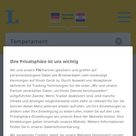
Ihre Privatsphäre ist uns wichtig
Deutsch-Kroatisch Wörterbuch
Temperament
Wir und unsere
716
-Partner speichern und greifen auf
Deutsch-Kroatisch Übersetzung für
personenbezogene Daten wie Browserdaten oder eindeutige
Kennungen auf Ihrem Gerät zu. Durch Auswahl von Akzeptieren
"Temperament"
aktivieren Sie Tracking-Technologien für die unter „Wir und unsere
Partner verarbeiten Daten, um Ihnen Dienste bereitzustellen“
aufgeführten Zwecke. Wenn Tracker deaktiviert sind, sind manche
"Temperament" Kroatisch
Inhalte und Anzeigen möglicherweise nicht mehr so relevant für Sie. Sie
können dieses Menü jederzeit wieder aufrufen, um Ihre Einstellungen zu
Übersetzung
ändern oder Ihre Einwilligung zu widerrufen, indem Sie auf den Link
Privatsphäre-Einstellungen am unteren Rand der Webseite klicken. Ihre
Einstellungen gelten innerhalb unseres Website. Weitere Informationen
finden Sie in unserer Datenschutzerklärung.
„Temperament“
: Neutrum
Wir verwenden Cookies, damit Sie unsere Webseite bestmöglich nutzen