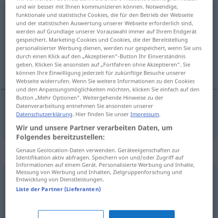
und wir besser mit Ihnen kommunizieren können. Notwendige,
Temperament
n
<
-(e)s
;
-e
>
funktionale und statistische Cookies, die für den Betrieb der Webseite
und der statistischen Auswertung unserer Webseite erforderlich sind,
werden auf Grundlage unserer Vorauswahl immer auf Ihrem Endgerät
Übersicht aller Übersetzungen
gespeichert. Marketing-Cookies und Cookies, die der Bereitstellung
(Für mehr Details die Übersetzung anklicken/antippen)
personalisierter Werbung dienen, werden nur gespeichert, wenn Sie uns
durch einen Klick auf den „Akzeptieren“-Button Ihr Einverständnis
geben. Klicken Sie ansonsten auf „Fortfahren ohne Akzeptieren“. Sie
temperament, narav
können Ihre Einwilligung jederzeit für zukünftige Besuche unserer
Webseite widerrufen. Wenn Sie weitere Informationen zu den Cookies
und den Anpassungsmöglichkeiten möchten, klicken Sie einfach auf den
Button „Mehr Optionen“. Weitergehende Hinweise zu der
Datenverarbeitung entnehmen Sie ansonsten unserer
Datenschutzerklärung
. Hier finden Sie unser
Impressum
.
temperament,
narav
Temperament
Wir und unsere Partner verarbeiten Daten, um
Folgendes bereitzustellen:
Synonyme für "Temperament"
Genaue Geolocation-Daten verwenden. Geräteeigenschaften zur
Identifikation aktiv abfragen. Speichern von und/oder Zugriff auf
Informationen auf einem Gerät. Personalisierte Werbung und Inhalte,
Messung von Werbung und Inhalten, Zielgruppenforschung und
Entwicklung von Dienstleistungen.
Anlage
,
Eigenart
,
Naturell
,
Charakter
,
Wesen
Liste der Partner (Lieferanten)
Naturell
,
Gemüt