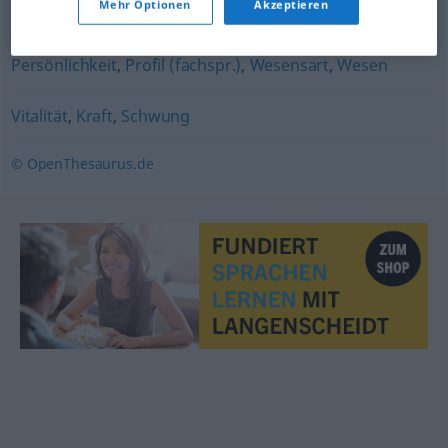
Mehr Optionen
Akzeptieren
Gemüt
,
Format
,
Natur
,
Naturell
,
Eigenart
,
Charakter
,
Persönlichkeit
,
Profil (fachspr.)
,
Wesensart
,
Wesen
Vitalität
,
Kraft
,
Schwung
© OpenThesaurus.de