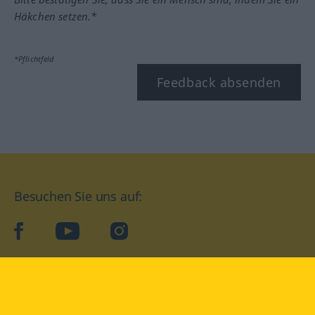
Häkchen setzen.*
*Pflichtfeld
Feedback absenden
Besuchen Sie uns auf:
facebook
YouTube
Instagram
Langenscheidt