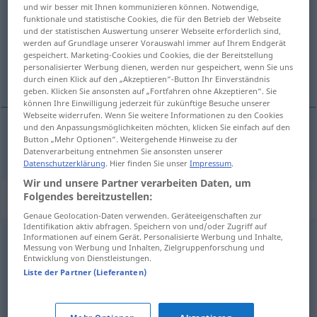
und wir besser mit Ihnen kommunizieren können. Notwendige,
funktionale und statistische Cookies, die für den Betrieb der Webseite
Übersicht aller Übersetzungen
und der statistischen Auswertung unserer Webseite erforderlich sind,
(Für mehr Details die Übersetzung anklicken/antippen)
werden auf Grundlage unserer Vorauswahl immer auf Ihrem Endgerät
gespeichert. Marketing-Cookies und Cookies, die der Bereitstellung
personalisierter Werbung dienen, werden nur gespeichert, wenn Sie uns
format
durch einen Klick auf den „Akzeptieren“-Button Ihr Einverständnis
geben. Klicken Sie ansonsten auf „Fortfahren ohne Akzeptieren“. Sie
können Ihre Einwilligung jederzeit für zukünftige Besuche unserer
Webseite widerrufen. Wenn Sie weitere Informationen zu den Cookies
und den Anpassungsmöglichkeiten möchten, klicken Sie einfach auf den
Button „Mehr Optionen“. Weitergehende Hinweise zu der
format
Format
Datenverarbeitung entnehmen Sie ansonsten unserer
Datenschutzerklärung
. Hier finden Sie unser
Impressum
.
Wir und unsere Partner verarbeiten Daten, um
Folgendes bereitzustellen:
Synonyme für "Format"
Genaue Geolocation-Daten verwenden. Geräteeigenschaften zur
Identifikation aktiv abfragen. Speichern von und/oder Zugriff auf
Informationen auf einem Gerät. Personalisierte Werbung und Inhalte,
Gemüt
,
Temperament
,
Natur
,
Naturell
,
Eigenart
,
Messung von Werbung und Inhalten, Zielgruppenforschung und
Entwicklung von Dienstleistungen.
Charakter
,
Persönlichkeit
,
Profil (fachspr.)
,
Wesensart
,
Liste der Partner (Lieferanten)
Wesen