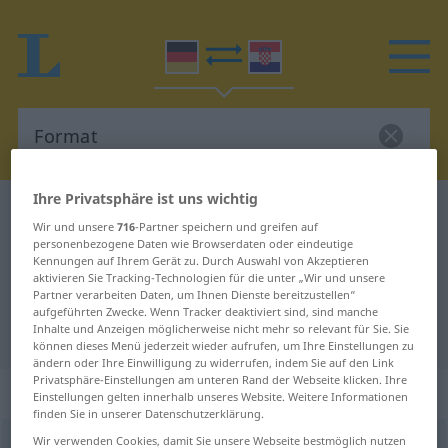
Ihre Privatsphäre ist uns wichtig
Deutsch-Kroatisch Wörterbuch
Format
Wir und unsere
716
-Partner speichern und greifen auf
Deutsch-Kroatisch Übersetzung für
personenbezogene Daten wie Browserdaten oder eindeutige
Kennungen auf Ihrem Gerät zu. Durch Auswahl von Akzeptieren
"Format"
aktivieren Sie Tracking-Technologien für die unter „Wir und unsere
Partner verarbeiten Daten, um Ihnen Dienste bereitzustellen“
aufgeführten Zwecke. Wenn Tracker deaktiviert sind, sind manche
Inhalte und Anzeigen möglicherweise nicht mehr so relevant für Sie. Sie
"Format" Kroatisch Übersetzung
können dieses Menü jederzeit wieder aufrufen, um Ihre Einstellungen zu
ändern oder Ihre Einwilligung zu widerrufen, indem Sie auf den Link
Privatsphäre-Einstellungen am unteren Rand der Webseite klicken. Ihre
„Format“
: Neutrum
Einstellungen gelten innerhalb unseres Website. Weitere Informationen
finden Sie in unserer Datenschutzerklärung.
Wir verwenden Cookies, damit Sie unsere Webseite bestmöglich nutzen
Format
n
<
-s
;
-e
>