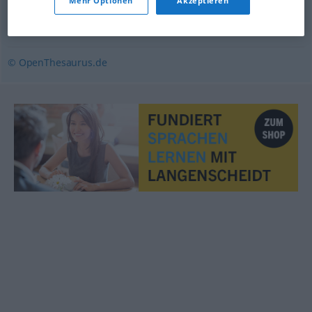
Mehr Optionen
Akzeptieren
Dimension
,
Ausmaß
,
Liga (ugs.)
,
Größe
,
Kaliber (ugs.,
fig.)
© OpenThesaurus.de