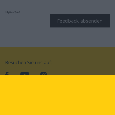
*Pflichtfeld
Feedback absenden
Besuchen Sie uns auf:
facebook
YouTube
Instagram
Langenscheidt