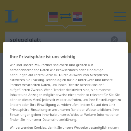
Ihre Privatsphäre ist uns wichtig
Deutsch-Kroatisch Wörterbuch
spiegelglatt
Wir und unsere
716
-Partner speichern und greifen auf
Deutsch-Kroatisch Übersetzung für
personenbezogene Daten wie Browserdaten oder eindeutige
Kennungen auf Ihrem Gerät zu. Durch Auswahl von Akzeptieren
"spiegelglatt"
aktivieren Sie Tracking-Technologien für die unter „Wir und unsere
Partner verarbeiten Daten, um Ihnen Dienste bereitzustellen“
aufgeführten Zwecke. Wenn Tracker deaktiviert sind, sind manche
Inhalte und Anzeigen möglicherweise nicht mehr so relevant für Sie. Sie
"spiegelglatt" Kroatisch
können dieses Menü jederzeit wieder aufrufen, um Ihre Einstellungen zu
ändern oder Ihre Einwilligung zu widerrufen, indem Sie auf den Link
Übersetzung
Privatsphäre-Einstellungen am unteren Rand der Webseite klicken. Ihre
Einstellungen gelten innerhalb unseres Website. Weitere Informationen
finden Sie in unserer Datenschutzerklärung.
„spiegelglatt“
: Adjektiv
Wir verwenden Cookies, damit Sie unsere Webseite bestmöglich nutzen