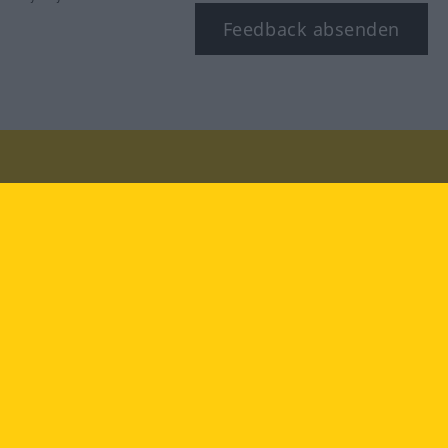
Feedback absenden
Besuchen Sie uns auf:
facebook
YouTube
Instagram
Langenscheidt
NUTZUNGSBEDINGUNGEN