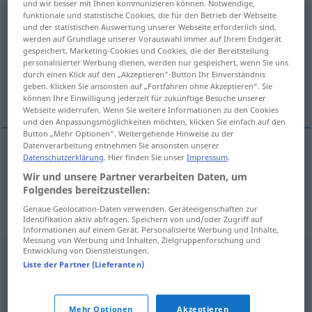
und wir besser mit Ihnen kommunizieren können. Notwendige,
funktionale und statistische Cookies, die für den Betrieb der Webseite
spiegelglatt
adj
und der statistischen Auswertung unserer Webseite erforderlich sind,
werden auf Grundlage unserer Vorauswahl immer auf Ihrem Endgerät
Übersicht aller Übersetzungen
gespeichert. Marketing-Cookies und Cookies, die der Bereitstellung
personalisierter Werbung dienen, werden nur gespeichert, wenn Sie uns
(Für mehr Details die Übersetzung anklicken/antippen)
durch einen Klick auf den „Akzeptieren“-Button Ihr Einverständnis
geben. Klicken Sie ansonsten auf „Fortfahren ohne Akzeptieren“. Sie
gladak kao ogledalo
können Ihre Einwilligung jederzeit für zukünftige Besuche unserer
Webseite widerrufen. Wenn Sie weitere Informationen zu den Cookies
und den Anpassungsmöglichkeiten möchten, klicken Sie einfach auf den
Button „Mehr Optionen“. Weitergehende Hinweise zu der
Datenverarbeitung entnehmen Sie ansonsten unserer
Datenschutzerklärung
. Hier finden Sie unser
Impressum
.
gladak
kao
ogledalo
spiegelglatt
Wir und unsere Partner verarbeiten Daten, um
Folgendes bereitzustellen:
Genaue Geolocation-Daten verwenden. Geräteeigenschaften zur
Synonyme für "spiegelglatt"
Identifikation aktiv abfragen. Speichern von und/oder Zugriff auf
Informationen auf einem Gerät. Personalisierte Werbung und Inhalte,
Messung von Werbung und Inhalten, Zielgruppenforschung und
Entwicklung von Dienstleistungen.
Rutschbahn (fig.)
,
glatt
Liste der Partner (Lieferanten)
© OpenThesaurus.de
Mehr Optionen
Akzeptieren