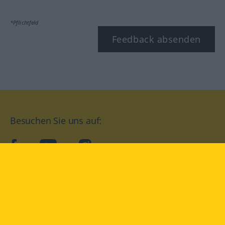
*Pflichtfeld
Feedback absenden
Besuchen Sie uns auf:
facebook
YouTube
Instagram
Langenscheidt