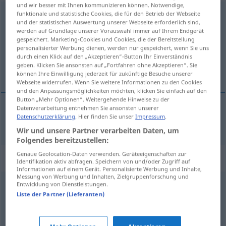
und wir besser mit Ihnen kommunizieren können. Notwendige,
funktionale und statistische Cookies, die für den Betrieb der Webseite
Rutschbahn
f
<
Rutschbahn
;
-en
>
und der statistischen Auswertung unserer Webseite erforderlich sind,
werden auf Grundlage unserer Vorauswahl immer auf Ihrem Endgerät
Übersicht aller Übersetzungen
gespeichert. Marketing-Cookies und Cookies, die der Bereitstellung
(Für mehr Details die Übersetzung anklicken/antippen)
personalisierter Werbung dienen, werden nur gespeichert, wenn Sie uns
durch einen Klick auf den „Akzeptieren“-Button Ihr Einverständnis
geben. Klicken Sie ansonsten auf „Fortfahren ohne Akzeptieren“. Sie
tobogan
können Ihre Einwilligung jederzeit für zukünftige Besuche unserer
Webseite widerrufen. Wenn Sie weitere Informationen zu den Cookies
und den Anpassungsmöglichkeiten möchten, klicken Sie einfach auf den
Button „Mehr Optionen“. Weitergehende Hinweise zu der
Datenverarbeitung entnehmen Sie ansonsten unserer
Datenschutzerklärung
. Hier finden Sie unser
Impressum
.
tobogan
Rutschbahn
Wir und unsere Partner verarbeiten Daten, um
Folgendes bereitzustellen:
Genaue Geolocation-Daten verwenden. Geräteeigenschaften zur
Synonyme für "Rutschbahn"
Identifikation aktiv abfragen. Speichern von und/oder Zugriff auf
Informationen auf einem Gerät. Personalisierte Werbung und Inhalte,
Messung von Werbung und Inhalten, Zielgruppenforschung und
Entwicklung von Dienstleistungen.
Eisbahn
Liste der Partner (Lieferanten)
spiegelglatt
,
glatt