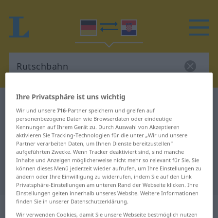
Ihre Privatsphäre ist uns wichtig
Deutsch-Kroatisch Wörterbuch
Rutschbahn
Wir und unsere
716
-Partner speichern und greifen auf
Deutsch-Kroatisch Übersetzung für
personenbezogene Daten wie Browserdaten oder eindeutige
Kennungen auf Ihrem Gerät zu. Durch Auswahl von Akzeptieren
"Rutschbahn"
aktivieren Sie Tracking-Technologien für die unter „Wir und unsere
Partner verarbeiten Daten, um Ihnen Dienste bereitzustellen“
aufgeführten Zwecke. Wenn Tracker deaktiviert sind, sind manche
Inhalte und Anzeigen möglicherweise nicht mehr so relevant für Sie. Sie
"Rutschbahn" Kroatisch
können dieses Menü jederzeit wieder aufrufen, um Ihre Einstellungen zu
Übersetzung
ändern oder Ihre Einwilligung zu widerrufen, indem Sie auf den Link
Privatsphäre-Einstellungen am unteren Rand der Webseite klicken. Ihre
Einstellungen gelten innerhalb unseres Website. Weitere Informationen
finden Sie in unserer Datenschutzerklärung.
„Rutschbahn“
: Femininum
Wir verwenden Cookies, damit Sie unsere Webseite bestmöglich nutzen