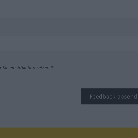
m Sie ein Häkchen setzen.*
Feedback absend