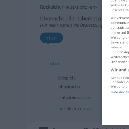
oder Ihre E
Webseite kli
Rücksicht
f
<
Rücksicht
;
-en
>
unserer Dat
Übersicht aller Übersetzungen
Wir verwend
kommunizier
(Für mehr Details die Übersetzung anklicken/an
der statist
immer auf I
obzir
Werbung die
Einverständ
jederzeit f
und den Anp
Weitergehen
Hier finden
obzir
Wir und 
Beispiele
Genaue Geol
und/oder Zu
obazirati
se
Werbung und
Liste der P
s
obzirom
na
AKK
bez
obzira
na
AKK