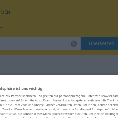
HMEN
Übersetzen
 für "Rücksicht"
atsphäre ist uns wichtig
zung
sere
716
-Partner speichern und greifen auf personenbezogene Daten wie Browserdat
Kennungen auf Ihrem Gerät zu. Durch Auswahl von Akzeptieren aktivieren Sie Trackin
n für die unter „Wir und unsere Partner verarbeiten Daten, um Ihnen Dienste bereitz
n Zwecke. Wenn Tracker deaktiviert sind, sind manche Inhalte und Anzeigen mögliche
evant für Sie. Sie können dieses Menü jederzeit wieder aufrufen, um Ihre Einstellung