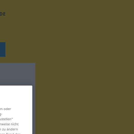
DE
en oder
g-
ustellen“
rweise nicht
en zu ändern