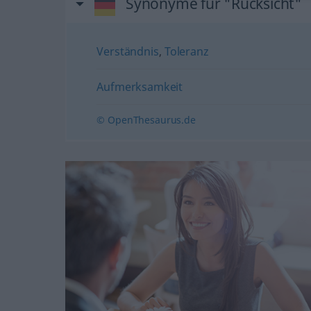
Synonyme für "Rücksicht"
Verständnis
,
Toleranz
Aufmerksamkeit
© OpenThesaurus.de