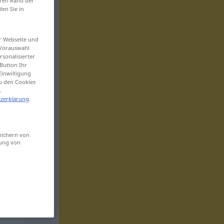
eren Rand der
den Sie in
er Webseite und
 Vorauswahl
sonalisierter
Button Ihr
Einwilligung
zu den Cookies
.
zerklärung
.
eichern von
sung von