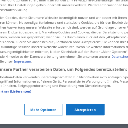
inwilligung zu widerrufen, indem Sie auf den Link Privatsphäre-Einstellungen am unt
cken. Ihre Einstellungen gelten innerhalb unseres Website. Weitere Informationen fin
enschutzerklärung.
en Cookies, damit Sie unsere Webseite bestmöglich nutzen und wir besser mit Ihnen
en können. Notwendige, funktionale und statistische Cookies, die für den Betrieb d
tippen)
ischen Auswertung unserer Webseite erforderlich sind, werden auf Grundlage unserer
hrem Endgerät gespeichert. Marketing-Cookies und Cookies, die der Bereitstellung per
nen, werden nur gespeichert, wenn Sie uns durch einen Klick auf den „Akzeptieren“-
nis geben. Klicken Sie ansonsten auf „Fortfahren ohne Akzeptieren“. Sie können Ihre 
ür zukünftige Besuche unserer Webseite widerrufen. Wenn Sie weitere Informationen 
assungsmöglichkeiten möchten, klicken Sie einfach auf den Button „Mehr Optionen“
de Hinweise zu der Datenverarbeitung entnehmen Sie ansonsten unserer
Datenschut
 Sie unser
Impressum
.
Rücksicht
unsere Partner verarbeiten Daten, um Folgendes bereitzustellen:
ocation-Daten verwenden. Geräteeigenschaften zur Identifikation aktiv abfragen. Sp
griff auf Informationen auf einem Gerät. Personalisierte Werbung und Inhalte, Mes
Rücksicht
nehmen
 Inhalten, Zielgruppenforschung und Entwicklung von Dienstleistungen.
artner (Lieferanten)
mit Rücksicht auf
AKK
ohne
Rücksicht auf
AKK
Mehr Optionen
Akzeptieren