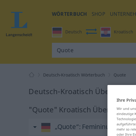
WÖRTERBUCH
SHOP
UNTERNE
Deutsch
Kroatisch
Deutsch-Kroatisch Wörterbuch
Quote
Deutsch-Kroatisch Übersetzun
Ihre Priv
"Quote" Kroatisch Übersetzun
Wir und un
eindeutige 
Technologie
aufgeführte
„Quote“
: Femininum
mehr so rel
oder Ihre E