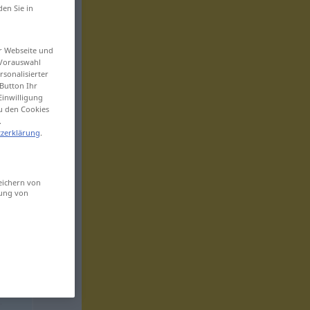
den Sie in
er Webseite und
 Vorauswahl
sonalisierter
Button Ihr
Einwilligung
zu den Cookies
.
zerklärung
.
eichern von
sung von