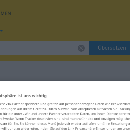
HMEN
Übersetzen
g für "Quote"
atsphäre ist uns wichtig
g
sere
716
-Partner speichern und greifen auf personenbezogene Daten wie Browserdat
Kennungen auf Ihrem Gerät zu. Durch Auswahl von Akzeptieren aktivieren Sie Trackin
n für die unter „Wir und unsere Partner verarbeiten Daten, um Ihnen Dienste bereitz
n Zwecke. Wenn Tracker deaktiviert sind, sind manche Inhalte und Anzeigen mögliche
evant für Sie. Sie können dieses Menü jederzeit wieder aufrufen, um Ihre Einstellung
inwilligung zu widerrufen, indem Sie auf den Link Privatsphäre-Einstellungen am unt