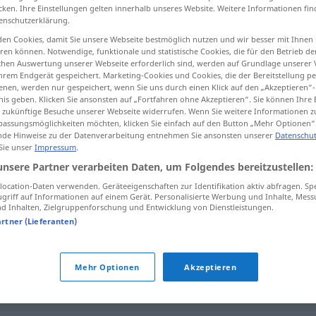
cken. Ihre Einstellungen gelten innerhalb unseres Website. Weitere Informationen fin
enschutzerklärung.
en Cookies, damit Sie unsere Webseite bestmöglich nutzen und wir besser mit Ihnen
en können. Notwendige, funktionale und statistische Cookies, die für den Betrieb d
tippen)
ischen Auswertung unserer Webseite erforderlich sind, werden auf Grundlage unserer
hrem Endgerät gespeichert. Marketing-Cookies und Cookies, die der Bereitstellung per
nen, werden nur gespeichert, wenn Sie uns durch einen Klick auf den „Akzeptieren“-
nis geben. Klicken Sie ansonsten auf „Fortfahren ohne Akzeptieren“. Sie können Ihre 
ür zukünftige Besuche unserer Webseite widerrufen. Wenn Sie weitere Informationen 
assungsmöglichkeiten möchten, klicken Sie einfach auf den Button „Mehr Optionen“
de Hinweise zu der Datenverarbeitung entnehmen Sie ansonsten unserer
Datenschut
 Sie unser
Impressum
.
Quote
unsere Partner verarbeiten Daten, um Folgendes bereitzustellen:
ocation-Daten verwenden. Geräteeigenschaften zur Identifikation aktiv abfragen. Sp
griff auf Informationen auf einem Gerät. Personalisierte Werbung und Inhalte, Mes
 Inhalten, Zielgruppenforschung und Entwicklung von Dienstleistungen.
artner (Lieferanten)
Mehr Optionen
Akzeptieren