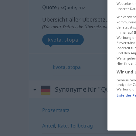
Webseite kli
Quote
f
<
Quote
;
-n
>
unserer Dat
Wir verwend
Übersicht aller Übersetzungen
kommunizier
(Für mehr Details die Übersetzung anklicken/an
der statist
immer auf I
Werbung die
kvota, stopa
Einverständ
jederzeit f
und den Anp
Weitergehen
Hier finden
kvota
,
stopa
Wir und 
Genaue Geol
und/oder Zu
Synonyme für "Quote"
Werbung und
Liste der P
Prozentsatz
Anteil
,
Rate
,
Teilbetrag