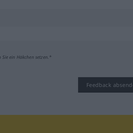
m Sie ein Häkchen setzen.*
Feedback absend