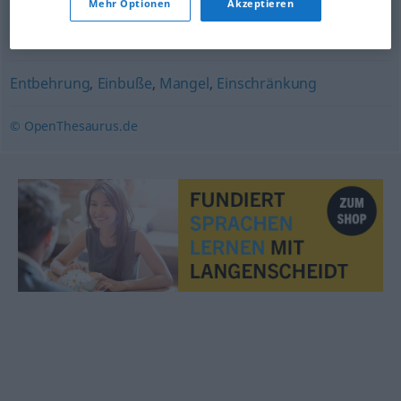
Mehr Optionen
Akzeptieren
Beute
Entbehrung
,
Einbuße
,
Mangel
,
Einschränkung
© OpenThesaurus.de