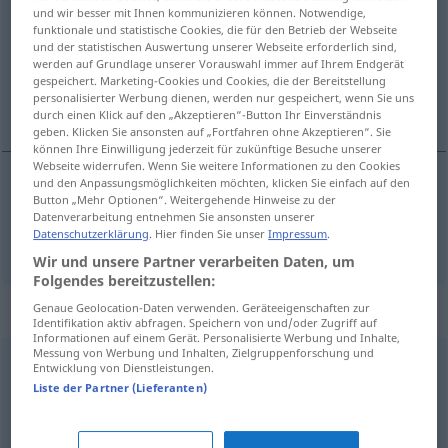
und wir besser mit Ihnen kommunizieren können. Notwendige,
funktionale und statistische Cookies, die für den Betrieb der Webseite
Übersicht aller Übersetzungen
und der statistischen Auswertung unserer Webseite erforderlich sind,
(Für mehr Details die Übersetzung anklicken/antippen)
werden auf Grundlage unserer Vorauswahl immer auf Ihrem Endgerät
gespeichert. Marketing-Cookies und Cookies, die der Bereitstellung
personalisierter Werbung dienen, werden nur gespeichert, wenn Sie uns
žrtva
durch einen Klick auf den „Akzeptieren“-Button Ihr Einverständnis
geben. Klicken Sie ansonsten auf „Fortfahren ohne Akzeptieren“. Sie
können Ihre Einwilligung jederzeit für zukünftige Besuche unserer
Webseite widerrufen. Wenn Sie weitere Informationen zu den Cookies
und den Anpassungsmöglichkeiten möchten, klicken Sie einfach auf den
Button „Mehr Optionen“. Weitergehende Hinweise zu der
žrtva
Opfer
Datenverarbeitung entnehmen Sie ansonsten unserer
Datenschutzerklärung
. Hier finden Sie unser
Impressum
.
Wir und unsere Partner verarbeiten Daten, um
Folgendes bereitzustellen:
Synonyme für "Opfer"
Genaue Geolocation-Daten verwenden. Geräteeigenschaften zur
Identifikation aktiv abfragen. Speichern von und/oder Zugriff auf
Informationen auf einem Gerät. Personalisierte Werbung und Inhalte,
Messung von Werbung und Inhalten, Zielgruppenforschung und
Entwicklung von Dienstleistungen.
Graupe (ugs.)
,
Null (ugs.)
,
Verlierer(typ)
,
Pfeife (ugs.)
,
Liste der Partner (Lieferanten)
Wurst (ugs.)
,
Niete (ugs.)
,
Nichtskönner
,
Flasche (ugs.)
,
Krücke (ugs.)