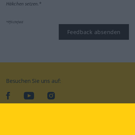
Häkchen setzen.*
*Pflichtfeld
Feedback absenden
Besuchen Sie uns auf:
facebook
YouTube
Instagram
Langenscheidt