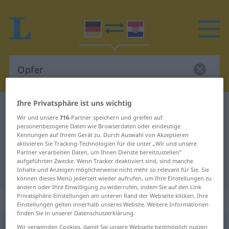
Ihre Privatsphäre ist uns wichtig
Deutsch-Kroatisch Wörterbuch
Opfer
Wir und unsere
716
-Partner speichern und greifen auf
Deutsch-Kroatisch Übersetzung für
personenbezogene Daten wie Browserdaten oder eindeutige
Kennungen auf Ihrem Gerät zu. Durch Auswahl von Akzeptieren
"Opfer"
aktivieren Sie Tracking-Technologien für die unter „Wir und unsere
Partner verarbeiten Daten, um Ihnen Dienste bereitzustellen“
aufgeführten Zwecke. Wenn Tracker deaktiviert sind, sind manche
"Opfer" Kroatisch Übersetzung
Inhalte und Anzeigen möglicherweise nicht mehr so relevant für Sie. Sie
können dieses Menü jederzeit wieder aufrufen, um Ihre Einstellungen zu
ändern oder Ihre Einwilligung zu widerrufen, indem Sie auf den Link
Privatsphäre-Einstellungen am unteren Rand der Webseite klicken. Ihre
„Opfer“
: Neutrum
Einstellungen gelten innerhalb unseres Website. Weitere Informationen
finden Sie in unserer Datenschutzerklärung.
Opfer
Wir verwenden Cookies, damit Sie unsere Webseite bestmöglich nutzen
n
<
-s
;
Opfer
>