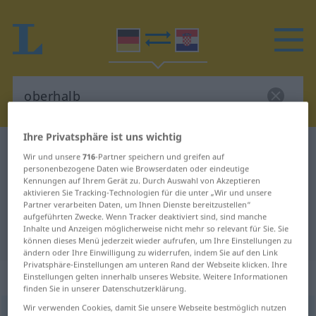
Ihre Privatsphäre ist uns wichtig
Deutsch-Kroatisch Wörterbuch
oberhalb
Wir und unsere
716
-Partner speichern und greifen auf
Deutsch-Kroatisch Übersetzung für
personenbezogene Daten wie Browserdaten oder eindeutige
Kennungen auf Ihrem Gerät zu. Durch Auswahl von Akzeptieren
"oberhalb"
aktivieren Sie Tracking-Technologien für die unter „Wir und unsere
Partner verarbeiten Daten, um Ihnen Dienste bereitzustellen“
aufgeführten Zwecke. Wenn Tracker deaktiviert sind, sind manche
Inhalte und Anzeigen möglicherweise nicht mehr so relevant für Sie. Sie
"oberhalb" Kroatisch Übersetzung
können dieses Menü jederzeit wieder aufrufen, um Ihre Einstellungen zu
ändern oder Ihre Einwilligung zu widerrufen, indem Sie auf den Link
Privatsphäre-Einstellungen am unteren Rand der Webseite klicken. Ihre
„oberhalb“
: Präposition
Einstellungen gelten innerhalb unseres Website. Weitere Informationen
finden Sie in unserer Datenschutzerklärung.
Wir verwenden Cookies, damit Sie unsere Webseite bestmöglich nutzen
oberhalb
präp
<
gen
>