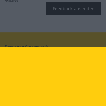
*Pflichtfeld
Feedback absenden
Besuchen Sie uns auf:
facebook
YouTube
Instagram
Langenscheidt
NUTZUNGSBEDINGUNGEN