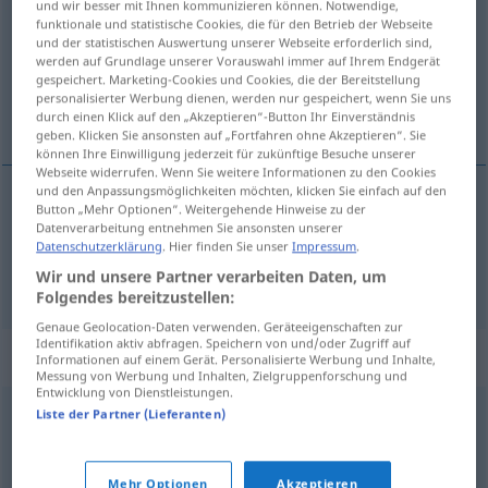
und wir besser mit Ihnen kommunizieren können. Notwendige,
funktionale und statistische Cookies, die für den Betrieb der Webseite
Übersicht aller Übersetzungen
und der statistischen Auswertung unserer Webseite erforderlich sind,
werden auf Grundlage unserer Vorauswahl immer auf Ihrem Endgerät
(Für mehr Details die Übersetzung anklicken/antippen)
gespeichert. Marketing-Cookies und Cookies, die der Bereitstellung
personalisierter Werbung dienen, werden nur gespeichert, wenn Sie uns
iznad, povrh
durch einen Klick auf den „Akzeptieren“-Button Ihr Einverständnis
geben. Klicken Sie ansonsten auf „Fortfahren ohne Akzeptieren“. Sie
können Ihre Einwilligung jederzeit für zukünftige Besuche unserer
Webseite widerrufen. Wenn Sie weitere Informationen zu den Cookies
und den Anpassungsmöglichkeiten möchten, klicken Sie einfach auf den
Button „Mehr Optionen“. Weitergehende Hinweise zu der
iznad
oberhalb
Datenverarbeitung entnehmen Sie ansonsten unserer
Datenschutzerklärung
. Hier finden Sie unser
Impressum
.
povrh
oberhalb
Wir und unsere Partner verarbeiten Daten, um
Folgendes bereitzustellen:
Genaue Geolocation-Daten verwenden. Geräteeigenschaften zur
Identifikation aktiv abfragen. Speichern von und/oder Zugriff auf
Synonyme für "oberhalb"
Informationen auf einem Gerät. Personalisierte Werbung und Inhalte,
Messung von Werbung und Inhalten, Zielgruppenforschung und
Entwicklung von Dienstleistungen.
Liste der Partner (Lieferanten)
oben
,
über
© OpenThesaurus.de
Mehr Optionen
Akzeptieren