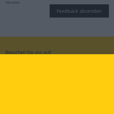
*Pflichtfeld
Feedback absenden
Besuchen Sie uns auf:
facebook
YouTube
Instagram
Langenscheidt
NUTZUNGSBEDINGUNGEN