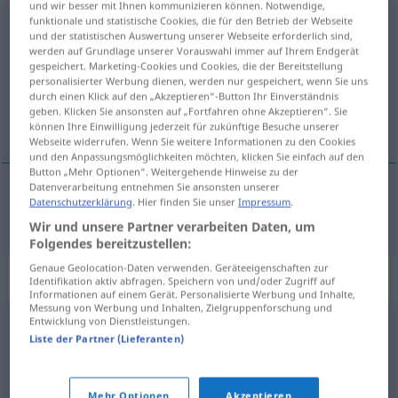
und wir besser mit Ihnen kommunizieren können. Notwendige,
funktionale und statistische Cookies, die für den Betrieb der Webseite
Notunterkunft
f
<
Notunterkunft
;
Notunterkünfte
>
und der statistischen Auswertung unserer Webseite erforderlich sind,
werden auf Grundlage unserer Vorauswahl immer auf Ihrem Endgerät
Übersicht aller Übersetzungen
gespeichert. Marketing-Cookies und Cookies, die der Bereitstellung
personalisierter Werbung dienen, werden nur gespeichert, wenn Sie uns
(Für mehr Details die Übersetzung anklicken/antippen)
durch einen Klick auf den „Akzeptieren“-Button Ihr Einverständnis
geben. Klicken Sie ansonsten auf „Fortfahren ohne Akzeptieren“. Sie
nužni smještaj
können Ihre Einwilligung jederzeit für zukünftige Besuche unserer
Webseite widerrufen. Wenn Sie weitere Informationen zu den Cookies
und den Anpassungsmöglichkeiten möchten, klicken Sie einfach auf den
Button „Mehr Optionen“. Weitergehende Hinweise zu der
Datenverarbeitung entnehmen Sie ansonsten unserer
Datenschutzerklärung
. Hier finden Sie unser
Impressum
.
nužni
smještaj
Notunterkunft
Wir und unsere Partner verarbeiten Daten, um
Folgendes bereitzustellen:
Genaue Geolocation-Daten verwenden. Geräteeigenschaften zur
Synonyme für "Notunterkunft"
Identifikation aktiv abfragen. Speichern von und/oder Zugriff auf
Informationen auf einem Gerät. Personalisierte Werbung und Inhalte,
Messung von Werbung und Inhalten, Zielgruppenforschung und
Entwicklung von Dienstleistungen.
Bude (ugs.)
,
Bretterbude (ugs.)
,
Hütte (ugs.)
,
Bruchbude
Liste der Partner (Lieferanten)
(ugs.)
,
Baracke
,
Schuppen (ugs.)
Mehr Optionen
Akzeptieren