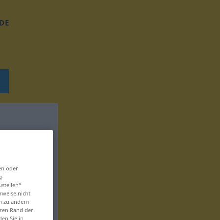
DE
en oder
g-
ustellen“
rweise nicht
en zu ändern
eren Rand der
den Sie in