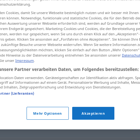
enschutzerklärung.
en Cookies, damit Sie unsere Webseite bestmöglich nutzen und wir besser mit Ihnen
en können. Notwendige, funktionale und statistische Cookies, die für den Betrieb d
ischen Auswertung unserer Webseite erforderlich sind, werden auf Grundlage unserer
tippen)
hrem Endgerät gespeichert. Marketing-Cookies und Cookies, die der Bereitstellung per
nen, werden nur gespeichert, wenn Sie uns durch einen Klick auf den „Akzeptieren“-
nis geben. Klicken Sie ansonsten auf „Fortfahren ohne Akzeptieren“. Sie können Ihre 
ür zukünftige Besuche unserer Webseite widerrufen. Wenn Sie weitere Informationen 
assungsmöglichkeiten möchten, klicken Sie einfach auf den Button „Mehr Optionen“
de Hinweise zu der Datenverarbeitung entnehmen Sie ansonsten unserer
Datenschut
 Sie unser
Impressum
.
Bruchbude
unsere Partner verarbeiten Daten, um Folgendes bereitzustellen:
ocation-Daten verwenden. Geräteeigenschaften zur Identifikation aktiv abfragen. Sp
griff auf Informationen auf einem Gerät. Personalisierte Werbung und Inhalte, Mes
 Inhalten, Zielgruppenforschung und Entwicklung von Dienstleistungen.
"
artner (Lieferanten)
(ugs.)
,
Hütte (ugs.)
,
Baracke
,
Schuppen (ugs.)
Mehr Optionen
Akzeptieren