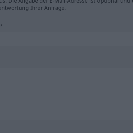
us. Die Angabe der E-Mail-Adresse ist optional und 
ntwortung Ihrer Anfrage.
?*