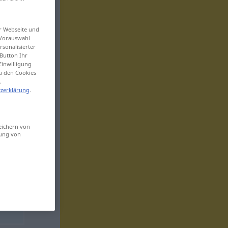
er Webseite und
 Vorauswahl
sonalisierter
Button Ihr
Einwilligung
zu den Cookies
.
zerklärung
.
eichern von
sung von