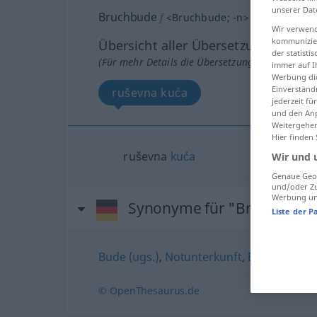
unserer Dat
Bruchbude
f
<
Bruchbude
;
-n
>
Wir verwend
kommunizier
Übersicht aller Übersetzungen
der statist
(Für mehr Details die Übersetzung anklicken/an
immer auf I
Werbung die
Einverständ
ruševna kuća
jederzeit f
und den Anp
Weitergehen
Hier finden
ruševna
kuća
Wir und 
Genaue Geol
und/oder Zu
Werbung und
Synonyme für "Bruchbude
Liste der P
Bude (ugs.)
,
Notunterkunft
,
Bretterbude 
© OpenThesaurus.de