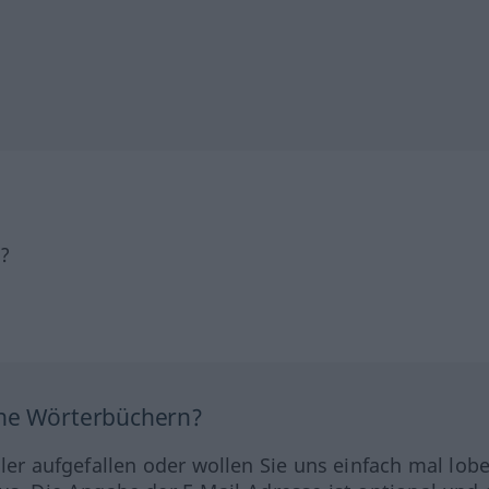
h?
ine Wörterbüchern?
hler aufgefallen oder wollen Sie uns einfach mal lob