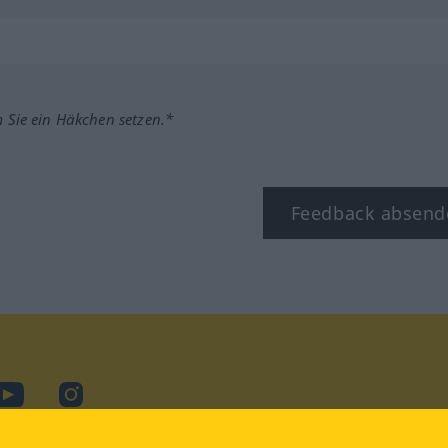
m Sie ein Häkchen setzen.*
Feedback absend
ook
YouTube
Instagram