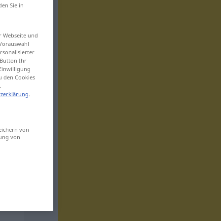
den Sie in
er Webseite und
 Vorauswahl
sonalisierter
Button Ihr
Einwilligung
zu den Cookies
.
zerklärung
.
eichern von
sung von