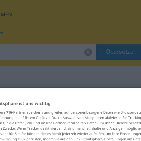
HMEN
Übersetzen
 für "Liter"
atsphäre ist uns wichtig
sere
716
-Partner speichern und greifen auf personenbezogene Daten wie Browserdat
Kennungen auf Ihrem Gerät zu. Durch Auswahl von Akzeptieren aktivieren Sie Trackin
n für die unter „Wir und unsere Partner verarbeiten Daten, um Ihnen Dienste bereitz
n Zwecke. Wenn Tracker deaktiviert sind, sind manche Inhalte und Anzeigen mögliche
evant für Sie. Sie können dieses Menü jederzeit wieder aufrufen, um Ihre Einstellung
inwilligung zu widerrufen, indem Sie auf den Link Privatsphäre-Einstellungen am unt