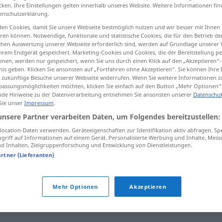
cken. Ihre Einstellungen gelten innerhalb unseres Website. Weitere Informationen fin
enschutzerklärung.
en Cookies, damit Sie unsere Webseite bestmöglich nutzen und wir besser mit Ihnen
en können. Notwendige, funktionale und statistische Cookies, die für den Betrieb d
tippen)
ischen Auswertung unserer Webseite erforderlich sind, werden auf Grundlage unserer
hrem Endgerät gespeichert. Marketing-Cookies und Cookies, die der Bereitstellung per
nen, werden nur gespeichert, wenn Sie uns durch einen Klick auf den „Akzeptieren“-
nis geben. Klicken Sie ansonsten auf „Fortfahren ohne Akzeptieren“. Sie können Ihre 
ür zukünftige Besuche unserer Webseite widerrufen. Wenn Sie weitere Informationen 
assungsmöglichkeiten möchten, klicken Sie einfach auf den Button „Mehr Optionen“
de Hinweise zu der Datenverarbeitung entnehmen Sie ansonsten unserer
Datenschut
 Sie unser
Impressum
.
Liter
unsere Partner verarbeiten Daten, um Folgendes bereitzustellen:
ocation-Daten verwenden. Geräteeigenschaften zur Identifikation aktiv abfragen. Sp
griff auf Informationen auf einem Gerät. Personalisierte Werbung und Inhalte, Mes
 Inhalten, Zielgruppenforschung und Entwicklung von Dienstleistungen.
artner (Lieferanten)
in die
Flasche
geht ein Liter
Mehr Optionen
Akzeptieren