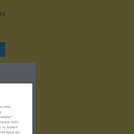
DE
en oder
g-
ustellen“
rweise nicht
en zu ändern
eren Rand der