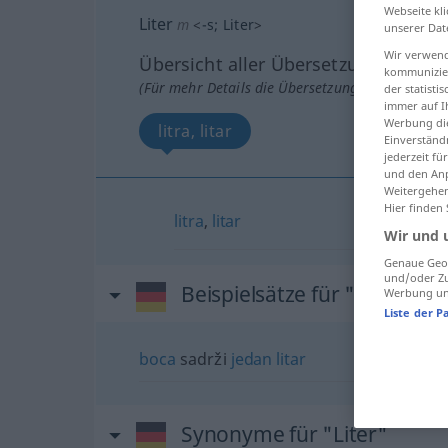
Webseite kli
Liter
m
<
-s
;
Liter
>
unserer Dat
Wir verwend
Übersicht aller Übersetzungen
kommunizier
(Für mehr Details die Übersetzung anklicken/an
der statist
immer auf I
Werbung die
litra, litar
Einverständ
jederzeit f
und den Anp
Weitergehen
Hier finden
litra
,
litar
Wir und 
Genaue Geol
und/oder Zu
Beispielsätze für "Liter"
Werbung und
Liste der P
boca
sadrži
jedan
litar
Synonyme für "Liter"