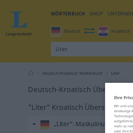
WÖRTERBUCH
SHOP
UNTERNE
Deutsch
Kroatisch
Deutsch-Kroatisch Wörterbuch
Liter
Deutsch-Kroatisch Übersetzung
Ihre Priv
"Liter" Kroatisch Übersetzung
Wir und un
eindeutige 
Technologie
aufgeführte
„Liter“
: Maskulinum
mehr so rel
oder Ihre E