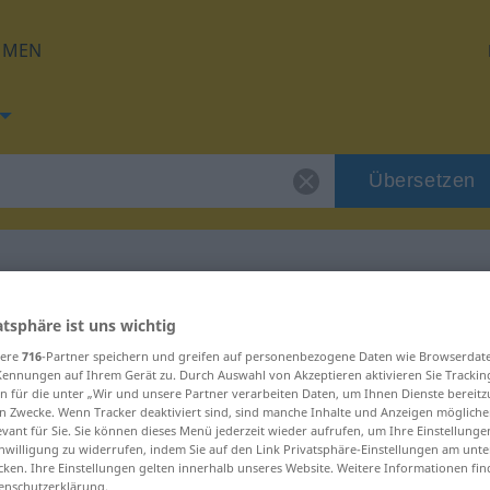
HMEN
Übersetzen
für "litar"
atsphäre ist uns wichtig
sere
716
-Partner speichern und greifen auf personenbezogene Daten wie Browserdat
Kennungen auf Ihrem Gerät zu. Durch Auswahl von Akzeptieren aktivieren Sie Trackin
n für die unter „Wir und unsere Partner verarbeiten Daten, um Ihnen Dienste bereitz
n Zwecke. Wenn Tracker deaktiviert sind, sind manche Inhalte und Anzeigen mögliche
evant für Sie. Sie können dieses Menü jederzeit wieder aufrufen, um Ihre Einstellung
inwilligung zu widerrufen, indem Sie auf den Link Privatsphäre-Einstellungen am unt
cken. Ihre Einstellungen gelten innerhalb unseres Website. Weitere Informationen fin
enschutzerklärung.