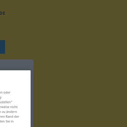
DE
en oder
g-
ustellen“
rweise nicht
en zu ändern
eren Rand der
den Sie in