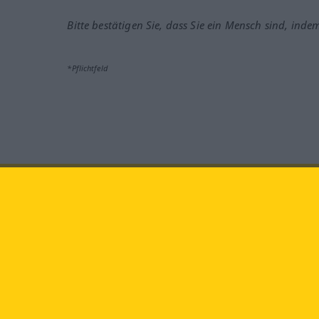
Bitte bestätigen Sie, dass Sie ein Mensch sind, inde
*Pflichtfeld
Besuchen Sie uns auf:
faceb
Langenscheidt