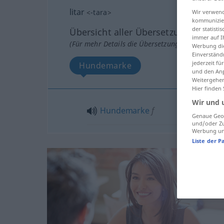
litar
<
-tara
>
Wir verwend
kommunizier
der statist
Übersicht aller Übersetzungen
immer auf I
(Für mehr Details die Übersetzung anklicken/an
Werbung die
Einverständ
jederzeit f
Hundemarke
und den Anp
Weitergehen
Hier finden
Wir und 
Hundemarke
f
Genaue Geol
und/oder Zu
Werbung und
Liste der P