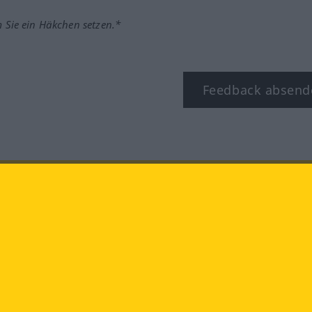
m Sie ein Häkchen setzen.*
Feedback absend
ook
YouTube
Instagram