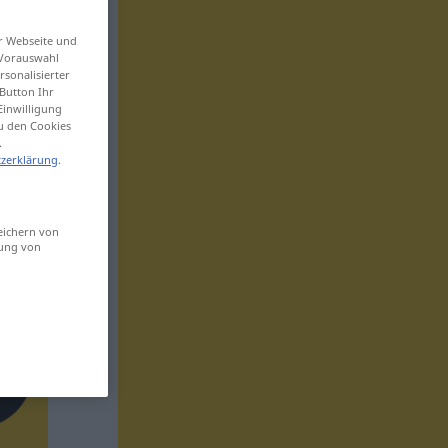
er Webseite und
 Vorauswahl
sonalisierter
Button Ihr
Einwilligung
zu den Cookies
.
zerklärung
.
eichern von
sung von