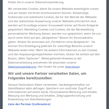
finden Sie in unserer Datenschutzerklärung.
Übersicht aller Übersetzungen
Wir verwenden Cookies, damit Sie unsere Webseite bestmöglich nutzen
und wir besser mit Ihnen kommunizieren können. Notwendige,
(Für mehr Details die Übersetzung anklicken/antippen)
funktionale und statistische Cookies, die für den Betrieb der Webseite
und der statistischen Auswertung unserer Webseite erforderlich sind,
uzduž i poprijeko
werden auf Grundlage unserer Vorauswahl immer auf Ihrem Endgerät
gespeichert. Marketing-Cookies und Cookies, die der Bereitstellung
personalisierter Werbung dienen, werden nur gespeichert, wenn Sie uns
durch einen Klick auf den „Akzeptieren“-Button Ihr Einverständnis
geben. Klicken Sie ansonsten auf „Fortfahren ohne Akzeptieren“. Sie
können Ihre Einwilligung jederzeit für zukünftige Besuche unserer
Beispiele
Webseite widerrufen. Wenn Sie weitere Informationen zu den Cookies
kreuz und
quer
und den Anpassungsmöglichkeiten möchten, klicken Sie einfach auf den
Button „Mehr Optionen“. Weitergehende Hinweise zu der
Datenverarbeitung entnehmen Sie ansonsten unserer
uzduž
i
poprijeko
Datenschutzerklärung
. Hier finden Sie unser
Impressum
.
Wir und unsere Partner verarbeiten Daten, um
Folgendes bereitzustellen:
Beispielsätze für "kreuz"
Genaue Geolocation-Daten verwenden. Geräteeigenschaften zur
Identifikation aktiv abfragen. Speichern von und/oder Zugriff auf
Informationen auf einem Gerät. Personalisierte Werbung und Inhalte,
Messung von Werbung und Inhalten, Zielgruppenforschung und
Entwicklung von Dienstleistungen.
kreuz und
quer
Liste der Partner (Lieferanten)
uzduž
i
poprijeko