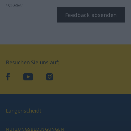
*Pflichtfeld
Feedback absenden
Besuchen Sie uns auf:
facebook
YouTube
Instagram
Langenscheidt
NUTZUNGSBEDINGUNGEN