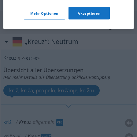
Mehr Optionen
Akzeptieren
"Kreuz" Kroatisch Übersetzung
„Kreuz“
: Neutrum
Kreuz
n
<
-es
;
-e
>
Übersicht aller Übersetzungen
(Für mehr Details die Übersetzung anklicken/antippen)
križ, križa, propelo, križanje, križni
križ
Kreuz
allgemein
REL
križa
pl
Kreuz
ANAT