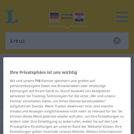
Deutsch-Kroatisch Wörterbuch
kreuz
Deutsch-Kroatisch Übersetzung für
Ihre Privatsphäre ist uns wichtig
Wir und unsere
716
-Partner speichern und greifen auf
"kreuz"
personenbezogene Daten wie Browserdaten oder eindeutige
Kennungen auf Ihrem Gerät zu. Durch Auswahl von Akzeptieren
aktivieren Sie Tracking-Technologien für die unter „Wir und unsere
"kreuz" Kroatisch Übersetzung
Partner verarbeiten Daten, um Ihnen Dienste bereitzustellen“
aufgeführten Zwecke. Wenn Tracker deaktiviert sind, sind manche
Inhalte und Anzeigen möglicherweise nicht mehr so relevant für Sie. Sie
„kreuz“
können dieses Menü jederzeit wieder aufrufen, um Ihre Einstellungen zu
ändern oder Ihre Einwilligung zu widerrufen, indem Sie auf den Link
Privatsphäre-Einstellungen am unteren Rand der Webseite klicken. Ihre
Einstellungen gelten innerhalb unseres Website. Weitere Informationen
kreuz