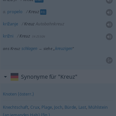
a.
propelo
Kreuz
REL
križanje
Kreuz
Autobahnkreuz
križni
Kreuz
IN ZSSGN
schlagen
kreuzigen
ans Kreuz
→ siehe „
“
Synonyme für "Kreuz"
Knoten (österr.)
Knechtschaft
,
Crux
,
Plage
,
Joch
,
Bürde
,
Last
,
Mühlstein
(an jemandes Hals) (fig.)