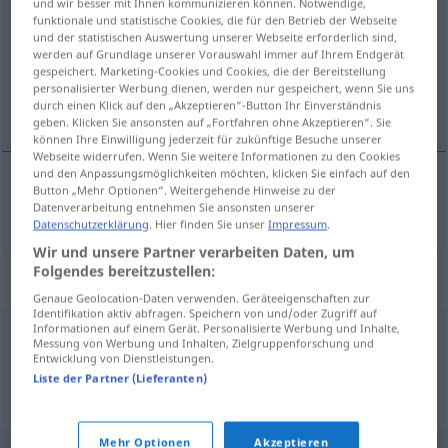
und wir besser mit Ihnen kommunizieren können. Notwendige,
funktionale und statistische Cookies, die für den Betrieb der Webseite
Übersicht aller Übersetzungen
und der statistischen Auswertung unserer Webseite erforderlich sind,
werden auf Grundlage unserer Vorauswahl immer auf Ihrem Endgerät
(Für mehr Details die Übersetzung anklicken/antippen)
gespeichert. Marketing-Cookies und Cookies, die der Bereitstellung
personalisierter Werbung dienen, werden nur gespeichert, wenn Sie uns
odjeća
durch einen Klick auf den „Akzeptieren“-Button Ihr Einverständnis
geben. Klicken Sie ansonsten auf „Fortfahren ohne Akzeptieren“. Sie
können Ihre Einwilligung jederzeit für zukünftige Besuche unserer
Webseite widerrufen. Wenn Sie weitere Informationen zu den Cookies
und den Anpassungsmöglichkeiten möchten, klicken Sie einfach auf den
Button „Mehr Optionen“. Weitergehende Hinweise zu der
odjeća
Kleidung
Datenverarbeitung entnehmen Sie ansonsten unserer
Datenschutzerklärung
. Hier finden Sie unser
Impressum
.
Wir und unsere Partner verarbeiten Daten, um
Folgendes bereitzustellen:
Synonyme für "Kleidung"
Genaue Geolocation-Daten verwenden. Geräteeigenschaften zur
Identifikation aktiv abfragen. Speichern von und/oder Zugriff auf
Informationen auf einem Gerät. Personalisierte Werbung und Inhalte,
Messung von Werbung und Inhalten, Zielgruppenforschung und
Kluft
,
Garderobe
,
Bekleidung
,
Zeug (ugs.)
,
Gewand
Entwicklung von Dienstleistungen.
Liste der Partner (Lieferanten)
© OpenThesaurus.de
Mehr Optionen
Akzeptieren