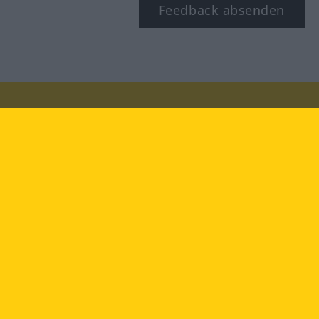
Feedback absenden
Besuchen Sie uns auf:
facebook
YouTube
Instagram
Langenscheidt
NUTZUNGSBEDINGUNGEN
DATENSCHUTZBESTIMMUNGEN