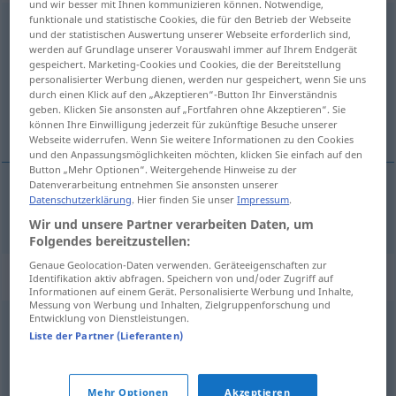
und wir besser mit Ihnen kommunizieren können. Notwendige,
funktionale und statistische Cookies, die für den Betrieb der Webseite
Bekleidung
f
<
Bekleidung
;
-en
>
und der statistischen Auswertung unserer Webseite erforderlich sind,
werden auf Grundlage unserer Vorauswahl immer auf Ihrem Endgerät
Übersicht aller Übersetzungen
gespeichert. Marketing-Cookies und Cookies, die der Bereitstellung
personalisierter Werbung dienen, werden nur gespeichert, wenn Sie uns
(Für mehr Details die Übersetzung anklicken/antippen)
durch einen Klick auf den „Akzeptieren“-Button Ihr Einverständnis
geben. Klicken Sie ansonsten auf „Fortfahren ohne Akzeptieren“. Sie
odjeća
können Ihre Einwilligung jederzeit für zukünftige Besuche unserer
Webseite widerrufen. Wenn Sie weitere Informationen zu den Cookies
und den Anpassungsmöglichkeiten möchten, klicken Sie einfach auf den
Button „Mehr Optionen“. Weitergehende Hinweise zu der
Datenverarbeitung entnehmen Sie ansonsten unserer
Datenschutzerklärung
. Hier finden Sie unser
Impressum
.
odjeća
Bekleidung
Wir und unsere Partner verarbeiten Daten, um
Folgendes bereitzustellen:
Genaue Geolocation-Daten verwenden. Geräteeigenschaften zur
Synonyme für "Bekleidung"
Identifikation aktiv abfragen. Speichern von und/oder Zugriff auf
Informationen auf einem Gerät. Personalisierte Werbung und Inhalte,
Messung von Werbung und Inhalten, Zielgruppenforschung und
Entwicklung von Dienstleistungen.
Kluft
,
Garderobe
,
Kleidung
,
Zeug (ugs.)
,
Gewand
Liste der Partner (Lieferanten)
© OpenThesaurus.de
Mehr Optionen
Akzeptieren