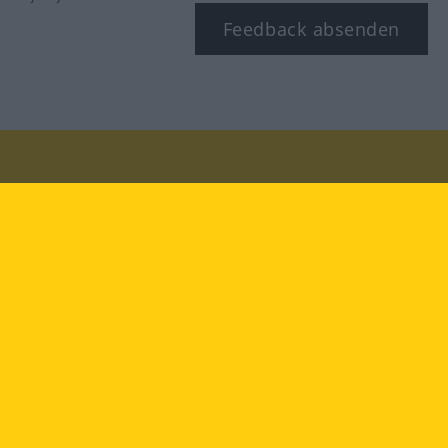
Feedback absenden
Besuchen Sie uns auf:
facebook
YouTube
Instagram
Langenscheidt
NUTZUNGSBEDINGUNGEN