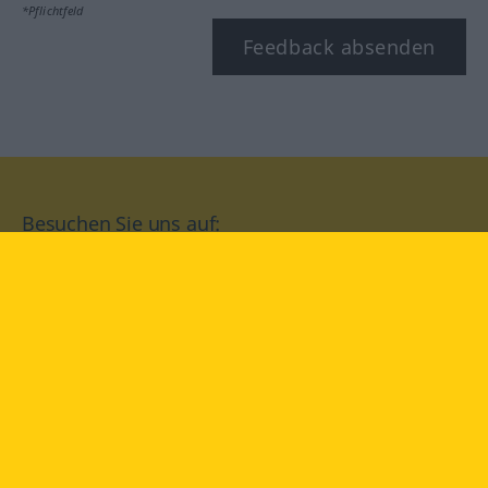
*Pflichtfeld
Feedback absenden
Besuchen Sie uns auf:
facebook
YouTube
Instagram
Langenscheidt
NUTZUNGSBEDINGUNGEN