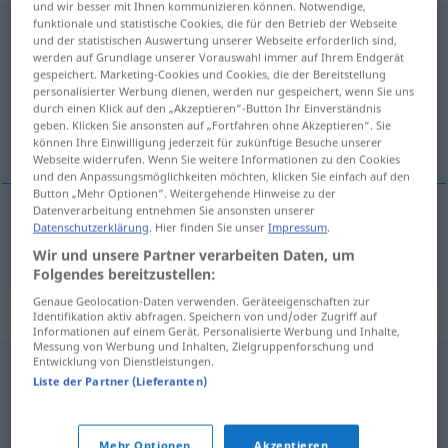
und wir besser mit Ihnen kommunizieren können. Notwendige,
funktionale und statistische Cookies, die für den Betrieb der Webseite
Kalkulation
f
<
Kalkulation
;
-en
>
und der statistischen Auswertung unserer Webseite erforderlich sind,
werden auf Grundlage unserer Vorauswahl immer auf Ihrem Endgerät
Übersicht aller Übersetzungen
gespeichert. Marketing-Cookies und Cookies, die der Bereitstellung
personalisierter Werbung dienen, werden nur gespeichert, wenn Sie uns
(Für mehr Details die Übersetzung anklicken/antippen)
durch einen Klick auf den „Akzeptieren“-Button Ihr Einverständnis
geben. Klicken Sie ansonsten auf „Fortfahren ohne Akzeptieren“. Sie
kalkulacija
können Ihre Einwilligung jederzeit für zukünftige Besuche unserer
Webseite widerrufen. Wenn Sie weitere Informationen zu den Cookies
und den Anpassungsmöglichkeiten möchten, klicken Sie einfach auf den
Button „Mehr Optionen“. Weitergehende Hinweise zu der
Datenverarbeitung entnehmen Sie ansonsten unserer
Datenschutzerklärung
. Hier finden Sie unser
Impressum
.
kalkulacija
Kalkulation
Wir und unsere Partner verarbeiten Daten, um
Folgendes bereitzustellen:
Genaue Geolocation-Daten verwenden. Geräteeigenschaften zur
Synonyme für "Kalkulation"
Identifikation aktiv abfragen. Speichern von und/oder Zugriff auf
Informationen auf einem Gerät. Personalisierte Werbung und Inhalte,
Messung von Werbung und Inhalten, Zielgruppenforschung und
Entwicklung von Dienstleistungen.
Voranschlag
,
Schätzung
,
Zählung
,
Berechnung
,
Ansatz
,
Liste der Partner (Lieferanten)
Rechnung
Mehr Optionen
Akzeptieren