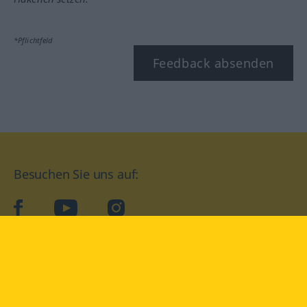
*Pflichtfeld
Feedback absenden
Besuchen Sie uns auf:
facebook
YouTube
Instagram
Langenscheidt