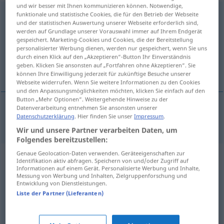
und wir besser mit Ihnen kommunizieren können. Notwendige,
Berechnung
funktionale und statistische Cookies, die für den Betrieb der Webseite
f
<
Berechnung
;
-en
>
und der statistischen Auswertung unserer Webseite erforderlich sind,
werden auf Grundlage unserer Vorauswahl immer auf Ihrem Endgerät
Übersicht aller Übersetzungen
gespeichert. Marketing-Cookies und Cookies, die der Bereitstellung
(Für mehr Details die Übersetzung anklicken/antippen)
personalisierter Werbung dienen, werden nur gespeichert, wenn Sie uns
durch einen Klick auf den „Akzeptieren“-Button Ihr Einverständnis
geben. Klicken Sie ansonsten auf „Fortfahren ohne Akzeptieren“. Sie
proračun, obračun
können Ihre Einwilligung jederzeit für zukünftige Besuche unserer
Webseite widerrufen. Wenn Sie weitere Informationen zu den Cookies
und den Anpassungsmöglichkeiten möchten, klicken Sie einfach auf den
Button „Mehr Optionen“. Weitergehende Hinweise zu der
Datenverarbeitung entnehmen Sie ansonsten unserer
Datenschutzerklärung
. Hier finden Sie unser
Impressum
.
proračun
,
obračun
Berechnung
Wir und unsere Partner verarbeiten Daten, um
Folgendes bereitzustellen:
Genaue Geolocation-Daten verwenden. Geräteeigenschaften zur
Synonyme für "Berechnung"
Identifikation aktiv abfragen. Speichern von und/oder Zugriff auf
Informationen auf einem Gerät. Personalisierte Werbung und Inhalte,
Messung von Werbung und Inhalten, Zielgruppenforschung und
Entwicklung von Dienstleistungen.
Überlegung
,
Kalkül
Liste der Partner (Lieferanten)
Rechnung
,
Faktur (veraltet)
,
Abrechnung