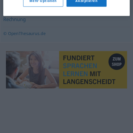
Mehr Optionen
Akzeptieren
Kalkulation
,
Voranschlag
,
Schätzung
,
Zählung
,
Ansatz
,
Rechnung
© OpenThesaurus.de