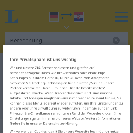
Ihre Privatsphäre ist uns wichtig
Deutsch-Kroatisch Wörterbuch
Berechnung
Wir und unsere
716
-Partner speichern und greifen auf
Deutsch-Kroatisch Übersetzung für
personenbezogene Daten wie Browserdaten oder eindeutige
Kennungen auf Ihrem Gerät zu. Durch Auswahl von Akzeptieren
"Berechnung"
aktivieren Sie Tracking-Technologien für die unter „Wir und unsere
Partner verarbeiten Daten, um Ihnen Dienste bereitzustellen“
aufgeführten Zwecke. Wenn Tracker deaktiviert sind, sind manche
"Berechnung" Kroatisch
Inhalte und Anzeigen möglicherweise nicht mehr so relevant für Sie. Sie
können dieses Menü jederzeit wieder aufrufen, um Ihre Einstellungen zu
Übersetzung
ändern oder Ihre Einwilligung zu widerrufen, indem Sie auf den Link
Privatsphäre-Einstellungen am unteren Rand der Webseite klicken. Ihre
Einstellungen gelten innerhalb unseres Website. Weitere Informationen
finden Sie in unserer Datenschutzerklärung.
„Berechnung“
: Femininum
Wir verwenden Cookies, damit Sie unsere Webseite bestmöglich nutzen