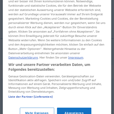
und wir besser mit Ihnen kommunizieren können. Notwendige,
funktionale und statistische Cookies, die für den Betrieb der Webseite
Übersicht aller Übersetzungen
und der statistischen Auswertung unserer Webseite erforderlich sind,
werden auf Grundlage unserer Vorauswahl immer auf Ihrem Endgerät
(Für mehr Details die Übersetzung anklicken/antippen)
gespeichert. Marketing-Cookies und Cookies, die der Bereitstellung
personalisierter Werbung dienen, werden nur gespeichert, wenn Sie uns
sadašnji
durch einen Klick auf den „Akzeptieren“-Button Ihr Einverständnis
geben. Klicken Sie ansonsten auf „Fortfahren ohne Akzeptieren“. Sie
können Ihre Einwilligung jederzeit für zukünftige Besuche unserer
Webseite widerrufen. Wenn Sie weitere Informationen zu den Cookies
und den Anpassungsmöglichkeiten möchten, klicken Sie einfach auf den
Button „Mehr Optionen“. Weitergehende Hinweise zu der
sadašnji
jetzig
Datenverarbeitung entnehmen Sie ansonsten unserer
Datenschutzerklärung
. Hier finden Sie unser
Impressum
.
Wir und unsere Partner verarbeiten Daten, um
Folgendes bereitzustellen:
Synonyme für "jetzig"
Genaue Geolocation-Daten verwenden. Geräteeigenschaften zur
Identifikation aktiv abfragen. Speichern von und/oder Zugriff auf
Informationen auf einem Gerät. Personalisierte Werbung und Inhalte,
Messung von Werbung und Inhalten, Zielgruppenforschung und
aktuell (Adj.)
,
augenblicklich (Adj.)
,
heutig
,
derzeitig
,
Entwicklung von Dienstleistungen.
momentan (Adj.)
,
gegenwärtig
Liste der Partner (Lieferanten)
© OpenThesaurus.de
Mehr Optionen
Akzeptieren