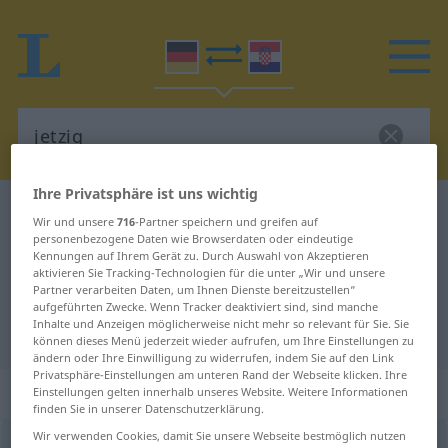
Ihre Privatsphäre ist uns wichtig
Deutsch-Kroatisch Wörterbuch
jetzig
Wir und unsere
716
-Partner speichern und greifen auf
Deutsch-Kroatisch Übersetzung für
personenbezogene Daten wie Browserdaten oder eindeutige
Kennungen auf Ihrem Gerät zu. Durch Auswahl von Akzeptieren
"jetzig"
aktivieren Sie Tracking-Technologien für die unter „Wir und unsere
Partner verarbeiten Daten, um Ihnen Dienste bereitzustellen“
aufgeführten Zwecke. Wenn Tracker deaktiviert sind, sind manche
Inhalte und Anzeigen möglicherweise nicht mehr so relevant für Sie. Sie
"jetzig" Kroatisch Übersetzung
können dieses Menü jederzeit wieder aufrufen, um Ihre Einstellungen zu
ändern oder Ihre Einwilligung zu widerrufen, indem Sie auf den Link
Privatsphäre-Einstellungen am unteren Rand der Webseite klicken. Ihre
„jetzig“
: Adjektiv
Einstellungen gelten innerhalb unseres Website. Weitere Informationen
finden Sie in unserer Datenschutzerklärung.
Wir verwenden Cookies, damit Sie unsere Webseite bestmöglich nutzen
jetzig
adj