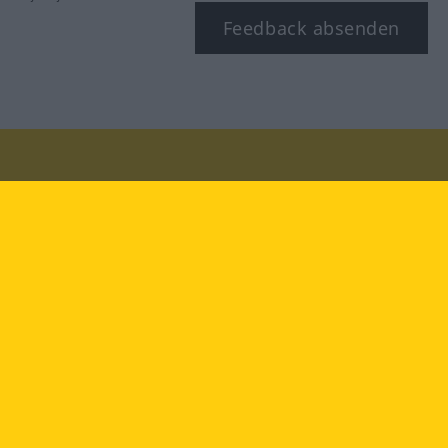
Feedback absenden
Besuchen Sie uns auf:
facebook
YouTube
Instagram
Langenscheidt
NUTZUNGSBEDINGUNGEN