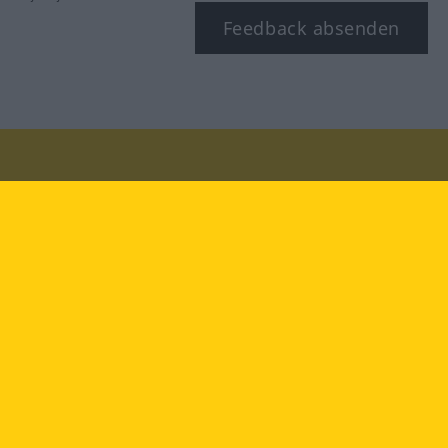
Feedback absenden
Besuchen Sie uns auf:
facebook
YouTube
Instagram
Langenscheidt
NUTZUNGSBEDINGUNGEN