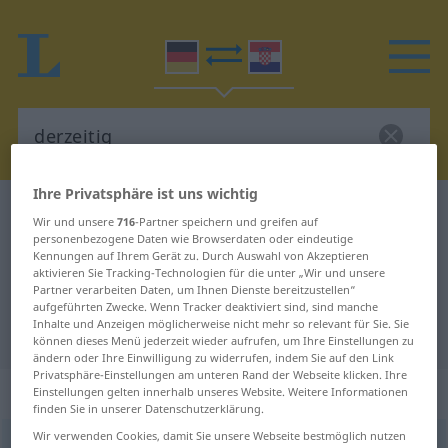
Ihre Privatsphäre ist uns wichtig
Deutsch-Kroatisch Wörterbuch
derzeitig
Wir und unsere
716
-Partner speichern und greifen auf
Deutsch-Kroatisch Übersetzung für
personenbezogene Daten wie Browserdaten oder eindeutige
Kennungen auf Ihrem Gerät zu. Durch Auswahl von Akzeptieren
"derzeitig"
aktivieren Sie Tracking-Technologien für die unter „Wir und unsere
Partner verarbeiten Daten, um Ihnen Dienste bereitzustellen“
aufgeführten Zwecke. Wenn Tracker deaktiviert sind, sind manche
Inhalte und Anzeigen möglicherweise nicht mehr so relevant für Sie. Sie
"derzeitig" Kroatisch Übersetzung
können dieses Menü jederzeit wieder aufrufen, um Ihre Einstellungen zu
ändern oder Ihre Einwilligung zu widerrufen, indem Sie auf den Link
Privatsphäre-Einstellungen am unteren Rand der Webseite klicken. Ihre
„derzeitig“
: Adjektiv
Einstellungen gelten innerhalb unseres Website. Weitere Informationen
finden Sie in unserer Datenschutzerklärung.
Wir verwenden Cookies, damit Sie unsere Webseite bestmöglich nutzen
derzeitig
adj