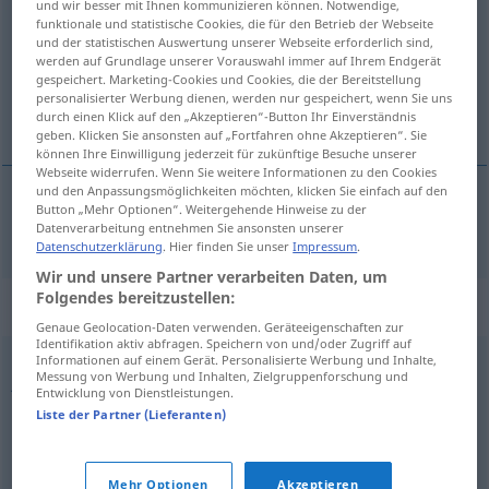
und wir besser mit Ihnen kommunizieren können. Notwendige,
funktionale und statistische Cookies, die für den Betrieb der Webseite
Übersicht aller Übersetzungen
und der statistischen Auswertung unserer Webseite erforderlich sind,
werden auf Grundlage unserer Vorauswahl immer auf Ihrem Endgerät
(Für mehr Details die Übersetzung anklicken/antippen)
gespeichert. Marketing-Cookies und Cookies, die der Bereitstellung
personalisierter Werbung dienen, werden nur gespeichert, wenn Sie uns
sadašnji
durch einen Klick auf den „Akzeptieren“-Button Ihr Einverständnis
geben. Klicken Sie ansonsten auf „Fortfahren ohne Akzeptieren“. Sie
können Ihre Einwilligung jederzeit für zukünftige Besuche unserer
Webseite widerrufen. Wenn Sie weitere Informationen zu den Cookies
und den Anpassungsmöglichkeiten möchten, klicken Sie einfach auf den
Button „Mehr Optionen“. Weitergehende Hinweise zu der
sadašnji
derzeitig
Datenverarbeitung entnehmen Sie ansonsten unserer
Datenschutzerklärung
. Hier finden Sie unser
Impressum
.
Wir und unsere Partner verarbeiten Daten, um
Folgendes bereitzustellen:
Synonyme für "derzeitig"
Genaue Geolocation-Daten verwenden. Geräteeigenschaften zur
Identifikation aktiv abfragen. Speichern von und/oder Zugriff auf
Informationen auf einem Gerät. Personalisierte Werbung und Inhalte,
Messung von Werbung und Inhalten, Zielgruppenforschung und
jetzig
,
aktuell (Adj.)
,
augenblicklich (Adj.)
,
heutig
,
Entwicklung von Dienstleistungen.
momentan (Adj.)
,
gegenwärtig
Liste der Partner (Lieferanten)
© OpenThesaurus.de
Mehr Optionen
Akzeptieren