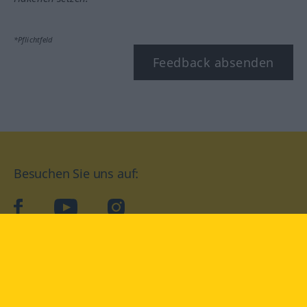
*Pflichtfeld
Feedback absenden
Besuchen Sie uns auf:
facebook
YouTube
Instagram
Langenscheidt