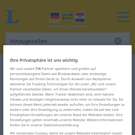
Ihre Privatsphäre ist uns wichtig
Deutsch-Kroatisch Wörterbuch
hinzugesellen
Wir und unsere
716
-Partner speichern und greifen auf
Deutsch-Kroatisch Übersetzung für
personenbezogene Daten wie Browserdaten oder eindeutige
Kennungen auf Ihrem Gerät zu. Durch Auswahl von Akzeptieren
"hinzugesellen"
aktivieren Sie Tracking-Technologien für die unter „Wir und unsere
Partner verarbeiten Daten, um Ihnen Dienste bereitzustellen“
aufgeführten Zwecke. Wenn Tracker deaktiviert sind, sind manche
"hinzugesellen" Kroatisch
Inhalte und Anzeigen möglicherweise nicht mehr so relevant für Sie. Sie
können dieses Menü jederzeit wieder aufrufen, um Ihre Einstellungen zu
Übersetzung
ändern oder Ihre Einwilligung zu widerrufen, indem Sie auf den Link
Privatsphäre-Einstellungen am unteren Rand der Webseite klicken. Ihre
Einstellungen gelten innerhalb unseres Website. Weitere Informationen
finden Sie in unserer Datenschutzerklärung.
„hinzugesellen“
Wir verwenden Cookies, damit Sie unsere Webseite bestmöglich nutzen