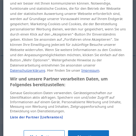
und wir besser mit Ihnen kommunizieren können. Notwendige,
hinzugesellen
funktionale und statistische Cookies, die für den Betrieb der Webseite
<
trennb
>
und der statistischen Auswertung unserer Webseite erforderlich sind,
werden auf Grundlage unserer Vorauswahl immer auf Ihrem Endgerät
Übersicht aller Übersetzungen
gespeichert. Marketing-Cookies und Cookies, die der Bereitstellung
(Für mehr Details die Übersetzung anklicken/antippen)
personalisierter Werbung dienen, werden nur gespeichert, wenn Sie uns
durch einen Klick auf den „Akzeptieren“-Button Ihr Einverständnis
geben. Klicken Sie ansonsten auf „Fortfahren ohne Akzeptieren“. Sie
pridružiti se
können Ihre Einwilligung jederzeit für zukünftige Besuche unserer
Webseite widerrufen. Wenn Sie weitere Informationen zu den Cookies
und den Anpassungsmöglichkeiten möchten, klicken Sie einfach auf den
Button „Mehr Optionen“. Weitergehende Hinweise zu der
Datenverarbeitung entnehmen Sie ansonsten unserer
Beispiele
Datenschutzerklärung
. Hier finden Sie unser
Impressum
.
sich hinzugesellen
Wir und unsere Partner verarbeiten Daten, um
Folgendes bereitzustellen:
pridružiti (-uživati)
se
Genaue Geolocation-Daten verwenden. Geräteeigenschaften zur
Identifikation aktiv abfragen. Speichern von und/oder Zugriff auf
Informationen auf einem Gerät. Personalisierte Werbung und Inhalte,
Messung von Werbung und Inhalten, Zielgruppenforschung und
Entwicklung von Dienstleistungen.
Synonyme für "hinzugesellen"
Liste der Partner (Lieferanten)