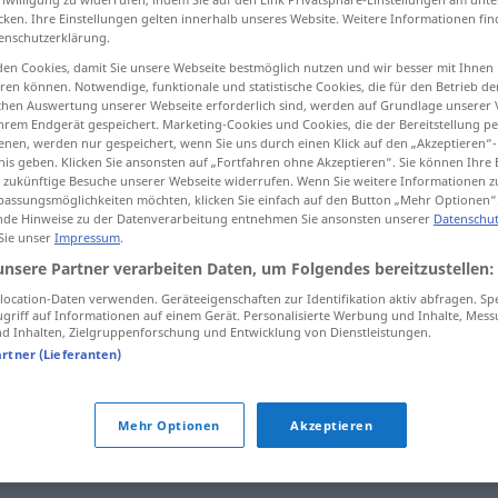
cken. Ihre Einstellungen gelten innerhalb unseres Website. Weitere Informationen fin
enschutzerklärung.
en Cookies, damit Sie unsere Webseite bestmöglich nutzen und wir besser mit Ihnen
en können. Notwendige, funktionale und statistische Cookies, die für den Betrieb d
tippen)
ischen Auswertung unserer Webseite erforderlich sind, werden auf Grundlage unserer
hrem Endgerät gespeichert. Marketing-Cookies und Cookies, die der Bereitstellung per
nen, werden nur gespeichert, wenn Sie uns durch einen Klick auf den „Akzeptieren“-
nis geben. Klicken Sie ansonsten auf „Fortfahren ohne Akzeptieren“. Sie können Ihre 
ür zukünftige Besuche unserer Webseite widerrufen. Wenn Sie weitere Informationen 
assungsmöglichkeiten möchten, klicken Sie einfach auf den Button „Mehr Optionen“
de Hinweise zu der Datenverarbeitung entnehmen Sie ansonsten unserer
Datenschut
 Sie unser
Impressum
.
sich beteiligen
unsere Partner verarbeiten Daten, um Folgendes bereitzustellen:
ocation-Daten verwenden. Geräteeigenschaften zur Identifikation aktiv abfragen. Sp
griff auf Informationen auf einem Gerät. Personalisierte Werbung und Inhalte, Mes
 Inhalten, Zielgruppenforschung und Entwicklung von Dienstleistungen.
artner (Lieferanten)
ugesellen
,
dazukommen
,
mitmachen
,
(sich) zugesellen
,
Mehr Optionen
Akzeptieren