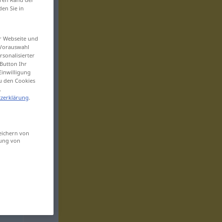
den Sie in
er Webseite und
 Vorauswahl
sonalisierter
Button Ihr
Einwilligung
zu den Cookies
.
zerklärung
.
eichern von
sung von