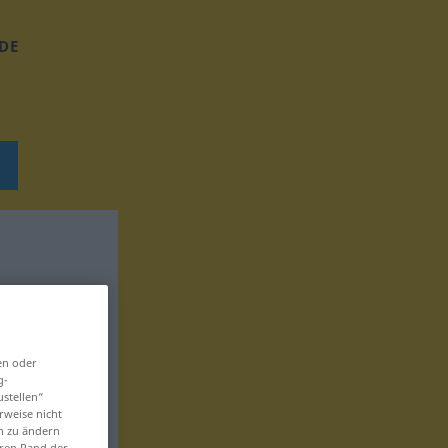
DE
en oder
g-
ustellen“
rweise nicht
en zu ändern
eren Rand der