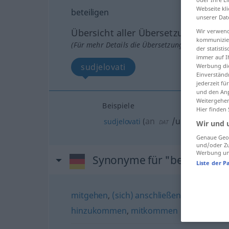
Webseite kli
beteiligen
unserer Dat
Übersicht aller Übersetzungen
Wir verwend
kommunizier
(Für mehr Details die Übersetzung anklicken/an
der statist
immer auf I
sudjelovati
Werbung die
Einverständ
jederzeit f
und den Anp
Weitergehen
Beispiele
Hier finden
an
/u
sudjelovati
(
)
DAT
LOK
Wir und 
Genaue Geol
und/oder Zu
Werbung und
Synonyme für "beteiligen"
Liste der P
mitgehen
,
(sich) anschließen
,
(sich) hinz
hinzukommen
,
mitkommen