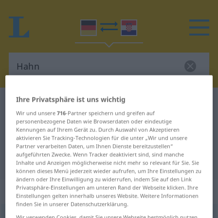
Ihre Privatsphäre ist uns wichtig
Deutsch-Kroatisch Wörterbuch
Hahn
Wir und unsere
716
-Partner speichern und greifen auf
Deutsch-Kroatisch Übersetzung für
personenbezogene Daten wie Browserdaten oder eindeutige
Kennungen auf Ihrem Gerät zu. Durch Auswahl von Akzeptieren
"Hahn"
aktivieren Sie Tracking-Technologien für die unter „Wir und unsere
Partner verarbeiten Daten, um Ihnen Dienste bereitzustellen“
aufgeführten Zwecke. Wenn Tracker deaktiviert sind, sind manche
"Hahn" Kroatisch Übersetzung
Inhalte und Anzeigen möglicherweise nicht mehr so relevant für Sie. Sie
können dieses Menü jederzeit wieder aufrufen, um Ihre Einstellungen zu
ändern oder Ihre Einwilligung zu widerrufen, indem Sie auf den Link
Privatsphäre-Einstellungen am unteren Rand der Webseite klicken. Ihre
„Hahn“
: Maskulinum
Einstellungen gelten innerhalb unseres Website. Weitere Informationen
finden Sie in unserer Datenschutzerklärung.
Hahn
m
<
-(e)s
;
Hähne
>
Wir verwenden Cookies, damit Sie unsere Webseite bestmöglich nutzen