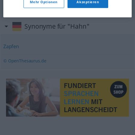
Mehr Optionen
Akzeptieren
za
to
ni
živa
duša
ne
pita
Synonyme für "Hahn"
Zapfen
© OpenThesaurus.de