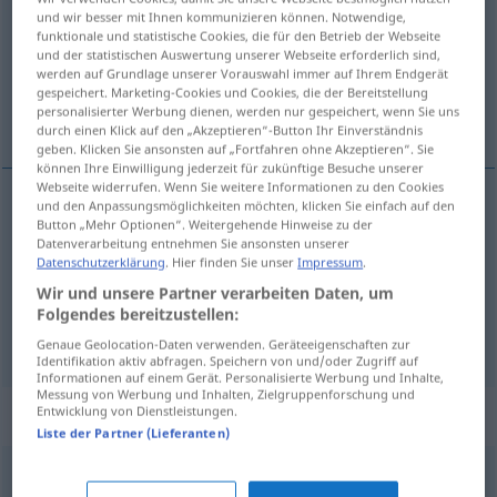
und wir besser mit Ihnen kommunizieren können. Notwendige,
funktionale und statistische Cookies, die für den Betrieb der Webseite
Übersicht aller Übersetzungen
und der statistischen Auswertung unserer Webseite erforderlich sind,
(Für mehr Details die Übersetzung anklicken/antippen)
werden auf Grundlage unserer Vorauswahl immer auf Ihrem Endgerät
gespeichert. Marketing-Cookies und Cookies, die der Bereitstellung
personalisierter Werbung dienen, werden nur gespeichert, wenn Sie uns
pijetao, kokot, slavina, kokot, oroz
durch einen Klick auf den „Akzeptieren“-Button Ihr Einverständnis
geben. Klicken Sie ansonsten auf „Fortfahren ohne Akzeptieren“. Sie
können Ihre Einwilligung jederzeit für zukünftige Besuche unserer
Webseite widerrufen. Wenn Sie weitere Informationen zu den Cookies
und den Anpassungsmöglichkeiten möchten, klicken Sie einfach auf den
Button „Mehr Optionen“. Weitergehende Hinweise zu der
pijetao
,
kokot
Hahn
ZOOL
Datenverarbeitung entnehmen Sie ansonsten unserer
Datenschutzerklärung
. Hier finden Sie unser
Impressum
.
slavina
Hahn
TECH
Wir und unsere Partner verarbeiten Daten, um
Folgendes bereitzustellen:
kokot
, oroz
Hahn
Gewehr
Genaue Geolocation-Daten verwenden. Geräteeigenschaften zur
Identifikation aktiv abfragen. Speichern von und/oder Zugriff auf
Informationen auf einem Gerät. Personalisierte Werbung und Inhalte,
Messung von Werbung und Inhalten, Zielgruppenforschung und
Beispielsätze für "Hahn"
Entwicklung von Dienstleistungen.
Liste der Partner (Lieferanten)
danach
kräht
kein
Hahn
FIG