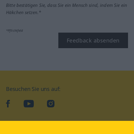
Bitte bestätigen Sie, dass Sie ein Mensch sind, indem Sie ein
Häkchen setzen.*
*Pflichtfeld
Feedback absenden
Besuchen Sie uns auf:
facebook
YouTube
Instagram