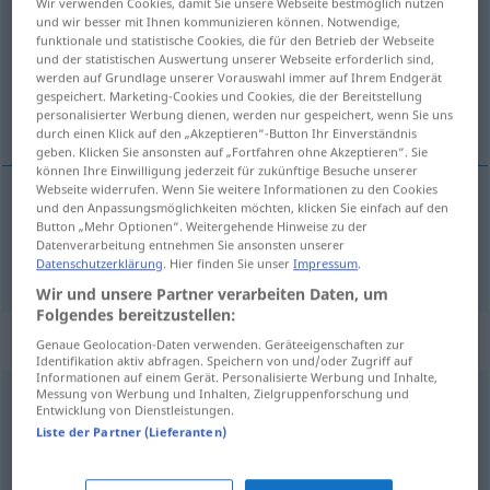
Wir verwenden Cookies, damit Sie unsere Webseite bestmöglich nutzen
und wir besser mit Ihnen kommunizieren können. Notwendige,
Übersicht aller Übersetzungen
funktionale und statistische Cookies, die für den Betrieb der Webseite
und der statistischen Auswertung unserer Webseite erforderlich sind,
(Für mehr Details die Übersetzung anklicken/antippen)
werden auf Grundlage unserer Vorauswahl immer auf Ihrem Endgerät
gespeichert. Marketing-Cookies und Cookies, die der Bereitstellung
suprotnost, opreka
personalisierter Werbung dienen, werden nur gespeichert, wenn Sie uns
durch einen Klick auf den „Akzeptieren“-Button Ihr Einverständnis
geben. Klicken Sie ansonsten auf „Fortfahren ohne Akzeptieren“. Sie
können Ihre Einwilligung jederzeit für zukünftige Besuche unserer
Webseite widerrufen. Wenn Sie weitere Informationen zu den Cookies
und den Anpassungsmöglichkeiten möchten, klicken Sie einfach auf den
suprotnost
,
opreka
Gegensatz
Button „Mehr Optionen“. Weitergehende Hinweise zu der
Datenverarbeitung entnehmen Sie ansonsten unserer
Datenschutzerklärung
. Hier finden Sie unser
Impressum
.
Wir und unsere Partner verarbeiten Daten, um
Folgendes bereitzustellen:
Synonyme für "Gegensatz"
Genaue Geolocation-Daten verwenden. Geräteeigenschaften zur
Identifikation aktiv abfragen. Speichern von und/oder Zugriff auf
Informationen auf einem Gerät. Personalisierte Werbung und Inhalte,
Messung von Werbung und Inhalten, Zielgruppenforschung und
Entwicklung von Dienstleistungen.
Rivalität
,
Antagonismus (geh., griechisch)
Liste der Partner (Lieferanten)
Widerstreit
,
Gegensätzlichkeit