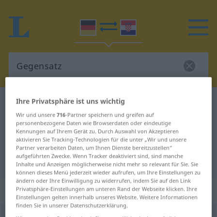
Ihre Privatsphäre ist uns wichtig
Deutsch-Kroatisch Wörterbuch
Gegensatz
Wir und unsere
716
-Partner speichern und greifen auf
Deutsch-Kroatisch Übersetzung für
personenbezogene Daten wie Browserdaten oder eindeutige
"Gegensatz"
Kennungen auf Ihrem Gerät zu. Durch Auswahl von Akzeptieren
aktivieren Sie Tracking-Technologien für die unter „Wir und unsere
Partner verarbeiten Daten, um Ihnen Dienste bereitzustellen“
aufgeführten Zwecke. Wenn Tracker deaktiviert sind, sind manche
"Gegensatz" Kroatisch Übersetzung
Inhalte und Anzeigen möglicherweise nicht mehr so relevant für Sie. Sie
können dieses Menü jederzeit wieder aufrufen, um Ihre Einstellungen zu
ändern oder Ihre Einwilligung zu widerrufen, indem Sie auf den Link
„Gegensatz“
: Maskulinum
Privatsphäre-Einstellungen am unteren Rand der Webseite klicken. Ihre
Einstellungen gelten innerhalb unseres Website. Weitere Informationen
finden Sie in unserer Datenschutzerklärung.
Gegensatz
m
<
-es
;
Gegensätze
>