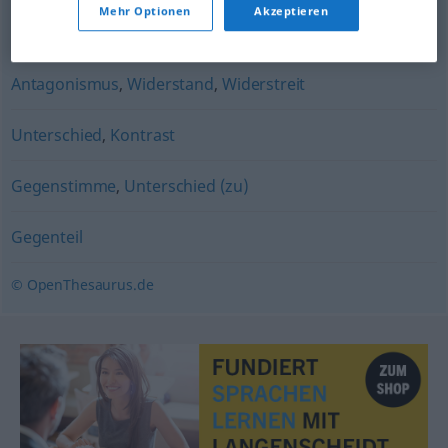
Mehr Optionen
Akzeptieren
Streitfrage
Antagonismus
,
Widerstand
,
Widerstreit
Unterschied
,
Kontrast
Gegenstimme
,
Unterschied (zu)
Gegenteil
© OpenThesaurus.de