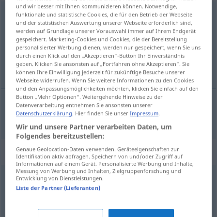
und wir besser mit Ihnen kommunizieren können. Notwendige,
einstimmig
adj
funktionale und statistische Cookies, die für den Betrieb der Webseite
und der statistischen Auswertung unserer Webseite erforderlich sind,
werden auf Grundlage unserer Vorauswahl immer auf Ihrem Endgerät
Übersicht aller Übersetzungen
gespeichert. Marketing-Cookies und Cookies, die der Bereitstellung
(Für mehr Details die Übersetzung anklicken/antippen)
personalisierter Werbung dienen, werden nur gespeichert, wenn Sie uns
durch einen Klick auf den „Akzeptieren“-Button Ihr Einverständnis
geben. Klicken Sie ansonsten auf „Fortfahren ohne Akzeptieren“. Sie
jednoglasan
können Ihre Einwilligung jederzeit für zukünftige Besuche unserer
Webseite widerrufen. Wenn Sie weitere Informationen zu den Cookies
und den Anpassungsmöglichkeiten möchten, klicken Sie einfach auf den
Button „Mehr Optionen“. Weitergehende Hinweise zu der
Datenverarbeitung entnehmen Sie ansonsten unserer
Datenschutzerklärung
. Hier finden Sie unser
Impressum
.
jednoglasan
einstimmig
Wir und unsere Partner verarbeiten Daten, um
Folgendes bereitzustellen:
Genaue Geolocation-Daten verwenden. Geräteeigenschaften zur
Synonyme für "einstimmig"
Identifikation aktiv abfragen. Speichern von und/oder Zugriff auf
Informationen auf einem Gerät. Personalisierte Werbung und Inhalte,
Messung von Werbung und Inhalten, Zielgruppenforschung und
Entwicklung von Dienstleistungen.
vollzählig
,
ausnahmslos
,
pauschal
,
komplett
,
gesamt
,
Liste der Partner (Lieferanten)
restlos
,
durchweg
,
hundertprozentig
,
vollständig