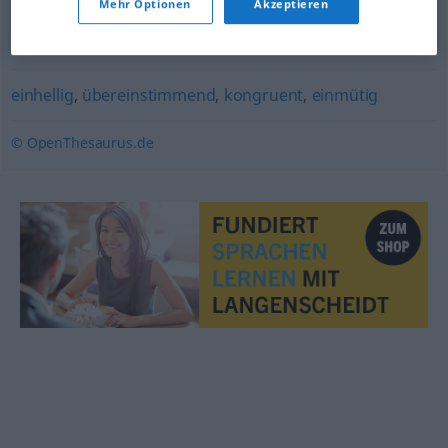
Mehr Optionen
Akzeptieren
einträchtig
,
einhellig
,
einmütig
,
harmonisch
,
friedlich
,
geschlossen
,
brüderlich
,
einig
,
einvernehmlich
einhellig
,
übereinstimmend
,
kongruent
,
einmütig
© OpenThesaurus.de