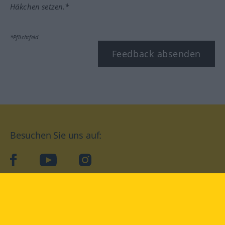
Häkchen setzen.*
*Pflichtfeld
Feedback absenden
Besuchen Sie uns auf:
facebook
YouTube
Instagram
Langenscheidt