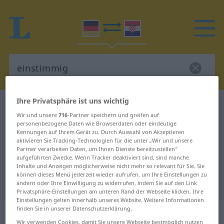
Ihre Privatsphäre ist uns wichtig
Deutsch-Kroatisch Wörterbuch
einstimmig
Wir und unsere
716
-Partner speichern und greifen auf
Deutsch-Kroatisch Übersetzung für
personenbezogene Daten wie Browserdaten oder eindeutige
Kennungen auf Ihrem Gerät zu. Durch Auswahl von Akzeptieren
"einstimmig"
aktivieren Sie Tracking-Technologien für die unter „Wir und unsere
Partner verarbeiten Daten, um Ihnen Dienste bereitzustellen“
aufgeführten Zwecke. Wenn Tracker deaktiviert sind, sind manche
"einstimmig" Kroatisch
Inhalte und Anzeigen möglicherweise nicht mehr so relevant für Sie. Sie
können dieses Menü jederzeit wieder aufrufen, um Ihre Einstellungen zu
Übersetzung
ändern oder Ihre Einwilligung zu widerrufen, indem Sie auf den Link
Privatsphäre-Einstellungen am unteren Rand der Webseite klicken. Ihre
Einstellungen gelten innerhalb unseres Website. Weitere Informationen
finden Sie in unserer Datenschutzerklärung.
„einstimmig“
: Adjektiv
Wir verwenden Cookies, damit Sie unsere Webseite bestmöglich nutzen