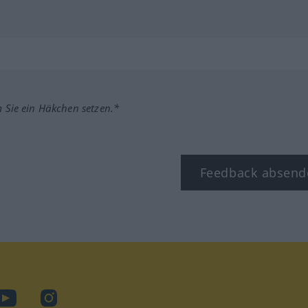
m Sie ein Häkchen setzen.*
Feedback absend
ook
YouTube
Instagram