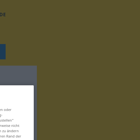
DE
en oder
g-
ustellen“
rweise nicht
en zu ändern
eren Rand der