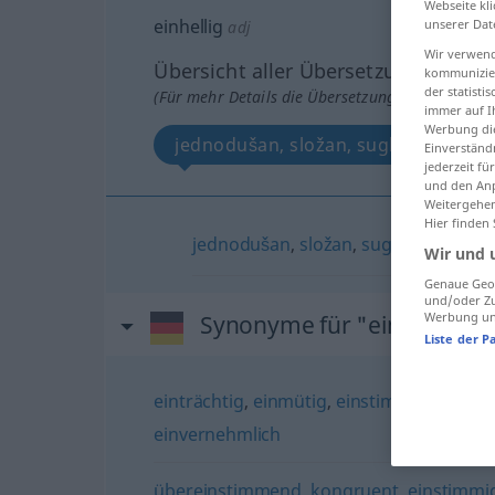
Webseite kli
einhellig
unserer Dat
adj
Wir verwend
Übersicht aller Übersetzungen
kommunizier
der statist
(Für mehr Details die Übersetzung anklicken/an
immer auf I
Werbung die
jednodušan, složan, suglasan
Einverständ
jederzeit f
und den Anp
Weitergehen
Hier finden
jednodušan
,
složan
,
suglasan
Wir und 
Genaue Geol
und/oder Zu
Werbung und
Synonyme für "einhellig"
Liste der P
einträchtig
,
einmütig
,
einstimmig
,
harmo
einvernehmlich
übereinstimmend
,
kongruent
,
einstimmi