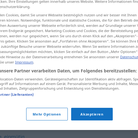
cken. Ihre Einstellungen gelten innerhalb unseres Website. Weitere Informationen fin
enschutzerklärung.
en Cookies, damit Sie unsere Webseite bestmöglich nutzen und wir besser mit Ihnen
en können. Notwendige, funktionale und statistische Cookies, die für den Betrieb d
ischen Auswertung unserer Webseite erforderlich sind, werden auf Grundlage unserer
tippen)
hrem Endgerät gespeichert. Marketing-Cookies und Cookies, die der Bereitstellung per
nen, werden nur gespeichert, wenn Sie uns durch einen Klick auf den „Akzeptieren“-
nis geben. Klicken Sie ansonsten auf „Fortfahren ohne Akzeptieren“. Sie können Ihre 
ür zukünftige Besuche unserer Webseite widerrufen. Wenn Sie weitere Informationen 
assungsmöglichkeiten möchten, klicken Sie einfach auf den Button „Mehr Optionen“
de Hinweise zu der Datenverarbeitung entnehmen Sie ansonsten unserer
Datenschut
 Sie unser
Impressum
.
einhellig
unsere Partner verarbeiten Daten, um Folgendes bereitzustellen:
ocation-Daten verwenden. Geräteeigenschaften zur Identifikation aktiv abfragen. Sp
griff auf Informationen auf einem Gerät. Personalisierte Werbung und Inhalte, Mes
 Inhalten, Zielgruppenforschung und Entwicklung von Dienstleistungen.
artner (Lieferanten)
nisch
,
friedlich
,
geschlossen
,
brüderlich
,
einig
,
Mehr Optionen
Akzeptieren
g
,
einmütig