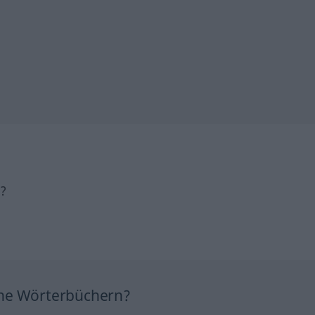
h?
ine Wörterbüchern?