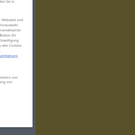
den Sie in
er Webseite und
 Vorauswahl
sonalisierter
Button Ihr
Einwilligung
zu den Cookies
.
zerklärung
.
eichern von
sung von