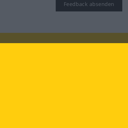
Feedback absenden
Besuchen Sie uns auf:
facebook
YouTube
Instagram
Langenscheidt
NUTZUNGSBEDINGUNGEN
DATENSCHUTZBESTIMMUNGEN