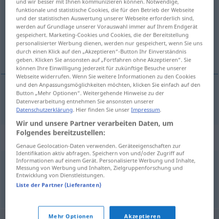
und wir besser mit Ihnen kommunizieren können. Notwendige,
funktionale und statistische Cookies, die für den Betrieb der Webseite
Übersicht aller Übersetzungen
und der statistischen Auswertung unserer Webseite erforderlich sind,
werden auf Grundlage unserer Vorauswahl immer auf Ihrem Endgerät
(Für mehr Details die Übersetzung anklicken/antippen)
gespeichert. Marketing-Cookies und Cookies, die der Bereitstellung
personalisierter Werbung dienen, werden nur gespeichert, wenn Sie uns
poslodavac
durch einen Klick auf den „Akzeptieren“-Button Ihr Einverständnis
geben. Klicken Sie ansonsten auf „Fortfahren ohne Akzeptieren“. Sie
können Ihre Einwilligung jederzeit für zukünftige Besuche unserer
Webseite widerrufen. Wenn Sie weitere Informationen zu den Cookies
und den Anpassungsmöglichkeiten möchten, klicken Sie einfach auf den
Button „Mehr Optionen“. Weitergehende Hinweise zu der
poslodavac
Dienstherr
Datenverarbeitung entnehmen Sie ansonsten unserer
Datenschutzerklärung
. Hier finden Sie unser
Impressum
.
Wir und unsere Partner verarbeiten Daten, um
Folgendes bereitzustellen:
Synonyme für "Dienstherr"
Genaue Geolocation-Daten verwenden. Geräteeigenschaften zur
Identifikation aktiv abfragen. Speichern von und/oder Zugriff auf
Informationen auf einem Gerät. Personalisierte Werbung und Inhalte,
Messung von Werbung und Inhalten, Zielgruppenforschung und
Chef
,
Leiter
,
(der) Alte (ugs., salopp)
Entwicklung von Dienstleistungen.
Liste der Partner (Lieferanten)
© OpenThesaurus.de
Mehr Optionen
Akzeptieren