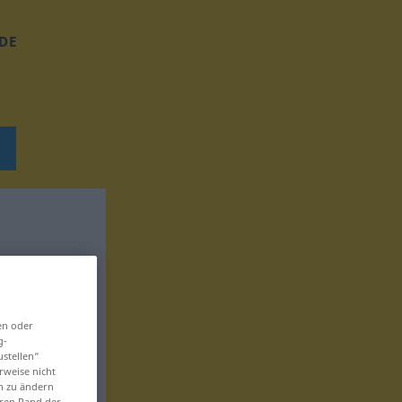
DE
en oder
g-
ustellen“
rweise nicht
en zu ändern
eren Rand der