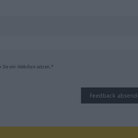
m Sie ein Häkchen setzen.*
Feedback absend