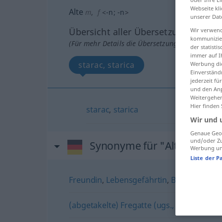
Webseite kli
Alte
m
,
f
<
-n
;
-n
>
unserer Dat
Übersicht aller Übersetzungen
Wir verwend
kommunizier
(Für mehr Details die Übersetzung anklicken/an
der statist
immer auf I
starac, starica
Werbung die
Einverständ
jederzeit f
und den Anp
Weitergehen
Hier finden
starac
,
starica
Wir und 
Genaue Geol
und/oder Zu
Synonyme für "Alte"
Werbung und
Liste der P
Freundin
,
Lebensgefährtin
,
Beziehung
(abgetakelte) Fregatte (ugs., abwertend, f