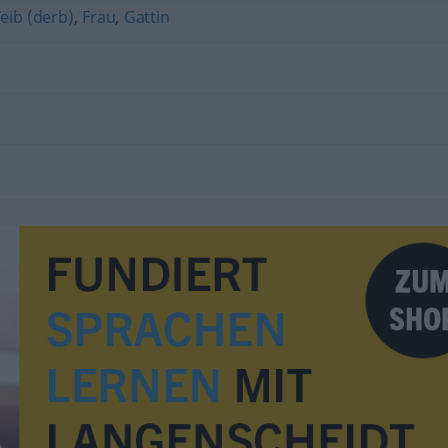
eib (derb)
,
Frau
,
Gattin