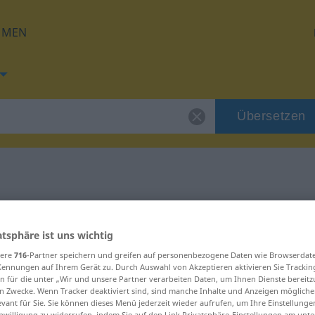
HMEN
Übersetzen
 für "Alte"
atsphäre ist uns wichtig
sere
716
-Partner speichern und greifen auf personenbezogene Daten wie Browserdat
Kennungen auf Ihrem Gerät zu. Durch Auswahl von Akzeptieren aktivieren Sie Trackin
n für die unter „Wir und unsere Partner verarbeiten Daten, um Ihnen Dienste bereitz
ninum
n Zwecke. Wenn Tracker deaktiviert sind, sind manche Inhalte und Anzeigen mögliche
evant für Sie. Sie können dieses Menü jederzeit wieder aufrufen, um Ihre Einstellung
inwilligung zu widerrufen, indem Sie auf den Link Privatsphäre-Einstellungen am unt