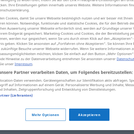
cken. Ihre Einstellungen gelten innerhalb unseres Website. Weitere Informationen fin
enschutzerklärung.
en Cookies, damit Sie unsere Webseite bestmöglich nutzen und wir besser mit Ihnen
en können. Notwendige, funktionale und statistische Cookies, die für den Betrieb d
tippen)
ischen Auswertung unserer Webseite erforderlich sind, werden auf Grundlage unserer
hrem Endgerät gespeichert. Marketing-Cookies und Cookies, die der Bereitstellung per
nen, werden nur gespeichert, wenn Sie uns durch einen Klick auf den „Akzeptieren“-
nis geben. Klicken Sie ansonsten auf „Fortfahren ohne Akzeptieren“. Sie können Ihre 
ür zukünftige Besuche unserer Webseite widerrufen. Wenn Sie weitere Informationen 
assungsmöglichkeiten möchten, klicken Sie einfach auf den Button „Mehr Optionen“
de Hinweise zu der Datenverarbeitung entnehmen Sie ansonsten unserer
Datenschut
 Sie unser
Impressum
.
Alte
unsere Partner verarbeiten Daten, um Folgendes bereitzustellen:
ocation-Daten verwenden. Geräteeigenschaften zur Identifikation aktiv abfragen. Sp
griff auf Informationen auf einem Gerät. Personalisierte Werbung und Inhalte, Mes
 Inhalten, Zielgruppenforschung und Entwicklung von Dienstleistungen.
artner (Lieferanten)
Mehr Optionen
Akzeptieren
ig.)
,
(alte) Schachtel (derb, abwertend, fig.)