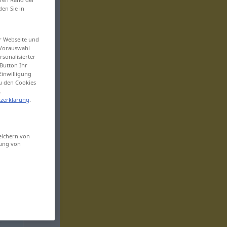
den Sie in
er Webseite und
 Vorauswahl
sonalisierter
Button Ihr
Einwilligung
zu den Cookies
.
zerklärung
.
eichern von
sung von