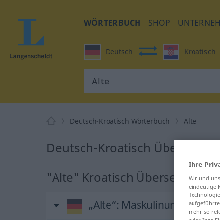
WÖRTERBUCH
SHOP
UNTERNE
Deutsch
Kroatisch
Deutsch-Kroatisch Wörterbuch
Alte
Deutsch-Kroatisch Übersetzung
Ihre Priv
"Alte" Kroatisch Übersetzung
Wir und un
eindeutige 
Technologie
„Alte“
: Maskulinum | Femi
aufgeführte
mehr so rel
oder Ihre E