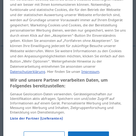
und wir besser mit Ihnen kommunizieren können. Notwendige,
funktionale und statistische Cookies, die für den Betrieb der Webseite
Übersicht aller Übersetzungen
und der statistischen Auswertung unserer Webseite erforderlich sind,
(Für mehr Details die Übersetzung anklicken/antippen)
werden auf Grundlage unserer Vorauswahl immer auf Ihrem Endgerät
gespeichert. Marketing-Cookies und Cookies, die der Bereitstellung
personalisierter Werbung dienen, werden nur gespeichert, wenn Sie uns
debljina, gustina
durch einen Klick auf den „Akzeptieren“-Button Ihr Einverständnis
geben. Klicken Sie ansonsten auf „Fortfahren ohne Akzeptieren“. Sie
können Ihre Einwilligung jederzeit für zukünftige Besuche unserer
Webseite widerrufen. Wenn Sie weitere Informationen zu den Cookies
und den Anpassungsmöglichkeiten möchten, klicken Sie einfach auf den
Button „Mehr Optionen“. Weitergehende Hinweise zu der
debljina
Dicke
Brett usw
Datenverarbeitung entnehmen Sie ansonsten unserer
Datenschutzerklärung
. Hier finden Sie unser
Impressum
.
gustina
Dicke
Konsistenz
Wir und unsere Partner verarbeiten Daten, um
Folgendes bereitzustellen:
Genaue Geolocation-Daten verwenden. Geräteeigenschaften zur
Synonyme für "Dicke"
Identifikation aktiv abfragen. Speichern von und/oder Zugriff auf
Informationen auf einem Gerät. Personalisierte Werbung und Inhalte,
Messung von Werbung und Inhalten, Zielgruppenforschung und
Entwicklung von Dienstleistungen.
Liste der Partner (Lieferanten)
Koloss (ugs.)
,
Dickwanst (derb)
,
Dampfwalze (ugs.)
,
Brocken (ugs.)
,
Kugel (ugs.)
,
Schwergewicht (ugs.,