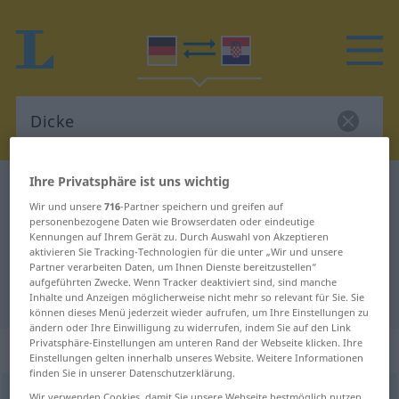
Ihre Privatsphäre ist uns wichtig
Deutsch-Kroatisch Wörterbuch
Dicke
Wir und unsere
716
-Partner speichern und greifen auf
Deutsch-Kroatisch Übersetzung für
personenbezogene Daten wie Browserdaten oder eindeutige
Kennungen auf Ihrem Gerät zu. Durch Auswahl von Akzeptieren
"Dicke"
aktivieren Sie Tracking-Technologien für die unter „Wir und unsere
Partner verarbeiten Daten, um Ihnen Dienste bereitzustellen“
aufgeführten Zwecke. Wenn Tracker deaktiviert sind, sind manche
"Dicke" Kroatisch Übersetzung
Inhalte und Anzeigen möglicherweise nicht mehr so relevant für Sie. Sie
können dieses Menü jederzeit wieder aufrufen, um Ihre Einstellungen zu
ändern oder Ihre Einwilligung zu widerrufen, indem Sie auf den Link
Privatsphäre-Einstellungen am unteren Rand der Webseite klicken. Ihre
„Dicke“
: Femininum
Einstellungen gelten innerhalb unseres Website. Weitere Informationen
finden Sie in unserer Datenschutzerklärung.
Dicke
f
<
Dicke
;
-n
>
Wir verwenden Cookies, damit Sie unsere Webseite bestmöglich nutzen