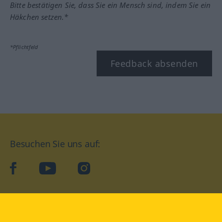
Bitte bestätigen Sie, dass Sie ein Mensch sind, indem Sie ein
Häkchen setzen.*
*Pflichtfeld
Feedback absenden
Besuchen Sie uns auf:
facebook
YouTube
Instagram