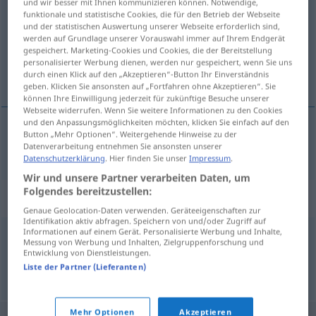
und wir besser mit Ihnen kommunizieren können. Notwendige,
funktionale und statistische Cookies, die für den Betrieb der Webseite
Übersicht aller Übersetzungen
und der statistischen Auswertung unserer Webseite erforderlich sind,
werden auf Grundlage unserer Vorauswahl immer auf Ihrem Endgerät
(Für mehr Details die Übersetzung anklicken/antippen)
gespeichert. Marketing-Cookies und Cookies, die der Bereitstellung
personalisierter Werbung dienen, werden nur gespeichert, wenn Sie uns
širina
durch einen Klick auf den „Akzeptieren“-Button Ihr Einverständnis
geben. Klicken Sie ansonsten auf „Fortfahren ohne Akzeptieren“. Sie
können Ihre Einwilligung jederzeit für zukünftige Besuche unserer
Webseite widerrufen. Wenn Sie weitere Informationen zu den Cookies
und den Anpassungsmöglichkeiten möchten, klicken Sie einfach auf den
Button „Mehr Optionen“. Weitergehende Hinweise zu der
širina
Breite
Datenverarbeitung entnehmen Sie ansonsten unserer
Datenschutzerklärung
. Hier finden Sie unser
Impressum
.
Wir und unsere Partner verarbeiten Daten, um
Folgendes bereitzustellen:
Synonyme für "Breite"
Genaue Geolocation-Daten verwenden. Geräteeigenschaften zur
Identifikation aktiv abfragen. Speichern von und/oder Zugriff auf
Informationen auf einem Gerät. Personalisierte Werbung und Inhalte,
Messung von Werbung und Inhalten, Zielgruppenforschung und
Weite
,
Stärke
,
Umfang
,
Dicke
Entwicklung von Dienstleistungen.
Liste der Partner (Lieferanten)
© OpenThesaurus.de
Mehr Optionen
Akzeptieren