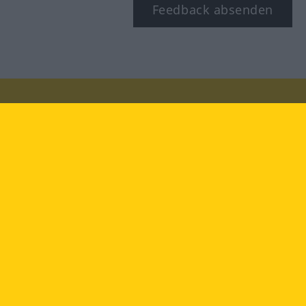
Feedback absenden
Besuchen Sie uns auf:
facebook
YouTube
Instagram
Langenscheidt
NUTZUNGSBEDINGUNGEN
DATENSCHUTZBESTIMMUNGEN