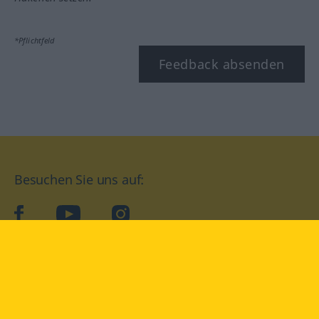
*Pflichtfeld
Feedback absenden
Besuchen Sie uns auf:
facebook
YouTube
Instagram
Langenscheidt