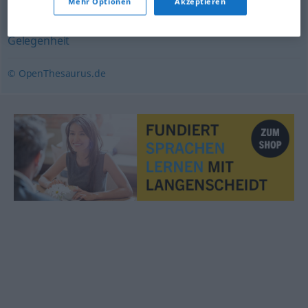
Mehr Optionen
Akzeptieren
Aussicht
,
Möglichkeit
,
Weg
,
Perspektive
,
(günstige)
Gelegenheit
© OpenThesaurus.de