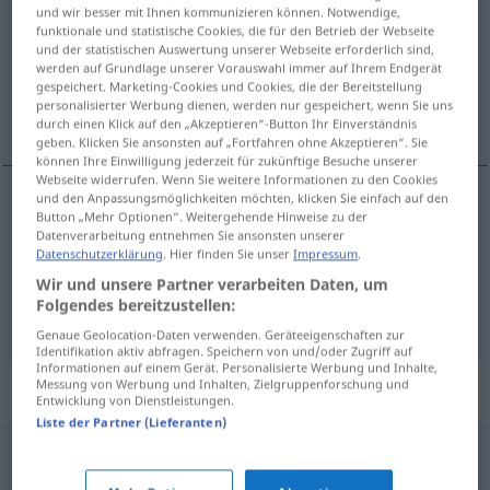
und wir besser mit Ihnen kommunizieren können. Notwendige,
funktionale und statistische Cookies, die für den Betrieb der Webseite
Übersicht aller Übersetzungen
und der statistischen Auswertung unserer Webseite erforderlich sind,
(Für mehr Details die Übersetzung anklicken/antippen)
werden auf Grundlage unserer Vorauswahl immer auf Ihrem Endgerät
gespeichert. Marketing-Cookies und Cookies, die der Bereitstellung
personalisierter Werbung dienen, werden nur gespeichert, wenn Sie uns
šansa, prilika
durch einen Klick auf den „Akzeptieren“-Button Ihr Einverständnis
geben. Klicken Sie ansonsten auf „Fortfahren ohne Akzeptieren“. Sie
können Ihre Einwilligung jederzeit für zukünftige Besuche unserer
Webseite widerrufen. Wenn Sie weitere Informationen zu den Cookies
und den Anpassungsmöglichkeiten möchten, klicken Sie einfach auf den
Button „Mehr Optionen“. Weitergehende Hinweise zu der
šansa
Chance
Torchance
Datenverarbeitung entnehmen Sie ansonsten unserer
Datenschutzerklärung
. Hier finden Sie unser
Impressum
.
prilika
Chance
SPORT
Wir und unsere Partner verarbeiten Daten, um
Folgendes bereitzustellen:
Genaue Geolocation-Daten verwenden. Geräteeigenschaften zur
Identifikation aktiv abfragen. Speichern von und/oder Zugriff auf
Informationen auf einem Gerät. Personalisierte Werbung und Inhalte,
Messung von Werbung und Inhalten, Zielgruppenforschung und
Synonyme für "Chance"
Entwicklung von Dienstleistungen.
Liste der Partner (Lieferanten)
Möglichkeit
,
Eventualität
,
Risiko