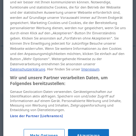
und wir besser mit Ihnen kommunizieren können. Notwendige,
funktionale und statistische Cookies, die für den Betrieb der Webseite
Übersicht aller Übersetzungen
und der statistischen Auswertung unserer Webseite erforderlich sind,
werden auf Grundlage unserer Vorauswahl immer auf Ihrem Endgerät
(Für mehr Details die Übersetzung anklicken/antippen)
gespeichert. Marketing-Cookies und Cookies, die der Bereitstellung
personalisierter Werbung dienen, werden nur gespeichert, wenn Sie uns
izvijestiti
durch einen Klick auf den „Akzeptieren“-Button Ihr Einverständnis
geben. Klicken Sie ansonsten auf „Fortfahren ohne Akzeptieren“. Sie
können Ihre Einwilligung jederzeit für zukünftige Besuche unserer
Webseite widerrufen. Wenn Sie weitere Informationen zu den Cookies
und den Anpassungsmöglichkeiten möchten, klicken Sie einfach auf den
Button „Mehr Optionen“. Weitergehende Hinweise zu der
izvijestiti
(izvješćivati, -štavati)
berichten
Datenverarbeitung entnehmen Sie ansonsten unserer
Datenschutzerklärung
. Hier finden Sie unser
Impressum
.
Wir und unsere Partner verarbeiten Daten, um
Folgendes bereitzustellen:
Synonyme für "berichten"
Genaue Geolocation-Daten verwenden. Geräteeigenschaften zur
Identifikation aktiv abfragen. Speichern von und/oder Zugriff auf
Informationen auf einem Gerät. Personalisierte Werbung und Inhalte,
melden
Messung von Werbung und Inhalten, Zielgruppenforschung und
Entwicklung von Dienstleistungen.
Liste der Partner (Lieferanten)
äußern
,
sagen
,
erläutern
,
bemerken
,
mitteilen
,
reden
,
erzählen
,
vermerken
,
schildern
Mehr Optionen
Akzeptieren