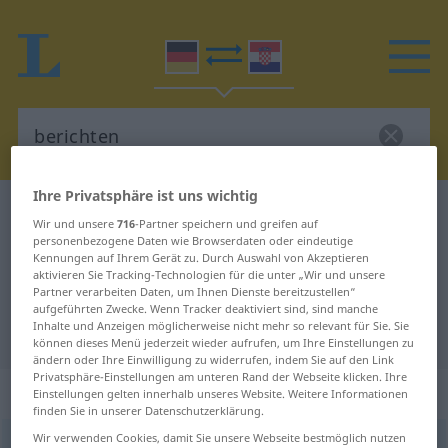
Ihre Privatsphäre ist uns wichtig
Deutsch-Kroatisch Wörterbuch
berichten
Wir und unsere
716
-Partner speichern und greifen auf
Deutsch-Kroatisch Übersetzung für
personenbezogene Daten wie Browserdaten oder eindeutige
Kennungen auf Ihrem Gerät zu. Durch Auswahl von Akzeptieren
"berichten"
aktivieren Sie Tracking-Technologien für die unter „Wir und unsere
Partner verarbeiten Daten, um Ihnen Dienste bereitzustellen“
aufgeführten Zwecke. Wenn Tracker deaktiviert sind, sind manche
Inhalte und Anzeigen möglicherweise nicht mehr so relevant für Sie. Sie
"berichten" Kroatisch Übersetzung
können dieses Menü jederzeit wieder aufrufen, um Ihre Einstellungen zu
ändern oder Ihre Einwilligung zu widerrufen, indem Sie auf den Link
Privatsphäre-Einstellungen am unteren Rand der Webseite klicken. Ihre
„berichten“
Einstellungen gelten innerhalb unseres Website. Weitere Informationen
finden Sie in unserer Datenschutzerklärung.
Wir verwenden Cookies, damit Sie unsere Webseite bestmöglich nutzen
berichten