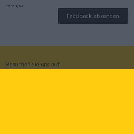
*Pflichtfeld
Feedback absenden
Besuchen Sie uns auf:
facebook
YouTube
Instagram
Langenscheidt
NUTZUNGSBEDINGUNGEN