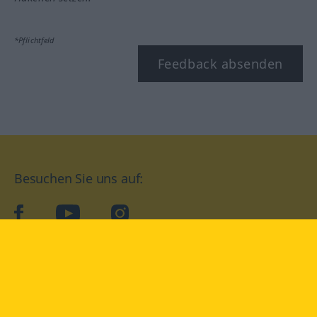
*Pflichtfeld
Feedback absenden
Besuchen Sie uns auf:
facebook
YouTube
Instagram
Langenscheidt