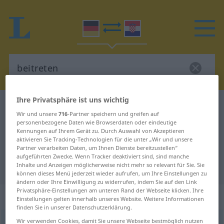
Ihre Privatsphäre ist uns wichtig
Deutsch-Kroatisch Wörterbuch
beitreten
Wir und unsere
716
-Partner speichern und greifen auf
Deutsch-Kroatisch Übersetzung für
personenbezogene Daten wie Browserdaten oder eindeutige
Kennungen auf Ihrem Gerät zu. Durch Auswahl von Akzeptieren
"beitreten"
aktivieren Sie Tracking-Technologien für die unter „Wir und unsere
Partner verarbeiten Daten, um Ihnen Dienste bereitzustellen“
aufgeführten Zwecke. Wenn Tracker deaktiviert sind, sind manche
Inhalte und Anzeigen möglicherweise nicht mehr so relevant für Sie. Sie
"beitreten" Kroatisch Übersetzung
können dieses Menü jederzeit wieder aufrufen, um Ihre Einstellungen zu
ändern oder Ihre Einwilligung zu widerrufen, indem Sie auf den Link
Privatsphäre-Einstellungen am unteren Rand der Webseite klicken. Ihre
„beitreten“
Einstellungen gelten innerhalb unseres Website. Weitere Informationen
finden Sie in unserer Datenschutzerklärung.
Wir verwenden Cookies, damit Sie unsere Webseite bestmöglich nutzen
beitreten
→
treten
<
trennb
;
-ge-;
;
>