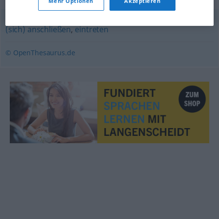
Mehr Optionen
Akzeptieren
(sich) anschließen
,
eintreten
© OpenThesaurus.de