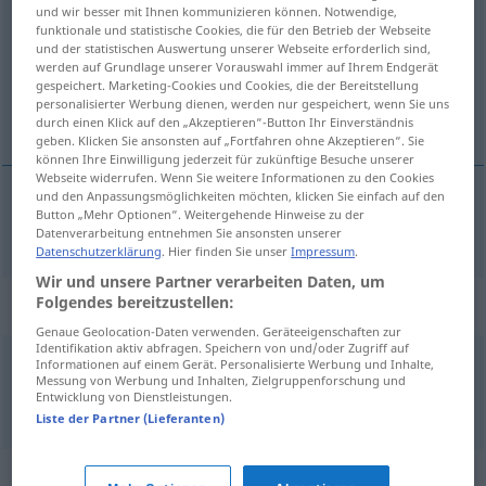
und wir besser mit Ihnen kommunizieren können. Notwendige,
funktionale und statistische Cookies, die für den Betrieb der Webseite
Übersicht aller Übersetzungen
und der statistischen Auswertung unserer Webseite erforderlich sind,
(Für mehr Details die Übersetzung anklicken/antippen)
werden auf Grundlage unserer Vorauswahl immer auf Ihrem Endgerät
gespeichert. Marketing-Cookies und Cookies, die der Bereitstellung
personalisierter Werbung dienen, werden nur gespeichert, wenn Sie uns
pristupiti
durch einen Klick auf den „Akzeptieren“-Button Ihr Einverständnis
geben. Klicken Sie ansonsten auf „Fortfahren ohne Akzeptieren“. Sie
können Ihre Einwilligung jederzeit für zukünftige Besuche unserer
Webseite widerrufen. Wenn Sie weitere Informationen zu den Cookies
und den Anpassungsmöglichkeiten möchten, klicken Sie einfach auf den
Button „Mehr Optionen“. Weitergehende Hinweise zu der
pristupiti (-upati)
(
/u
)
beitreten
DAT
AKK
Datenverarbeitung entnehmen Sie ansonsten unserer
Datenschutzerklärung
. Hier finden Sie unser
Impressum
.
Wir und unsere Partner verarbeiten Daten, um
Folgendes bereitzustellen:
Beispielsätze für "beitreten"
Genaue Geolocation-Daten verwenden. Geräteeigenschaften zur
Identifikation aktiv abfragen. Speichern von und/oder Zugriff auf
Informationen auf einem Gerät. Personalisierte Werbung und Inhalte,
einem
Verein
beitreten
Messung von Werbung und Inhalten, Zielgruppenforschung und
Entwicklung von Dienstleistungen.
pristupiti društvu
Liste der Partner (Lieferanten)
Synonyme für "beitreten"