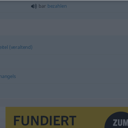
bar
bezahlen
eitel (veraltend)
mangels