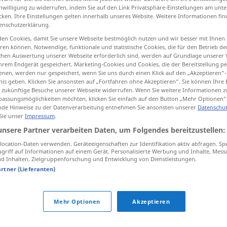
inwilligung zu widerrufen, indem Sie auf den Link Privatsphäre-Einstellungen am unt
cken. Ihre Einstellungen gelten innerhalb unseres Website. Weitere Informationen fin
enschutzerklärung.
en Cookies, damit Sie unsere Webseite bestmöglich nutzen und wir besser mit Ihnen
tippen)
en können. Notwendige, funktionale und statistische Cookies, die für den Betrieb d
ischen Auswertung unserer Webseite erforderlich sind, werden auf Grundlage unserer
hrem Endgerät gespeichert. Marketing-Cookies und Cookies, die der Bereitstellung per
nen, werden nur gespeichert, wenn Sie uns durch einen Klick auf den „Akzeptieren“-
nis geben. Klicken Sie ansonsten auf „Fortfahren ohne Akzeptieren“. Sie können Ihre 
ür zukünftige Besuche unserer Webseite widerrufen. Wenn Sie weitere Informationen 
assungsmöglichkeiten möchten, klicken Sie einfach auf den Button „Mehr Optionen“
de Hinweise zu der Datenverarbeitung entnehmen Sie ansonsten unserer
Datenschut
 Sie unser
Impressum
.
in bar
HANDEL
unsere Partner verarbeiten Daten, um Folgendes bereitzustellen:
für bare
Münze
nehmen
FIG
ocation-Daten verwenden. Geräteeigenschaften zur Identifikation aktiv abfragen. Sp
griff auf Informationen auf einem Gerät. Personalisierte Werbung und Inhalte, Mes
 Inhalten, Zielgruppenforschung und Entwicklung von Dienstleistungen.
artner (Lieferanten)
Mehr Optionen
Akzeptieren
in bar (in Raten)