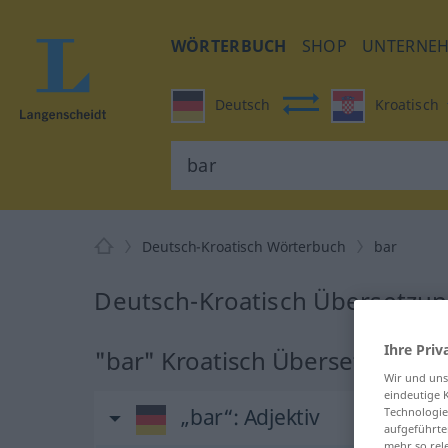
WÖRTERBUCH
SHOP
UNTERNE
Deutsch
Kroatisch
Deutsch-Kroatisch Wörterbuch
bar
Deutsch-Kroatisch Übersetzun
Ihre Priv
"bar" Kroatisch Übersetzung
Wir und un
eindeutige 
„bar“
: Adjektiv
Technologie
aufgeführte
mehr so rel