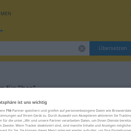
HMEN
Übersetzen
g für "bar"
atsphäre ist uns wichtig
sere
716
-Partner speichern und greifen auf personenbezogene Daten wie Browserdat
Kennungen auf Ihrem Gerät zu. Durch Auswahl von Akzeptieren aktivieren Sie Trackin
n für die unter „Wir und unsere Partner verarbeiten Daten, um Ihnen Dienste bereitz
n Zwecke. Wenn Tracker deaktiviert sind, sind manche Inhalte und Anzeigen mögliche
evant für Sie. Sie können dieses Menü jederzeit wieder aufrufen, um Ihre Einstellung