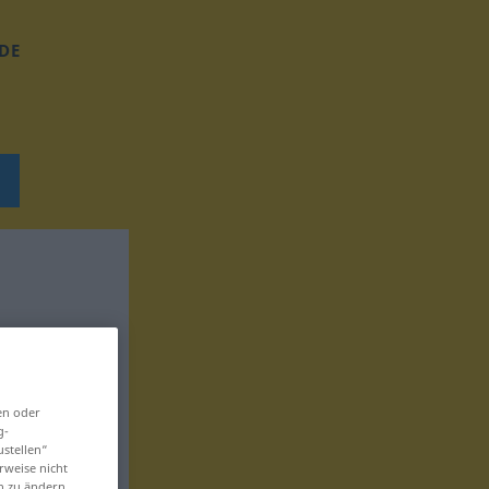
DE
en oder
g-
ustellen“
rweise nicht
en zu ändern