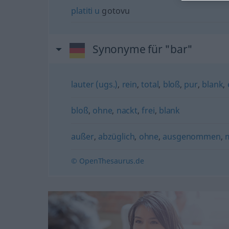
platiti
u
gotovu
Synonyme für "bar"
lauter (ugs.)
,
rein
,
total
,
bloß
,
pur
,
blank
,
bloß
,
ohne
,
nackt
,
frei
,
blank
außer
,
abzüglich
,
ohne
,
ausgenommen
,
© OpenThesaurus.de