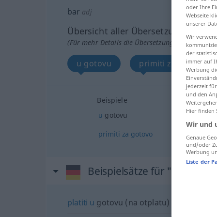
oder Ihre E
bar
adj
Webseite kli
unserer Dat
Übersicht aller Übersetzungen
Wir verwend
(Für mehr Details die Übersetzung anklicken/an
kommunizier
der statist
immer auf I
u gotovu
primiti za gotovo
Werbung die
Einverständ
jederzeit f
und den Anp
Beispiele
Weitergehen
Hier finden
u
gotovu
Wir und 
primiti
za
gotovo
Genaue Geol
und/oder Zu
Werbung und
Liste der P
Beispielsätze für "bar"
platiti
u
gotovu (na otplatu)