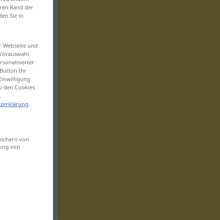
eren Rand der
den Sie in
er Webseite und
 Vorauswahl
sonalisierter
Button Ihr
Einwilligung
zu den Cookies
.
zerklärung
.
eichern von
sung von