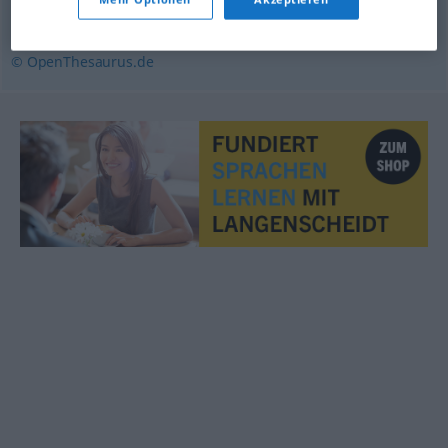
heraushalten
,
ausschließen
,
ausgrenzen
,
isolieren
© OpenThesaurus.de