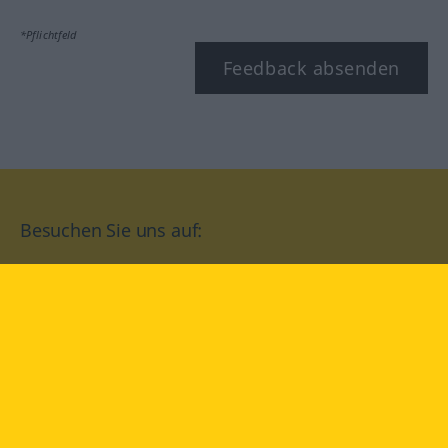
*Pflichtfeld
Feedback absenden
Besuchen Sie uns auf:
facebook
YouTube
Instagram
Langenscheidt