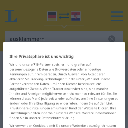
Ihre Privatsphäre ist uns wichtig
Deutsch-Kroatisch Wörterbuch
ausklammern
Wir und unsere
716
-Partner speichern und greifen auf
Deutsch-Kroatisch Übersetzung für
personenbezogene Daten wie Browserdaten oder eindeutige
Kennungen auf Ihrem Gerät zu. Durch Auswahl von Akzeptieren
"ausklammern"
aktivieren Sie Tracking-Technologien für die unter „Wir und unsere
Partner verarbeiten Daten, um Ihnen Dienste bereitzustellen“
aufgeführten Zwecke. Wenn Tracker deaktiviert sind, sind manche
Inhalte und Anzeigen möglicherweise nicht mehr so relevant für Sie. Sie
"ausklammern" Kroatisch
können dieses Menü jederzeit wieder aufrufen, um Ihre Einstellungen zu
ändern oder Ihre Einwilligung zu widerrufen, indem Sie auf den Link
Übersetzung
Privatsphäre-Einstellungen am unteren Rand der Webseite klicken. Ihre
Einstellungen gelten innerhalb unseres Website. Weitere Informationen
finden Sie in unserer Datenschutzerklärung.
„ausklammern“
Wir verwenden Cookies, damit Sie unsere Webseite bestmöglich nutzen