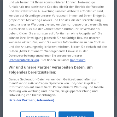
und wir besser mit Ihnen kommunizieren können. Notwendige,
funktionale und statistische Cookies, die für den Betrieb der Webseite
ausklammern
<
trennb
;
-ge-
>
und der statistischen Auswertung unserer Webseite erforderlich sind,
werden auf Grundlage unserer Vorauswahl immer auf Ihrem Endgerät
Übersicht aller Übersetzungen
gespeichert. Marketing-Cookies und Cookies, die der Bereitstellung
(Für mehr Details die Übersetzung anklicken/antippen)
personalisierter Werbung dienen, werden nur gespeichert, wenn Sie uns
durch einen Klick auf den „Akzeptieren“-Button Ihr Einverständnis
geben. Klicken Sie ansonsten auf „Fortfahren ohne Akzeptieren“. Sie
staviti van zagrade, ostaviti po strani
können Ihre Einwilligung jederzeit für zukünftige Besuche unserer
Webseite widerrufen. Wenn Sie weitere Informationen zu den Cookies
und den Anpassungsmöglichkeiten möchten, klicken Sie einfach auf den
Button „Mehr Optionen“. Weitergehende Hinweise zu der
Datenverarbeitung entnehmen Sie ansonsten unserer
Datenschutzerklärung
. Hier finden Sie unser
Impressum
.
staviti
van
zagrade
ausklammern
MATH
Wir und unsere Partner verarbeiten Daten, um
Folgendes bereitzustellen:
ostaviti
(-vljati)
po
strani
ausklammern
nicht
Genaue Geolocation-Daten verwenden. Geräteeigenschaften zur
berücksichtigen
Identifikation aktiv abfragen. Speichern von und/oder Zugriff auf
Informationen auf einem Gerät. Personalisierte Werbung und Inhalte,
Messung von Werbung und Inhalten, Zielgruppenforschung und
Entwicklung von Dienstleistungen.
Liste der Partner (Lieferanten)
Synonyme für "ausklammern"
Mehr Optionen
Akzeptieren