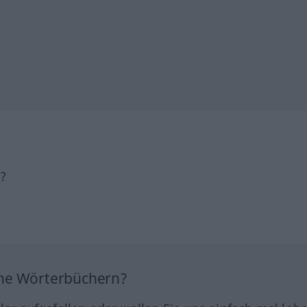
h?
ine Wörterbüchern?