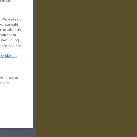
den Sie in
er Webseite und
 Vorauswahl
sonalisierter
Button Ihr
Einwilligung
zu den Cookies
.
zerklärung
.
eichern von
sung von