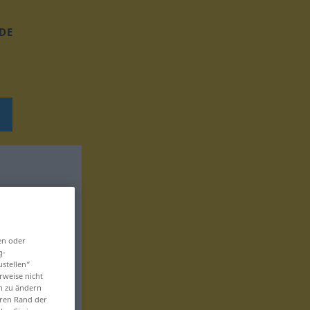
DE
en oder
g-
ustellen“
rweise nicht
en zu ändern
eren Rand der