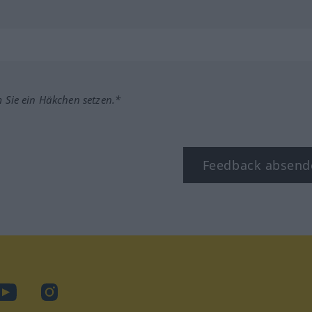
m Sie ein Häkchen setzen.*
Feedback absend
ook
YouTube
Instagram