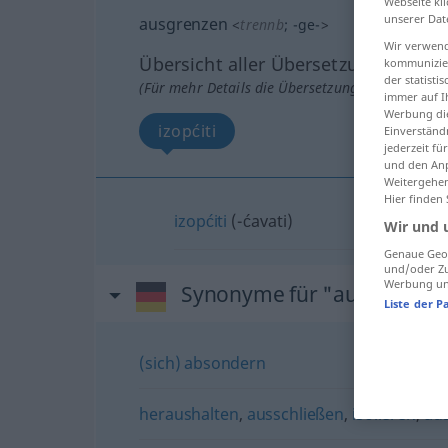
Webseite kli
unserer Dat
ausgrenzen
<
trennb
;
-ge-
>
Wir verwend
Übersicht aller Übersetzungen
kommunizier
der statist
(Für mehr Details die Übersetzung anklicken/an
immer auf I
Werbung die
izopćiti
Einverständ
jederzeit f
und den Anp
Weitergehen
Hier finden
izopćiti
(-ćavati)
Wir und 
Genaue Geol
und/oder Zu
Werbung und
Synonyme für "ausgrenzen
Liste der P
(sich) absondern
heraushalten
,
ausschließen
,
isolieren
,
au