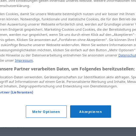
cken. Ihre Einstellungen gelten innerhalb unseres Website. Weitere Informationen fin
enschutzerklärung.
en Cookies, damit Sie unsere Webseite bestmöglich nutzen und wir besser mit Ihnen
en können. Notwendige, funktionale und statistische Cookies, die für den Betrieb d
ischen Auswertung unserer Webseite erforderlich sind, werden auf Grundlage unserer
tippen)
hrem Endgerät gespeichert. Marketing-Cookies und Cookies, die der Bereitstellung per
nen, werden nur gespeichert, wenn Sie uns durch einen Klick auf den „Akzeptieren“-
nis geben. Klicken Sie ansonsten auf „Fortfahren ohne Akzeptieren“. Sie können Ihre 
ür zukünftige Besuche unserer Webseite widerrufen. Wenn Sie weitere Informationen 
assungsmöglichkeiten möchten, klicken Sie einfach auf den Button „Mehr Optionen“
de Hinweise zu der Datenverarbeitung entnehmen Sie ansonsten unserer
Datenschut
 Sie unser
Impressum
.
ausgrenzen
unsere Partner verarbeiten Daten, um Folgendes bereitzustellen:
ocation-Daten verwenden. Geräteeigenschaften zur Identifikation aktiv abfragen. Sp
griff auf Informationen auf einem Gerät. Personalisierte Werbung und Inhalte, Mes
 Inhalten, Zielgruppenforschung und Entwicklung von Dienstleistungen.
"
artner (Lieferanten)
Mehr Optionen
Akzeptieren
sklammern