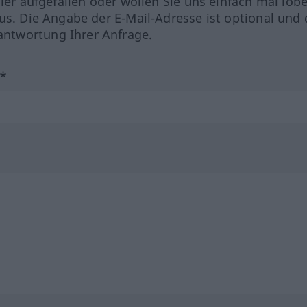
hler aufgefallen oder wollen Sie uns einfach mal lob
us. Die Angabe der E-Mail-Adresse ist optional und 
ntwortung Ihrer Anfrage.
?*