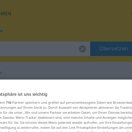
HMEN
Übersetzen
n
g für "ausgrenzen"
atsphäre ist uns wichtig
sere
716
-Partner speichern und greifen auf personenbezogene Daten wie Browserdat
etzung
Kennungen auf Ihrem Gerät zu. Durch Auswahl von Akzeptieren aktivieren Sie Trackin
n für die unter „Wir und unsere Partner verarbeiten Daten, um Ihnen Dienste bereitz
n Zwecke. Wenn Tracker deaktiviert sind, sind manche Inhalte und Anzeigen mögliche
evant für Sie. Sie können dieses Menü jederzeit wieder aufrufen, um Ihre Einstellung
inwilligung zu widerrufen, indem Sie auf den Link Privatsphäre-Einstellungen am unt