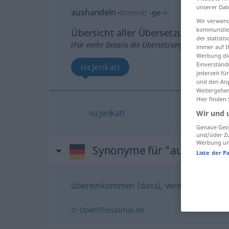
unserer Dat
aushandeln
<
trennb
;
-ge-
>
Wir verwend
kommunizier
Übersicht aller Übersetzungen
der statist
(Für mehr Details die Übersetzung anklicken/an
immer auf I
Werbung die
Einverständ
iscjenkati
jederzeit f
und den Anp
Weitergehen
Hier finden
iscjenkati
Wir und 
Genaue Geol
und/oder Zu
Werbung und
Synonyme für "aushandeln
Liste der P
übereinkommen (dass)
,
vereinbaren
,
ab
© OpenThesaurus.de