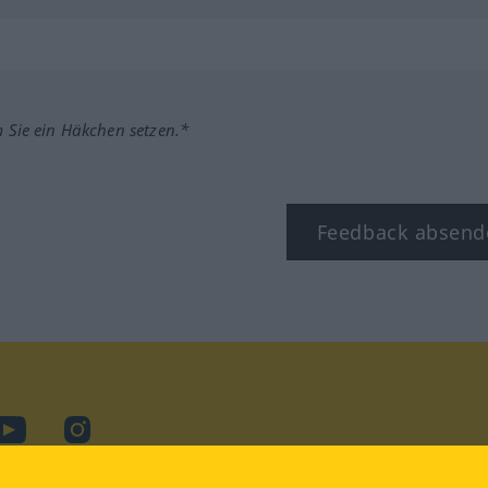
m Sie ein Häkchen setzen.*
Feedback absend
ook
YouTube
Instagram