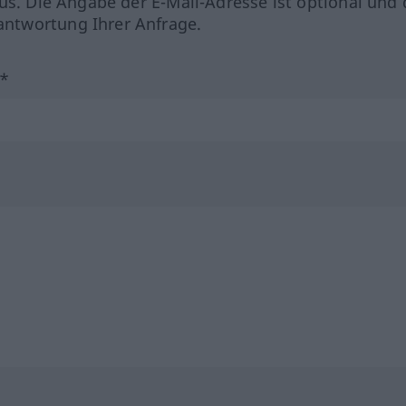
us. Die Angabe der E-Mail-Adresse ist optional und 
ntwortung Ihrer Anfrage.
?*