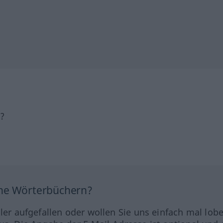
h?
ine Wörterbüchern?
hler aufgefallen oder wollen Sie uns einfach mal lob