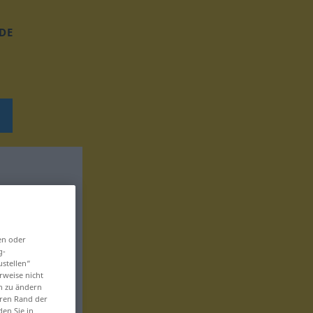
DE
en oder
g-
ustellen“
rweise nicht
en zu ändern
eren Rand der
den Sie in