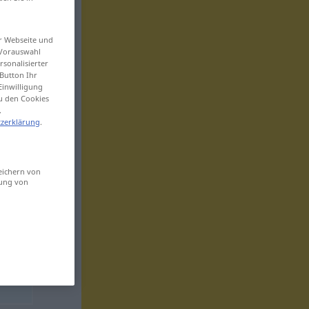
er Webseite und
 Vorauswahl
sonalisierter
Button Ihr
Einwilligung
zu den Cookies
.
zerklärung
.
eichern von
sung von