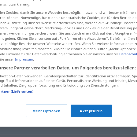
enschutzerklärung.
en Cookies, damit Sie unsere Webseite bestmöglich nutzen und wir besser mit Ihnen
en können. Notwendige, funktionale und statistische Cookies, die für den Betrieb d
ischen Auswertung unserer Webseite erforderlich sind, werden auf Grundlage unserer
tippen)
hrem Endgerät gespeichert. Marketing-Cookies und Cookies, die der Bereitstellung per
nen, werden nur gespeichert, wenn Sie uns durch einen Klick auf den „Akzeptieren“-
nis geben. Klicken Sie ansonsten auf „Fortfahren ohne Akzeptieren“. Sie können Ihre 
ür zukünftige Besuche unserer Webseite widerrufen. Wenn Sie weitere Informationen 
assungsmöglichkeiten möchten, klicken Sie einfach auf den Button „Mehr Optionen“
de Hinweise zu der Datenverarbeitung entnehmen Sie ansonsten unserer
Datenschut
 Sie unser
Impressum
.
aushandeln
günstigen Preis
unsere Partner verarbeiten Daten, um Folgendes bereitzustellen:
ocation-Daten verwenden. Geräteeigenschaften zur Identifikation aktiv abfragen. Sp
griff auf Informationen auf einem Gerät. Personalisierte Werbung und Inhalte, Mes
 Inhalten, Zielgruppenforschung und Entwicklung von Dienstleistungen.
"
artner (Lieferanten)
machen
,
absprechen
Mehr Optionen
Akzeptieren