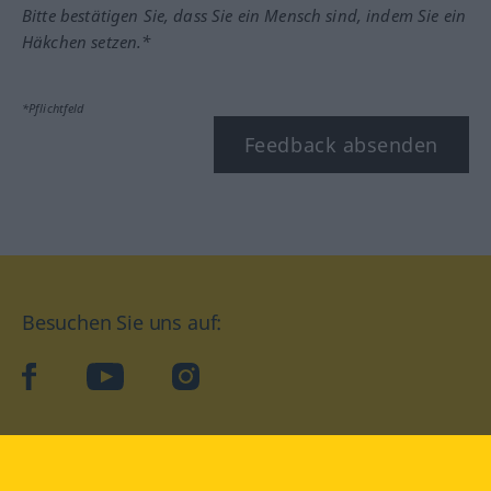
Bitte bestätigen Sie, dass Sie ein Mensch sind, indem Sie ein
Häkchen setzen.*
*Pflichtfeld
Feedback absenden
Besuchen Sie uns auf:
facebook
YouTube
Instagram