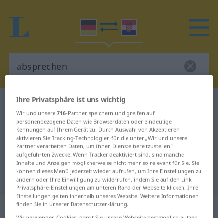
Ihre Privatsphäre ist uns wichtig
Deutsch-Kroatisch Wörterbuch
absprechen
Wir und unsere
716
-Partner speichern und greifen auf
Deutsch-Kroatisch Übersetzung für
personenbezogene Daten wie Browserdaten oder eindeutige
Kennungen auf Ihrem Gerät zu. Durch Auswahl von Akzeptieren
"absprechen"
aktivieren Sie Tracking-Technologien für die unter „Wir und unsere
Partner verarbeiten Daten, um Ihnen Dienste bereitzustellen“
aufgeführten Zwecke. Wenn Tracker deaktiviert sind, sind manche
"absprechen" Kroatisch
Inhalte und Anzeigen möglicherweise nicht mehr so relevant für Sie. Sie
können dieses Menü jederzeit wieder aufrufen, um Ihre Einstellungen zu
Übersetzung
ändern oder Ihre Einwilligung zu widerrufen, indem Sie auf den Link
Privatsphäre-Einstellungen am unteren Rand der Webseite klicken. Ihre
Einstellungen gelten innerhalb unseres Website. Weitere Informationen
„absprechen“
finden Sie in unserer Datenschutzerklärung.
Wir verwenden Cookies, damit Sie unsere Webseite bestmöglich nutzen