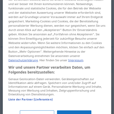
und wir besser mit Ihnen kommunizieren können. Notwendige,
absprechen
→
sprechen
<
trennb
;
-ge-
;
>
funktionale und statistische Cookies, die für den Betrieb der Webseite
und der statistischen Auswertung unserer Webseite erforderlich sind,
werden auf Grundlage unserer Vorauswahl immer auf Ihrem Endgerät
Übersicht aller Übersetzungen
gespeichert. Marketing-Cookies und Cookies, die der Bereitstellung
(Für mehr Details die Übersetzung anklicken/antippen)
personalisierter Werbung dienen, werden nur gespeichert, wenn Sie uns
durch einen Klick auf den „Akzeptieren“-Button Ihr Einverständnis
geben. Klicken Sie ansonsten auf „Fortfahren ohne Akzeptieren“. Sie
osporiti
können Ihre Einwilligung jederzeit für zukünftige Besuche unserer
Webseite widerrufen. Wenn Sie weitere Informationen zu den Cookies
und den Anpassungsmöglichkeiten möchten, klicken Sie einfach auf den
Button „Mehr Optionen“. Weitergehende Hinweise zu der
Datenverarbeitung entnehmen Sie ansonsten unserer
Datenschutzerklärung
. Hier finden Sie unser
Impressum
.
osporiti
(-ravati)
absprechen
Recht usw
Wir und unsere Partner verarbeiten Daten, um
Folgendes bereitzustellen:
Synonyme für "absprechen"
Genaue Geolocation-Daten verwenden. Geräteeigenschaften zur
Identifikation aktiv abfragen. Speichern von und/oder Zugriff auf
Informationen auf einem Gerät. Personalisierte Werbung und Inhalte,
Messung von Werbung und Inhalten, Zielgruppenforschung und
Entwicklung von Dienstleistungen.
(sich) arrangieren (mit)
,
(sich) abstimmen (mit)
,
(sich)
Liste der Partner (Lieferanten)
verständigen