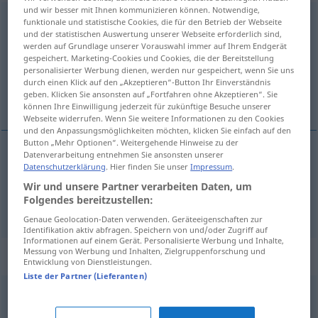
und wir besser mit Ihnen kommunizieren können. Notwendige,
Ausgeglichenheit
f
<
Ausgeglichenheit
>
funktionale und statistische Cookies, die für den Betrieb der Webseite
und der statistischen Auswertung unserer Webseite erforderlich sind,
werden auf Grundlage unserer Vorauswahl immer auf Ihrem Endgerät
Übersicht aller Übersetzungen
gespeichert. Marketing-Cookies und Cookies, die der Bereitstellung
(Für mehr Details die Übersetzung anklicken/antippen)
personalisierter Werbung dienen, werden nur gespeichert, wenn Sie uns
durch einen Klick auf den „Akzeptieren“-Button Ihr Einverständnis
geben. Klicken Sie ansonsten auf „Fortfahren ohne Akzeptieren“. Sie
izjednačenost, uravnoteženost
können Ihre Einwilligung jederzeit für zukünftige Besuche unserer
Webseite widerrufen. Wenn Sie weitere Informationen zu den Cookies
und den Anpassungsmöglichkeiten möchten, klicken Sie einfach auf den
Button „Mehr Optionen“. Weitergehende Hinweise zu der
Datenverarbeitung entnehmen Sie ansonsten unserer
Datenschutzerklärung
. Hier finden Sie unser
Impressum
.
izjednačenost
f
Ausgeglichenheit
Wir und unsere Partner verarbeiten Daten, um
Folgendes bereitzustellen:
uravnoteženost
f
Ausgeglichenheit
Genaue Geolocation-Daten verwenden. Geräteeigenschaften zur
Identifikation aktiv abfragen. Speichern von und/oder Zugriff auf
Informationen auf einem Gerät. Personalisierte Werbung und Inhalte,
Messung von Werbung und Inhalten, Zielgruppenforschung und
Synonyme für "Ausgeglichenheit"
Entwicklung von Dienstleistungen.
Liste der Partner (Lieferanten)
Seelenfrieden