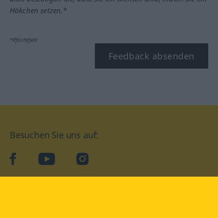
Häkchen setzen.*
*Pflichtfeld
Feedback absenden
Besuchen Sie uns auf:
facebook
YouTube
Instagram
Langenscheidt