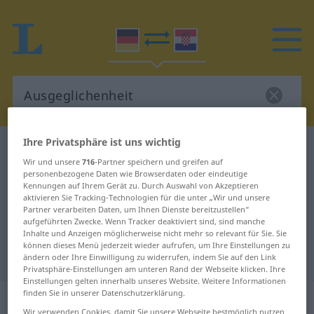
Ihre Privatsphäre ist uns wichtig
Deutsch-Kroatisch Wörterbuch
Ausgeglichenheit
Wir und unsere
716
-Partner speichern und greifen auf
Deutsch-Kroatisch Übersetzung für
personenbezogene Daten wie Browserdaten oder eindeutige
Kennungen auf Ihrem Gerät zu. Durch Auswahl von Akzeptieren
"Ausgeglichenheit"
aktivieren Sie Tracking-Technologien für die unter „Wir und unsere
Partner verarbeiten Daten, um Ihnen Dienste bereitzustellen“
aufgeführten Zwecke. Wenn Tracker deaktiviert sind, sind manche
"Ausgeglichenheit" Kroatisch
Inhalte und Anzeigen möglicherweise nicht mehr so relevant für Sie. Sie
können dieses Menü jederzeit wieder aufrufen, um Ihre Einstellungen zu
Übersetzung
ändern oder Ihre Einwilligung zu widerrufen, indem Sie auf den Link
Privatsphäre-Einstellungen am unteren Rand der Webseite klicken. Ihre
Einstellungen gelten innerhalb unseres Website. Weitere Informationen
finden Sie in unserer Datenschutzerklärung.
„Ausgeglichenheit“
: Femininum
Wir verwenden Cookies, damit Sie unsere Webseite bestmöglich nutzen