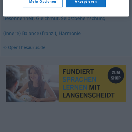
Mehr Optionen
Akzeptieren
Beherrschung
,
Seelenruhe
,
Charakterstärke
,
Fassung
,
Besonnenheit
,
Gleichmut
,
Selbstbeherrschung
(innere) Balance (franz.)
,
Harmonie
© OpenThesaurus.de