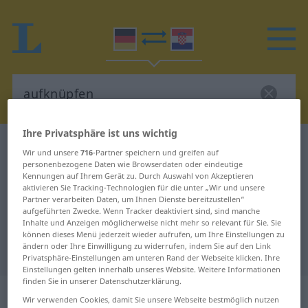
Ihre Privatsphäre ist uns wichtig
Deutsch-Kroatisch Wörterbuch
aufknüpfen
Wir und unsere
716
-Partner speichern und greifen auf
Deutsch-Kroatisch Übersetzung für
personenbezogene Daten wie Browserdaten oder eindeutige
Kennungen auf Ihrem Gerät zu. Durch Auswahl von Akzeptieren
"aufknüpfen"
aktivieren Sie Tracking-Technologien für die unter „Wir und unsere
Partner verarbeiten Daten, um Ihnen Dienste bereitzustellen“
aufgeführten Zwecke. Wenn Tracker deaktiviert sind, sind manche
Inhalte und Anzeigen möglicherweise nicht mehr so relevant für Sie. Sie
"aufknüpfen" Kroatisch
können dieses Menü jederzeit wieder aufrufen, um Ihre Einstellungen zu
ändern oder Ihre Einwilligung zu widerrufen, indem Sie auf den Link
Übersetzung
Privatsphäre-Einstellungen am unteren Rand der Webseite klicken. Ihre
Einstellungen gelten innerhalb unseres Website. Weitere Informationen
finden Sie in unserer Datenschutzerklärung.
„aufknüpfen“
Wir verwenden Cookies, damit Sie unsere Webseite bestmöglich nutzen