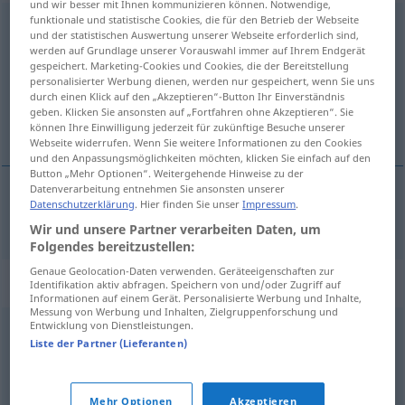
und wir besser mit Ihnen kommunizieren können. Notwendige,
funktionale und statistische Cookies, die für den Betrieb der Webseite
aufknüpfen
<
trennb
;
-ge-
>
und der statistischen Auswertung unserer Webseite erforderlich sind,
werden auf Grundlage unserer Vorauswahl immer auf Ihrem Endgerät
Übersicht aller Übersetzungen
gespeichert. Marketing-Cookies und Cookies, die der Bereitstellung
personalisierter Werbung dienen, werden nur gespeichert, wenn Sie uns
(Für mehr Details die Übersetzung anklicken/antippen)
durch einen Klick auf den „Akzeptieren“-Button Ihr Einverständnis
geben. Klicken Sie ansonsten auf „Fortfahren ohne Akzeptieren“. Sie
razmrsiti
können Ihre Einwilligung jederzeit für zukünftige Besuche unserer
Webseite widerrufen. Wenn Sie weitere Informationen zu den Cookies
und den Anpassungsmöglichkeiten möchten, klicken Sie einfach auf den
Button „Mehr Optionen“. Weitergehende Hinweise zu der
Datenverarbeitung entnehmen Sie ansonsten unserer
Datenschutzerklärung
. Hier finden Sie unser
Impressum
.
razmrsiti
(-rsivati)
aufknüpfen
Knoten
Wir und unsere Partner verarbeiten Daten, um
Folgendes bereitzustellen:
Genaue Geolocation-Daten verwenden. Geräteeigenschaften zur
Synonyme für "aufknüpfen"
Identifikation aktiv abfragen. Speichern von und/oder Zugriff auf
Informationen auf einem Gerät. Personalisierte Werbung und Inhalte,
Messung von Werbung und Inhalten, Zielgruppenforschung und
Entwicklung von Dienstleistungen.
erhängen
,
aufhängen
,
hängen
Liste der Partner (Lieferanten)
© OpenThesaurus.de
Mehr Optionen
Akzeptieren