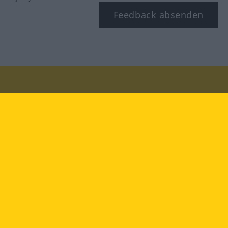
Feedback absenden
Besuchen Sie uns auf:
facebook
YouTube
Instagram
Langenscheidt
NUTZUNGSBEDINGUNGEN