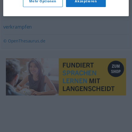
Mehr Optionen
Akzeptieren
Synonyme für "anspannen"
verkrampfen
© OpenThesaurus.de