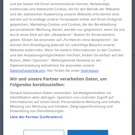
und wir besser mit Ihnen kommunizieren können. Notwendige,
anspannen
<
trennb
;
-ge-
>
funktionale und statistische Cookies, die für den Betrieb der Webseite
und der statistischen Auswertung unserer Webseite erforderlich sind,
werden auf Grundlage unserer Vorauswahl immer auf Ihrem Endgerät
Übersicht aller Übersetzungen
gespeichert. Marketing-Cookies und Cookies, die der Bereitstellung
(Für mehr Details die Übersetzung anklicken/antippen)
personalisierter Werbung dienen, werden nur gespeichert, wenn Sie uns
durch einen Klick auf den „Akzeptieren“-Button Ihr Einverständnis
geben. Klicken Sie ansonsten auf „Fortfahren ohne Akzeptieren“. Sie
napeti
können Ihre Einwilligung jederzeit für zukünftige Besuche unserer
Webseite widerrufen. Wenn Sie weitere Informationen zu den Cookies
und den Anpassungsmöglichkeiten möchten, klicken Sie einfach auf den
Button „Mehr Optionen“. Weitergehende Hinweise zu der
Datenverarbeitung entnehmen Sie ansonsten unserer
Datenschutzerklärung
. Hier finden Sie unser
Impressum
.
napeti
(-injati)
anspannen
Kräfte
Wir und unsere Partner verarbeiten Daten, um
Folgendes bereitzustellen:
Genaue Geolocation-Daten verwenden. Geräteeigenschaften zur
Beispielsätze für "anspannen"
Identifikation aktiv abfragen. Speichern von und/oder Zugriff auf
Informationen auf einem Gerät. Personalisierte Werbung und Inhalte,
Messung von Werbung und Inhalten, Zielgruppenforschung und
Entwicklung von Dienstleistungen.
alle
Kräfte anspannen
Liste der Partner (Lieferanten)
napeti
sve
sile