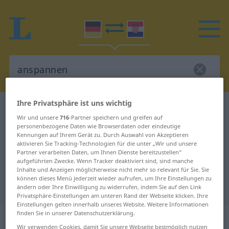
Ihre Privatsphäre ist uns wichtig
Deutsch-Kroatisch Wörterbuch
anspannen
Wir und unsere
716
-Partner speichern und greifen auf
Deutsch-Kroatisch Übersetzung für
personenbezogene Daten wie Browserdaten oder eindeutige
Kennungen auf Ihrem Gerät zu. Durch Auswahl von Akzeptieren
"anspannen"
aktivieren Sie Tracking-Technologien für die unter „Wir und unsere
Partner verarbeiten Daten, um Ihnen Dienste bereitzustellen“
aufgeführten Zwecke. Wenn Tracker deaktiviert sind, sind manche
"anspannen" Kroatisch
Inhalte und Anzeigen möglicherweise nicht mehr so relevant für Sie. Sie
können dieses Menü jederzeit wieder aufrufen, um Ihre Einstellungen zu
Übersetzung
ändern oder Ihre Einwilligung zu widerrufen, indem Sie auf den Link
Privatsphäre-Einstellungen am unteren Rand der Webseite klicken. Ihre
Einstellungen gelten innerhalb unseres Website. Weitere Informationen
finden Sie in unserer Datenschutzerklärung.
„anspannen“
Wir verwenden Cookies, damit Sie unsere Webseite bestmöglich nutzen