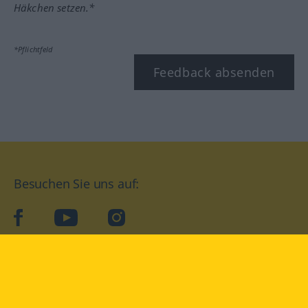
Häkchen setzen.*
*Pflichtfeld
Feedback absenden
Besuchen Sie uns auf:
facebook
YouTube
Instagram
Langenscheidt