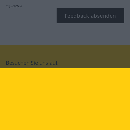
*Pflichtfeld
Feedback absenden
Besuchen Sie uns auf:
facebook
YouTube
Instagram
Langenscheidt
NUTZUNGSBEDINGUNGEN