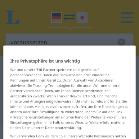
Ihre Privatsphäre ist uns wichtig
Deutsch-Japanisch Wörterbuch
voraussetzen
Wir und unsere
716
-Partner speichern und greifen auf
Deutsch-Japanisch Übersetzung
personenbezogene Daten wie Browserdaten oder eindeutige
Kennungen auf Ihrem Gerät zu. Durch Auswahl von Akzeptieren
für "voraussetzen"
aktivieren Sie Tracking-Technologien für die unter „Wir und unsere
Partner verarbeiten Daten, um Ihnen Dienste bereitzustellen“
aufgeführten Zwecke. Wenn Tracker deaktiviert sind, sind manche
Inhalte und Anzeigen möglicherweise nicht mehr so relevant für Sie. Sie
"voraussetzen" Japanisch
können dieses Menü jederzeit wieder aufrufen, um Ihre Einstellungen zu
ändern oder Ihre Einwilligung zu widerrufen, indem Sie auf den Link
Übersetzung
Privatsphäre-Einstellungen am unteren Rand der Webseite klicken. Ihre
Einstellungen gelten innerhalb unseres Website. Weitere Informationen
finden Sie in unserer Datenschutzerklärung.
„voraussetzen“
Wir verwenden Cookies, damit Sie unsere Webseite bestmöglich nutzen