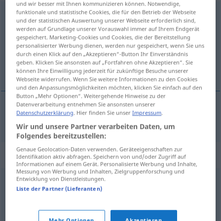
und wir besser mit Ihnen kommunizieren können. Notwendige,
funktionale und statistische Cookies, die für den Betrieb der Webseite
voraussetzen
und der statistischen Auswertung unserer Webseite erforderlich sind,
werden auf Grundlage unserer Vorauswahl immer auf Ihrem Endgerät
Übersicht aller Übersetzungen
gespeichert. Marketing-Cookies und Cookies, die der Bereitstellung
(Für mehr Details die Übersetzung anklicken/antippen)
personalisierter Werbung dienen, werden nur gespeichert, wenn Sie uns
durch einen Klick auf den „Akzeptieren“-Button Ihr Einverständnis
geben. Klicken Sie ansonsten auf „Fortfahren ohne Akzeptieren“. Sie
前提にする
können Ihre Einwilligung jederzeit für zukünftige Besuche unserer
Webseite widerrufen. Wenn Sie weitere Informationen zu den Cookies
und den Anpassungsmöglichkeiten möchten, klicken Sie einfach auf den
Button „Mehr Optionen“. Weitergehende Hinweise zu der
Datenverarbeitung entnehmen Sie ansonsten unserer
Datenschutzerklärung
. Hier finden Sie unser
Impressum
.
前提にする
[zentei ni suru]
voraussetzen
Wir und unsere Partner verarbeiten Daten, um
Folgendes bereitzustellen:
Genaue Geolocation-Daten verwenden. Geräteeigenschaften zur
Synonyme für "voraussetzen"
Identifikation aktiv abfragen. Speichern von und/oder Zugriff auf
Informationen auf einem Gerät. Personalisierte Werbung und Inhalte,
Messung von Werbung und Inhalten, Zielgruppenforschung und
Entwicklung von Dienstleistungen.
erwarten
Liste der Partner (Lieferanten)
erfordern
,
benötigen
,
beanspruchen
,
verlangen
Mehr Optionen
Akzeptieren