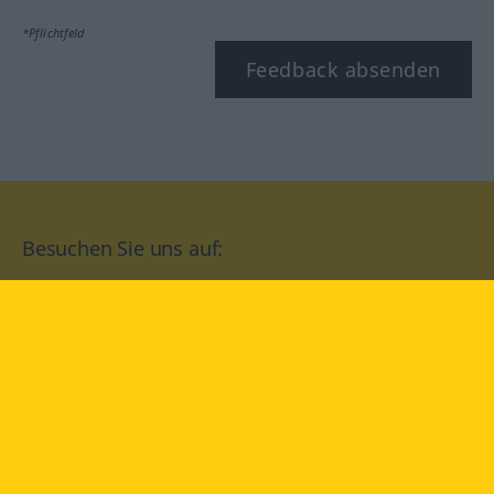
*Pflichtfeld
Feedback absenden
Besuchen Sie uns auf:
facebook
YouTube
Instagram
Langenscheidt