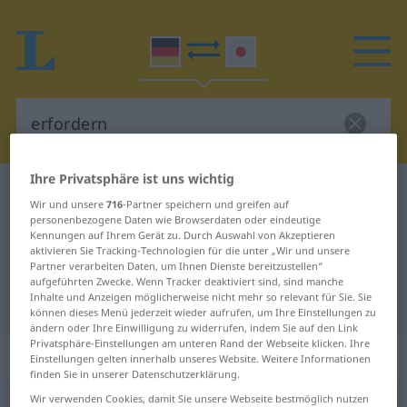
Ihre Privatsphäre ist uns wichtig
Deutsch-Japanisch Wörterbuch
erfordern
Wir und unsere
716
-Partner speichern und greifen auf
Deutsch-Japanisch Übersetzung
personenbezogene Daten wie Browserdaten oder eindeutige
Kennungen auf Ihrem Gerät zu. Durch Auswahl von Akzeptieren
für "erfordern"
aktivieren Sie Tracking-Technologien für die unter „Wir und unsere
Partner verarbeiten Daten, um Ihnen Dienste bereitzustellen“
aufgeführten Zwecke. Wenn Tracker deaktiviert sind, sind manche
Inhalte und Anzeigen möglicherweise nicht mehr so relevant für Sie. Sie
"erfordern" Japanisch Übersetzung
können dieses Menü jederzeit wieder aufrufen, um Ihre Einstellungen zu
ändern oder Ihre Einwilligung zu widerrufen, indem Sie auf den Link
Privatsphäre-Einstellungen am unteren Rand der Webseite klicken. Ihre
„erfordern“
Einstellungen gelten innerhalb unseres Website. Weitere Informationen
finden Sie in unserer Datenschutzerklärung.
Wir verwenden Cookies, damit Sie unsere Webseite bestmöglich nutzen
erfordern