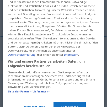
und wir besser mit Ihnen kommunizieren können. Notwendige,
funktionale und statistische Cookies, die für den Betrieb der Webseite
Übersicht aller Übersetzungen
und der statistischen Auswertung unserer Webseite erforderlich sind,
werden auf Grundlage unserer Vorauswahl immer auf Ihrem Endgerät
(Für mehr Details die Übersetzung anklicken/antippen)
gespeichert. Marketing-Cookies und Cookies, die der Bereitstellung
personalisierter Werbung dienen, werden nur gespeichert, wenn Sie uns
必要とする
durch einen Klick auf den „Akzeptieren“-Button Ihr Einverständnis
geben. Klicken Sie ansonsten auf „Fortfahren ohne Akzeptieren“. Sie
können Ihre Einwilligung jederzeit für zukünftige Besuche unserer
Webseite widerrufen. Wenn Sie weitere Informationen zu den Cookies
und den Anpassungsmöglichkeiten möchten, klicken Sie einfach auf den
Button „Mehr Optionen“. Weitergehende Hinweise zu der
必要とする
[hitsuyō to suru]
erfordern
Datenverarbeitung entnehmen Sie ansonsten unserer
Datenschutzerklärung
. Hier finden Sie unser
Impressum
.
Wir und unsere Partner verarbeiten Daten, um
Folgendes bereitzustellen:
Synonyme für "erfordern"
Genaue Geolocation-Daten verwenden. Geräteeigenschaften zur
Identifikation aktiv abfragen. Speichern von und/oder Zugriff auf
Informationen auf einem Gerät. Personalisierte Werbung und Inhalte,
(eine Zeit) brauchen
,
(eine Zeit) dauern
Messung von Werbung und Inhalten, Zielgruppenforschung und
Entwicklung von Dienstleistungen.
Liste der Partner (Lieferanten)
brauchen (ugs.)
Mehr Optionen
Akzeptieren