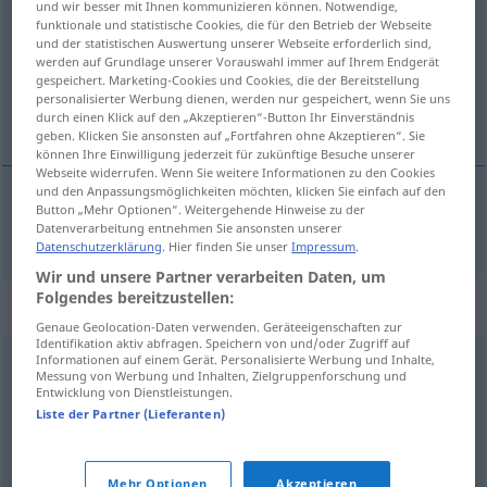
und wir besser mit Ihnen kommunizieren können. Notwendige,
funktionale und statistische Cookies, die für den Betrieb der Webseite
Übersicht aller Übersetzungen
und der statistischen Auswertung unserer Webseite erforderlich sind,
werden auf Grundlage unserer Vorauswahl immer auf Ihrem Endgerät
(Für mehr Details die Übersetzung anklicken/antippen)
gespeichert. Marketing-Cookies und Cookies, die der Bereitstellung
personalisierter Werbung dienen, werden nur gespeichert, wenn Sie uns
必要とする
durch einen Klick auf den „Akzeptieren“-Button Ihr Einverständnis
geben. Klicken Sie ansonsten auf „Fortfahren ohne Akzeptieren“. Sie
können Ihre Einwilligung jederzeit für zukünftige Besuche unserer
Webseite widerrufen. Wenn Sie weitere Informationen zu den Cookies
und den Anpassungsmöglichkeiten möchten, klicken Sie einfach auf den
Button „Mehr Optionen“. Weitergehende Hinweise zu der
必要とする
[hitsuyō to suru]
benötigen
Datenverarbeitung entnehmen Sie ansonsten unserer
Datenschutzerklärung
. Hier finden Sie unser
Impressum
.
Wir und unsere Partner verarbeiten Daten, um
Folgendes bereitzustellen:
Synonyme für "benötigen"
Genaue Geolocation-Daten verwenden. Geräteeigenschaften zur
Identifikation aktiv abfragen. Speichern von und/oder Zugriff auf
Informationen auf einem Gerät. Personalisierte Werbung und Inhalte,
Messung von Werbung und Inhalten, Zielgruppenforschung und
erfordern
,
beanspruchen
,
verlangen
,
voraussetzen
Entwicklung von Dienstleistungen.
Liste der Partner (Lieferanten)
brauchen
Mehr Optionen
Akzeptieren