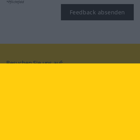
*Pflichtfeld
Feedback absenden
Besuchen Sie uns auf:
facebook
YouTube
Instagram
Langenscheidt
NUTZUNGSBEDINGUNGEN