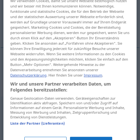
Wir verwenden Cookies, damit Sie unsere Webseite bestmöglich nutzen
und wir besser mit Ihnen kommunizieren können. Notwendige,
Übersicht aller Übersetzungen
funktionale und statistische Cookies, die für den Betrieb der Webseite
und der statistischen Auswertung unserer Webseite erforderlich sind,
(Für mehr Details die Übersetzung anklicken/antippen)
werden auf Grundlage unserer Vorauswahl immer auf Ihrem Endgerät
gespeichert. Marketing-Cookies und Cookies, die der Bereitstellung
タイプ
personalisierter Werbung dienen, werden nur gespeichert, wenn Sie uns
durch einen Klick auf den „Akzeptieren“-Button Ihr Einverständnis
geben. Klicken Sie ansonsten auf „Fortfahren ohne Akzeptieren“. Sie
können Ihre Einwilligung jederzeit für zukünftige Besuche unserer
Webseite widerrufen. Wenn Sie weitere Informationen zu den Cookies
und den Anpassungsmöglichkeiten möchten, klicken Sie einfach auf den
タイプ
[taipu]
Typ
Button „Mehr Optionen“. Weitergehende Hinweise zu der
Datenverarbeitung entnehmen Sie ansonsten unserer
Datenschutzerklärung
. Hier finden Sie unser
Impressum
.
Wir und unsere Partner verarbeiten Daten, um
Synonyme für "Typ"
Folgendes bereitzustellen:
Genaue Geolocation-Daten verwenden. Geräteeigenschaften zur
Identifikation aktiv abfragen. Speichern von und/oder Zugriff auf
Informationen auf einem Gerät. Personalisierte Werbung und Inhalte,
Muster
,
Modell
Messung von Werbung und Inhalten, Zielgruppenforschung und
Entwicklung von Dienstleistungen.
Liste der Partner (Lieferanten)
Sorte
,
Schlag (ugs.)