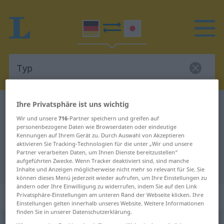
Ihre Privatsphäre ist uns wichtig
Deutsch-Japanisch Wörterbuch
Typ
Wir und unsere
716
-Partner speichern und greifen auf
Deutsch-Japanisch Übersetzung
personenbezogene Daten wie Browserdaten oder eindeutige
für "Typ"
Kennungen auf Ihrem Gerät zu. Durch Auswahl von Akzeptieren
aktivieren Sie Tracking-Technologien für die unter „Wir und unsere
Partner verarbeiten Daten, um Ihnen Dienste bereitzustellen“
aufgeführten Zwecke. Wenn Tracker deaktiviert sind, sind manche
"Typ" Japanisch Übersetzung
Inhalte und Anzeigen möglicherweise nicht mehr so relevant für Sie. Sie
können dieses Menü jederzeit wieder aufrufen, um Ihre Einstellungen zu
ändern oder Ihre Einwilligung zu widerrufen, indem Sie auf den Link
„Typ“
: männlich
Privatsphäre-Einstellungen am unteren Rand der Webseite klicken. Ihre
Einstellungen gelten innerhalb unseres Website. Weitere Informationen
finden Sie in unserer Datenschutzerklärung.
Typ
m